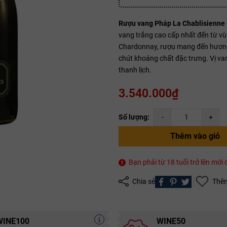
Rượu vang Pháp La Chablisienne 
vang trắng cao cấp nhất đến từ v
Mã giảm giá:
Chardonnay, rượu mang đến hương
chút khoáng chất đặc trưng. Vị va
Ngày hết hạn:
thanh lịch.
Điều kiện:
3.540.000₫
Copy mã và nhập mã ở trang
THANH TOÁN
bạn nhé!
Số lượng:
-
+
Thêm vào giỏ
Bạn phải từ 18 tuổi trở lên mớ
Chia sẻ
Thêm
WINE100
WINE50