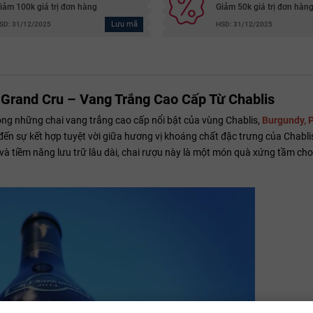
iảm 100k giá trị đơn hàng
Giảm 50k giá trị đơn hàn
Lưu mã
SD: 31/12/2025
HSD: 31/12/2025
 Grand Cru – Vang Trắng Cao Cấp Từ Chablis
ong những chai vang trắng cao cấp nổi bật của vùng Chablis,
Burgundy, 
n sự kết hợp tuyệt vời giữa hương vị khoáng chất đặc trưng của Chabli
i và tiềm năng lưu trữ lâu dài, chai rượu này là một món quà xứng tầm ch