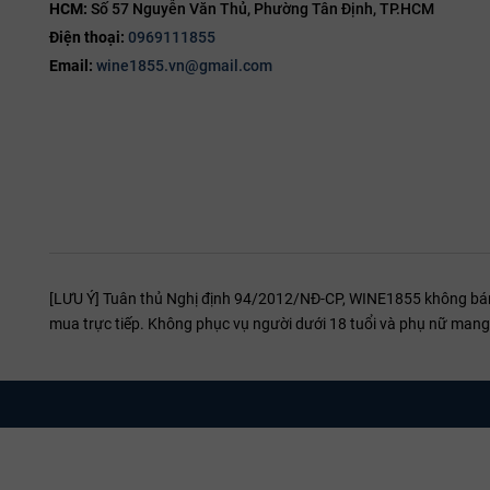
HCM:
Số 57 Nguyễn Văn Thủ, Phường Tân Định, TP.HCM
Điện thoại:
0969111855
Email:
wine1855.vn@gmail.com
[LƯU Ý] Tuân thủ Nghị định 94/2012/NĐ-CP, WINE1855 không bán r
mua trực tiếp. Không phục vụ người dưới 18 tuổi và phụ nữ mang 
Giống Nho & Quy Trình Sản Xuất Rượu Vang L
Giống nho: 100%
Chardonnay
, giống nho chủ lực của vùng Ch
trồng.