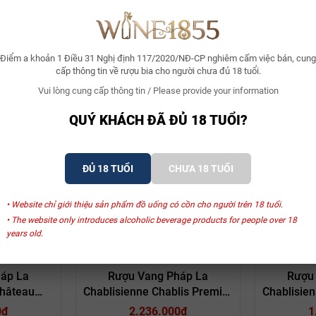
Điểm a khoản 1 Điều 31 Nghị định 117/2020/NĐ-CP nghiêm cấm việc bán, cung
cấp thông tin về rượu bia cho người chưa đủ 18 tuổi.
Vui lòng cung cấp thông tin / Please provide your information
Xem thêm
QUÝ KHÁCH ĐÃ ĐỦ 18 TUỔI?
ĐỦ 18 TUỔI
CHƯA 18 TUỔI
SẢN PHẨM LIÊN QUAN
• Website chỉ giới thiệu sản phẩm đồ uống có cồn cho người trên 18 tuổi.
• The website only introduces alcoholic beverage products for people over 18
years old.
nne
La Chablisienne
La
áp La
Rượu Vang Pháp La
Rượu
Château
Chablisienne Chablis Premier
Chablisien
lis Grand
Cru Fourchaume
Cr
0₫
2.236.000₫
1