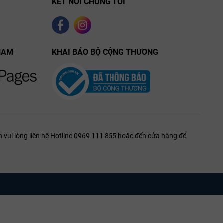
KẾT NỐI CHÚNG TÔI
NAM
KHAI BÁO BỘ CỘNG THƯƠNG
 vui lòng liên hệ Hotline 0969 111 855 hoặc đến cửa hàng để
d Cru
 nơi nho được