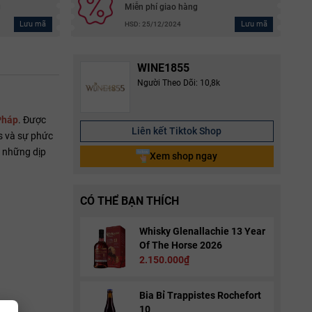
g
Miễn phí giao hàng
Lưu mã
Lưu mã
HSD: 25/12/2024
WINE1855
Người Theo Dõi: 10,8k
Pháp
. Được
Liên kết Tiktok Shop
s và sự phức
o những dịp
Xem shop ngay
CÓ THỂ BẠN THÍCH
Whisky Glenallachie 13 Year
Of The Horse 2026
2.150.000₫
Bia Bỉ Trappistes Rochefort
10