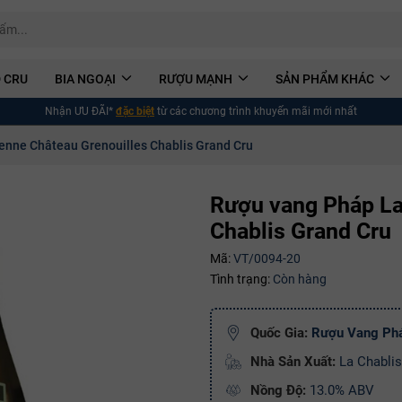
 CRU
BIA NGOẠI
RƯỢU MẠNH
SẢN PHẨM KHÁC
Nhận ƯU ĐÃI*
đặc biệt
từ các chương trình khuyến mãi mới nhất
enne Château Grenouilles Chablis Grand Cru
Rượu vang Pháp La
Chablis Grand Cru
Mã:
VT/0094-20
Tình trạng:
Còn hàng
Quốc Gia:
Rượu Vang Ph
Nhà Sản Xuất:
La Chablis
Nồng Độ:
13.0% ABV