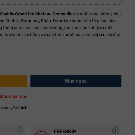
Chablis Grand Cru Château Grenouilles
là một trong những chai
ùng Chablis, Burgundy, Pháp. Được làm hoàn toàn từ giống nho
 thơm phức hợp của chanh vàng, táo xanh, hoa nhài và một
ng tươi mát, cân bằng với cấu trúc mượt mà và hậu vị kéo dài đầy
Mua ngay
i được mua rượu
 vào yêu thích
FREESHIP