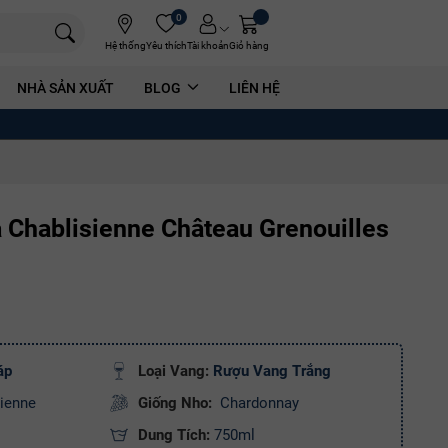
0
Hệ thống
Yêu thích
Tài khoản
Giỏ hàng
NHÀ SẢN XUẤT
BLOG
LIÊN HỆ
 Chablisienne Château Grenouilles
áp
Loại Vang:
Rượu Vang Trắng
ienne
Giống Nho:
Chardonnay
Dung Tích:
750ml