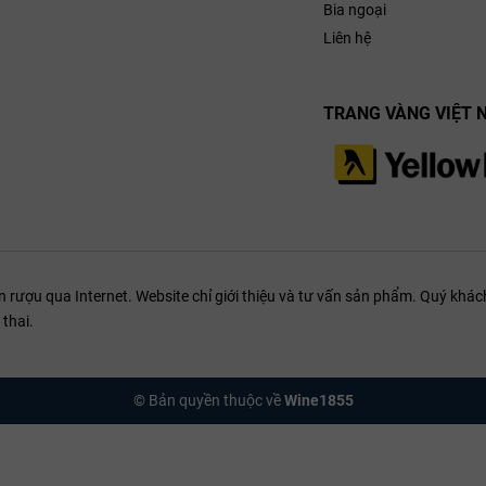
Bia ngoại
Liên hệ
TRANG VÀNG VIỆT 
ượu qua Internet. Website chỉ giới thiệu và tư vấn sản phẩm. Quý khách
thai.
© Bản quyền thuộc về
Wine1855
a Chablisienne Château Grenouilles Chablis Gran
ablis, nổi bật với khả năng thể hiện độ tươi mát và phức hợp của đất đai