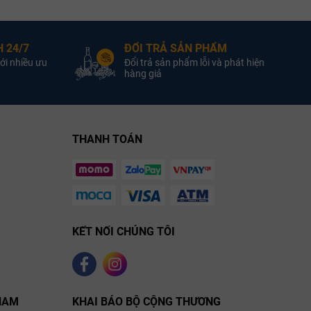
g Trắng
Loại vang:
Vang Trắng
Loại vang:
13.5%
Nồng độ:
13.5%
Nồng độ:
 24/7
ĐỔI TRẢ SẢN PHẨM
Blend
Giống nho:
Blend
Giống nho:
ới nhiều ưu
Đổi trả sản phẩm lỗi và phát hiện
750ml
Dung tích :
750ml
Dung tích :
hàng giả
THANH TOÁN
KẾT NỐI CHÚNG TÔI
NAM
KHAI BÁO BỘ CỘNG THƯƠNG