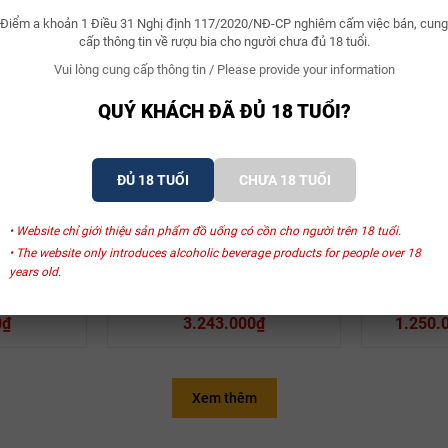
Điểm a khoản 1 Điều 31 Nghị định 117/2020/NĐ-CP nghiêm cấm việc bán, cung
cấp thông tin về rượu bia cho người chưa đủ 18 tuổi.
Vui lòng cung cấp thông tin / Please provide your information
QUÝ KHÁCH ĐÃ ĐỦ 18 TUỔI?
SẢN PHẨM LIÊN QUAN
ĐỦ 18 TUỔI
CHƯA 18 TUỔI
• Website chỉ giới thiệu sản phẩm đồ uống có cồn cho người trên 18 tuổi.
 Deiss
Domaine Marcel Deiss
Domai
• The website only introduces alcoholic beverage products for people over 18
 Marcel
Rượu Vang Pháp Marcel
Rượu Va
years old.
 Bergheim
Deiss Mambourg
Deiss 
D’Alsace
0₫
3.243.000₫
1.250.
Xem thêm
Quốc gia:
Pháp
Quốc gia: