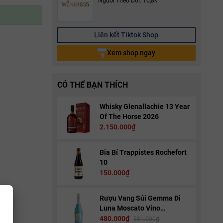
Người Theo Dõi: 10,8k
Liên kết Tiktok Shop
Xem shop ngay
CÓ THỂ BẠN THÍCH
Whisky Glenallachie 13 Year
Of The Horse 2026
2.150.000₫
Bia Bỉ Trappistes Rochefort
10
150.000₫
Rượu Vang Sủi Gemma Di
Luna Moscato Vino
Spumante
480.000₫
581.000₫