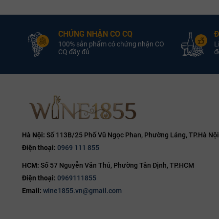
Vang Trắng
Loại vang:
Vang Trắng
L
12.5%
Nồng độ:
12.0%
CHỨNG NHẬN CO CQ
Đ
Riesling
Giống nho:
Blend
G
100% sản phẩm có chứng nhận CO
L
750ml
Dung tích :
750ml
D
CQ đầy đủ
đổ
Hương vị:
Hà Nội:
Số 113B/25 Phố Vũ Ngọc Phan, Phường Láng, TP.Hà Nội
Điện thoại:
0969 111 855
HCM:
Số 57 Nguyễn Văn Thủ, Phường Tân Định, TP.HCM
Điện thoại:
0969111855
Email:
wine1855.vn@gmail.com