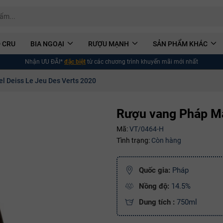
 CRU
BIA NGOẠI
RƯỢU MẠNH
SẢN PHẨM KHÁC
Nhận ƯU ĐÃI*
đặc biệt
từ các chương trình khuyến mãi mới nhất
l Deiss Le Jeu Des Verts 2020
Rượu vang Pháp Ma
Mã:
VT/0464-H
Tình trạng:
Còn hàng
Quốc gia:
Pháp
Nồng độ:
14.5%
Dung tích :
750ml