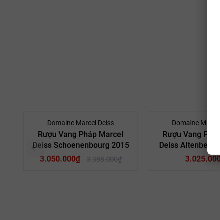
- 10%
Domaine Marcel Deiss
Domaine Marcel
Rượu Vang Pháp Marcel
Rượu Vang Pháp
Deiss Schoenenbourg 2015
Deiss Altenberg
3.050.000₫
3.025.00
3.388.000₫
Pháp
Quốc gia:
Pháp