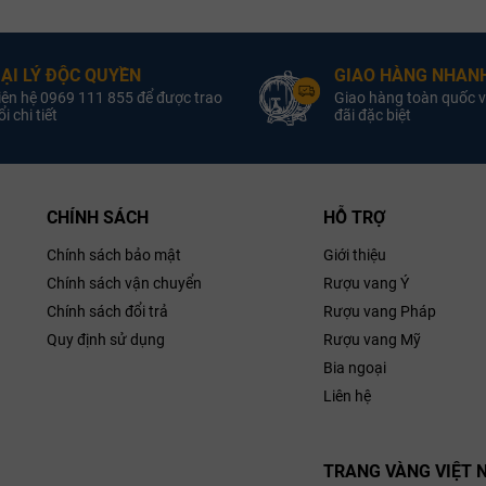
oại vang:
Vang Trắng
Loại vang:
Van
Nồng độ:
13.5%
Nồng độ:
ẠI LÝ ĐỘC QUYỀN
GIAO HÀNG NHANH
iống nho:
Blend
Giống nho:
iên hệ 0969 111 855 để được trao
Giao hàng toàn quốc v
ung tích :
750ml
Dung tích :
i chi tiết
đãi đặc biệt
Hương vị:
Hương vị:
CHÍNH SÁCH
HỖ TRỢ
Chính sách bảo mật
Giới thiệu
Chính sách vận chuyển
Rượu vang Ý
Chính sách đổi trả
Rượu vang Pháp
Quy định sử dụng
Rượu vang Mỹ
Bia ngoại
Liên hệ
TRANG VÀNG VIỆT 