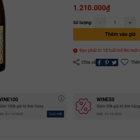
1.210.000₫
Mã giảm giá:
Số lượng:
-
+
Ngày hết hạn:
Thêm vào giỏ
Điều kiện:
Bạn phải từ 18 tuổi trở lên mớ
Copy mã và nhập mã ở trang
THANH TOÁN
bạn nhé!
Chia sẻ
Thêm
WINE100
WINE50
iảm 100k giá trị đơn hàng
Giảm 50k giá trị đơn hàn
Lưu mã
SD: 31/12/2025
HSD: 31/12/2025