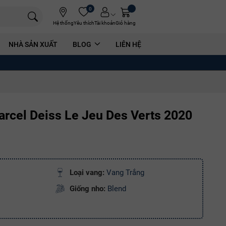
0
Hệ thống
Yêu thích
Tài khoản
Giỏ hàng
NHÀ SẢN XUẤT
BLOG
LIÊN HỆ
rcel Deiss Le Jeu Des Verts 2020
Loại vang:
Vang Trắng
Giống nho:
Blend