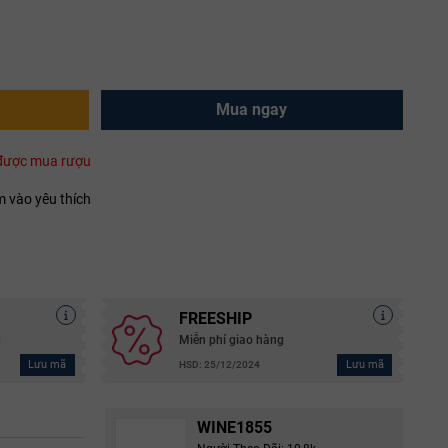
Mua ngay
i được mua rượu
 vào yêu thích
FREESHIP
g
Miễn phí giao hàng
Lưu mã
Lưu mã
HSD: 25/12/2024
WINE1855