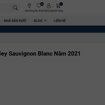
0
Hệ thống
Yêu thích
Tài khoản
Giỏ hàng
NHÀ SẢN XUẤT
BLOG
LIÊN HỆ
ley Sauvignon Blanc Năm 2021