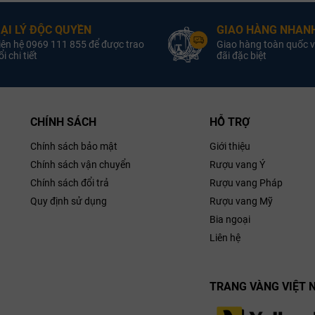
oại Vang:
Nhà sản xuất
Nồng Độ:
ẠI LÝ ĐỘC QUYỀN
GIAO HÀNG NHANH
Quốc gia
Sản Xuất:
iên hệ 0969 111 855 để được trao
Giao hàng toàn quốc v
Nồng độ
Wines
i chi tiết
đãi đặc biệt
ung Tích:
iống Nho:
h Sauvignon
Blanc
CHÍNH SÁCH
HỖ TRỢ
Chính sách bảo mật
Giới thiệu
Chính sách vận chuyển
Rượu vang Ý
Chính sách đổi trả
Rượu vang Pháp
Quy định sử dụng
Rượu vang Mỹ
Bia ngoại
Liên hệ
TRANG VÀNG VIỆT 