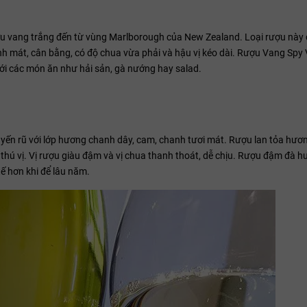
ợu vang trắng đến từ vùng Marlborough của New Zealand. Loại rượu này
nh mát, cân bằng, có độ chua vừa phải và hậu vị kéo dài. Rượu Vang Spy 
i các món ăn như hải sản, gà nướng hay salad.
ến rũ với lớp hương chanh dây, cam, chanh tươi mát. Rượu lan tỏa hư
thú vị. Vị rượu giàu đậm và vị chua thanh thoát, dễ chịu. Rượu đậm đà h
ế hơn khi để lâu năm.