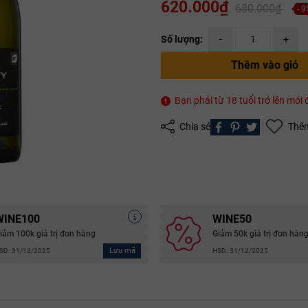
620.000₫
680.000₫
- 
Số lượng:
-
+
Thêm vào giỏ
Bạn phải từ 18 tuổi trở lên mớ
Chia sẻ
Thêm
Mã giảm giá:
Ngày hết hạn:
Điều kiện:
Copy mã và nhập mã ở trang
THANH TOÁN
bạn nhé!
WINE100
WINE50
iảm 100k giá trị đơn hàng
Giảm 50k giá trị đơn hàn
Lưu mã
SD: 31/12/2025
HSD: 31/12/2025