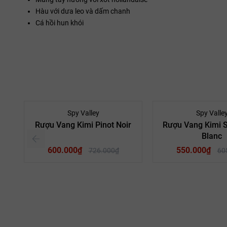
Hàu với dưa leo và dấm chanh
Cá hồi hun khói
- 17%
Spy Valley
Spy Valle
Rượu Vang Kimi Pinot Noir
Rượu Vang Kimi 
Blanc
600.000₫
550.000₫
726.000₫
60
Vang New Zealand
Quốc gia:
Vang New Zealand
Marlborough
Vùng:
Marlboro