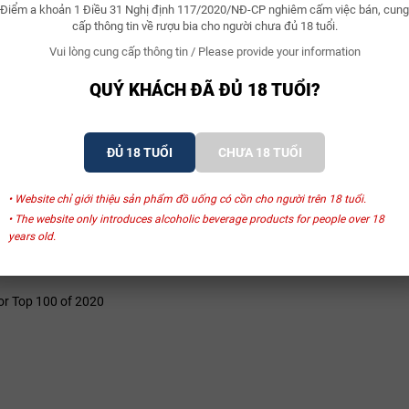
Điểm a khoản 1 Điều 31 Nghị định 117/2020/NĐ-CP nghiêm cấm việc bán, cung
cấp thông tin về rượu bia cho người chưa đủ 18 tuổi.
Vui lòng cung cấp thông tin / Please provide your information
QUÝ KHÁCH ĐÃ ĐỦ 18 TUỔI?
ĐỦ 18 TUỔI
CHƯA 18 TUỔI
• Website chỉ giới thiệu sản phẩm đồ uống có cồn cho người trên 18 tuổi.
• The website only introduces alcoholic beverage products for people over 18
years old.
or Top 100 of 2020