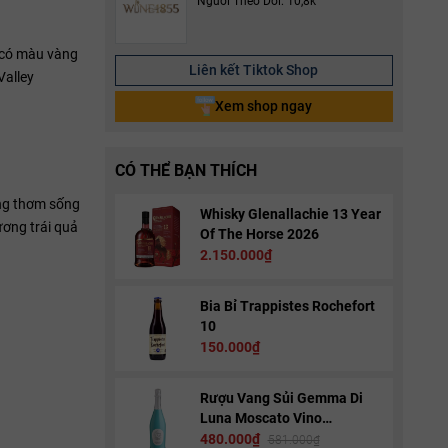
Người Theo Dõi: 10,8k
 có màu vàng
Liên kết Tiktok Shop
Valley
Xem shop ngay
CÓ THỂ BẠN THÍCH
ơng thơm sống
Whisky Glenallachie 13 Year
ương trái quả
Of The Horse 2026
2.150.000₫
Bia Bỉ Trappistes Rochefort
10
150.000₫
Rượu Vang Sủi Gemma Di
Luna Moscato Vino
Spumante
480.000₫
581.000₫