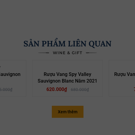
SẢN PHẨM LIÊN QUAN
- 9%
- 9%
y
Sauvignon
Rượu Vang Spy Valley
Rượu Vang
Sauvignon Blanc Năm 2021
620.000₫
5.000₫
680.000₫
Xem thêm
Quốc gia:
Loại vang
ugh
Vùng:
Giống nho