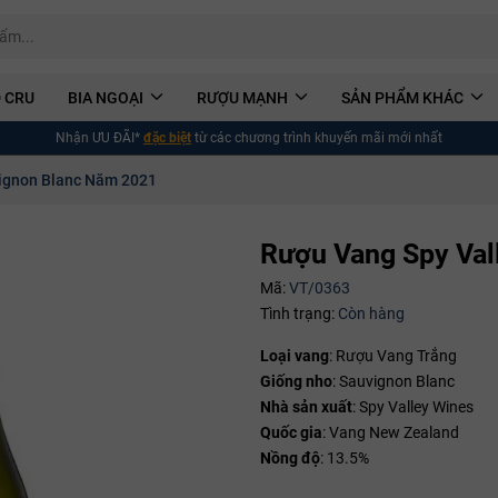
 CRU
BIA NGOẠI
RƯỢU MẠNH
SẢN PHẨM KHÁC
Nhận ƯU ĐÃI*
đặc biệt
từ các chương trình khuyến mãi mới nhất
vignon Blanc Năm 2021
Rượu Vang Spy Val
Mã:
VT/0363
Tình trạng:
Còn hàng
Loại vang
: Rượu Vang Trắng
Giống nho
: Sauvignon Blanc
Nhà sản xuất
: Spy Valley Wines
Quốc gia
: Vang New Zealand
Nồng độ
: 13.5%