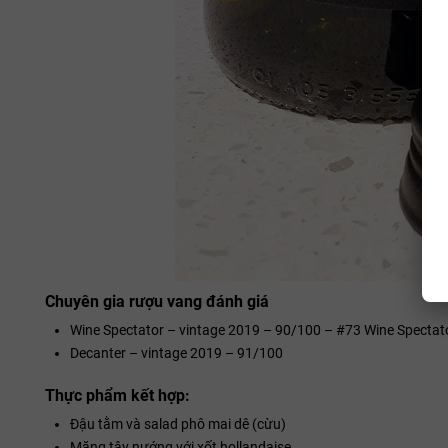
Chuyên gia rượu vang đánh giá
Wine Spectator – vintage 2019 – 90/100 – #73 Wine Spectat
Decanter – vintage 2019 – 91/100
Thực phẩm kết hợp:
Đậu tằm và salad phô mai dê (cừu)
Măng tây nướng với xốt hollandaise