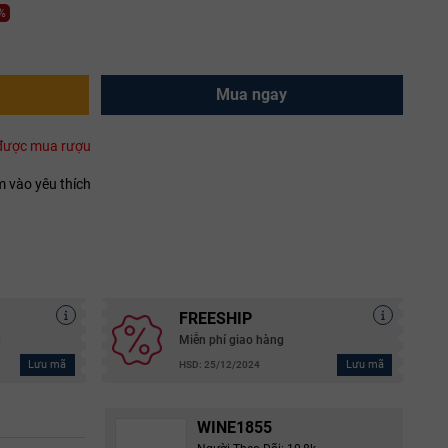
9%
Mua ngay
i được mua rượu
 vào yêu thích
FREESHIP
g
Miễn phí giao hàng
Lưu mã
Lưu mã
HSD: 25/12/2024
WINE1855