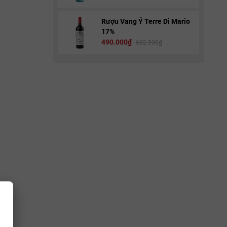
Rượu Vang Ý Terre Di Mario
17%
490.000₫
632.500₫