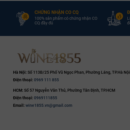
Rượu Vang Đỏ
Loại Vang:
Rượu Vang Trắng
L
13.5% ABV
Nồng Độ:
12.5% ABV
CHỨNG NHẬN CO CQ
Đ
Spy Valley
Nhà Sản Xuất:
Spy Valley
Nhà 
100% sản phẩm có chứng nhận CO
L
Wines
CQ đầy đủ
đổ
750ml
Dung Tích:
750ml
D
Pinot Noir
Giống Nho:
Sauvignon Blanc
G
Kimi Pinot Noir
Kimi Marlboroug
Hà Nội:
Số 113B/25 Phố Vũ Ngọc Phan, Phường Láng, TP.Hà Nội
Điện thoại:
0969 111 855
HCM:
Số 57 Nguyễn Văn Thủ, Phường Tân Định, TP.HCM
Điện thoại:
0969111855
Email:
wine1855.vn@gmail.com