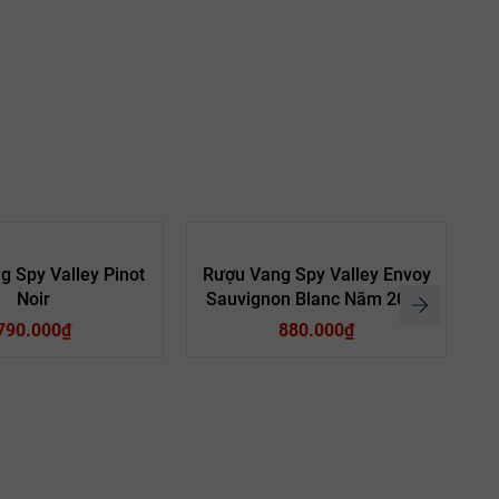
 Spy Valley Pinot
Rượu Vang Spy Valley Envoy
Noir
Sauvignon Blanc Năm 2016
790.000₫
880.000₫
Loại vang:
Giống nho: