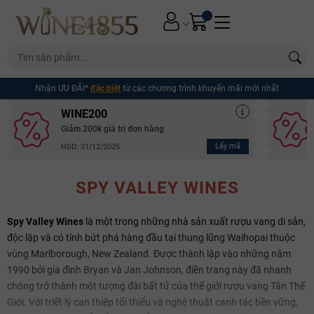
Nhận ƯU ĐÃI*
đặc biệt
từ các chương trình khuyến mãi mới nhất
WINE200
Giảm 200k giá trị đơn hàng
Lấy mã
HSD: 31/12/2025
SPY VALLEY WINES
Spy Valley Wines
là một trong những nhà sản xuất rượu vang di sản,
độc lập và có tính bứt phá hàng đầu tại thung lũng Waihopai thuộc
vùng Marlborough, New Zealand. Được thành lập vào những năm
1990 bởi gia đình Bryan và Jan Johnson, điền trang này đã nhanh
chóng trở thành một tượng đài bất tử của thế giới rượu vang Tân Thế
Giới. Với triết lý can thiệp tối thiểu và nghệ thuật canh tác bền vững,