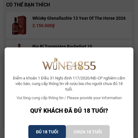
CÓ THỂ BẠN THÍCH
Whisky Glenallachie 13 Year Of The Horse 2026
2.150.000₫
Bia Bỉ Trappistes Rochefort 10
150.000₫
Rượu Vang Sủi Gemma Di Luna Moscato Vino
Điểm a khoản 1 Điều 31 Nghị định 117/2020/NĐ-CP nghiêm cấm
Spumante
việc bán, cung cấp thông tin về rượu bia cho người chưa đủ 18
480.000₫
581.000₫
tuổi.
Vui lòng cung cấp thông tin / Please provide your information
Rượu Vang Ý Terre Di Mario 17%
QUÝ KHÁCH ĐÃ ĐỦ 18 TUỔI?
490.000₫
632.500₫
Ghi chú, nếm thử, hương vị của rượu vang Ý Amarone
ĐỦ 18 TUỔI
CHƯA 18 TUỔI
MARNE 180 Tedeschi