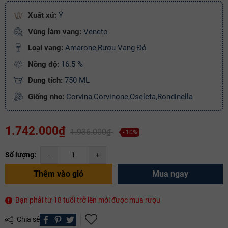
Xuất xứ:
Ý
Điều kiện:
Vùng làm vang:
Veneto
Copy mã và nhập mã ở trang
THANH TOÁN
bạn nhé!
Loại vang:
Amarone,Rượu Vang Đỏ
Nồng độ:
16.5 %
Dung tích:
750 ML
Giống nho:
Corvina,Corvinone,Oseleta,Rondinella
1.742.000₫
1.936.000₫
- 10%
Số lượng:
-
+
Thêm vào giỏ
Mua ngay
Bạn phải từ 18 tuổi trở lên mới được mua rượu
Chia sẻ