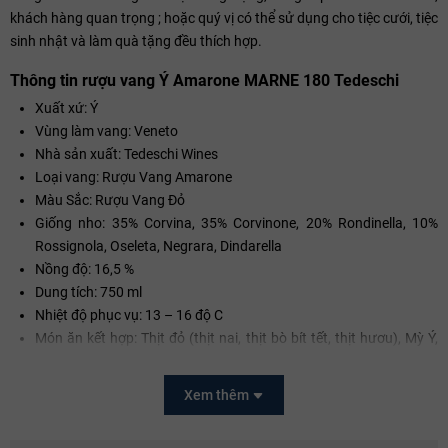
khách hàng quan trọng ; hoặc quý vị có thể sử dụng cho tiệc cưới, tiệc
sinh nhật và làm quà tặng đều thích hợp.
Thông tin rượu vang Ý Amarone MARNE 180 Tedeschi
Xuất xứ: Ý
Vùng làm vang: Veneto
Nhà sản xuất: Tedeschi Wines
Loại vang: Rượu Vang Amarone
Màu Sắc: Rượu Vang Đỏ
Giống nho: 35% Corvina, 35% Corvinone, 20% Rondinella, 10%
Rossignola, Oseleta, Negrara, Dindarella
Nồng độ: 16,5 %
Dung tích: 750 ml
Nhiệt độ phục vụ: 13 – 16 độ C
Món ăn kết hợp: Thịt đỏ (thịt nai, thịt bò bít tết, thịt hươu), Mỳ Ý,
các món ăn địa trung hải, súp đậm đà
Quy cách: 6 chai/ thùng
Xem thêm