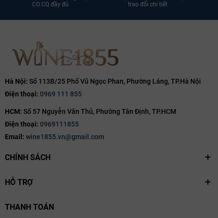
CO CQ đầy đủ
trao đổi chi tiết
Hà Nội:
Số 113B/25 Phố Vũ Ngọc Phan, Phường Láng, TP.Hà Nội
Điện thoại:
0969 111 855
HCM:
Số 57 Nguyễn Văn Thủ, Phường Tân Định, TP.HCM
Điện thoại:
0969111855
Email:
wine1855.vn@gmail.com
CHÍNH SÁCH
HỖ TRỢ
THANH TOÁN