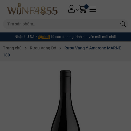
Nhận ƯU ĐÃI*
đặc biệt
từ các chương trình khuyến mãi mới nhất
Trang chủ
Rượu Vang Đỏ
Rượu Vang Ý Amarone MARNE
180