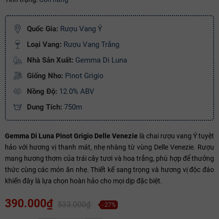
Ngày hết hạn:
Quốc Gia:
Rượu Vang Ý
Điều kiện:
Loại Vang:
Rượu Vang Trắng
Copy mã và nhập mã ở trang
THANH TOÁN
bạn nhé!
Nhà Sản Xuất:
Gemma Di Luna
Giống Nho:
Pinot Grigio
Nồng Độ:
12.0% ABV
Dung Tích:
750m
Gemma Di Luna Pinot Grigio Delle Venezie
là chai rượu vang Ý tuyệt
hảo với hương vị thanh mát, nhẹ nhàng từ vùng Delle Venezie. Rượu
mang hương thơm của trái cây tươi và hoa trắng, phù hợp để thưởng
thức cùng các món ăn nhẹ. Thiết kế sang trọng và hương vị độc đáo
khiến đây là lựa chọn hoàn hảo cho mọi dịp đặc biệt.
390.000₫
533.000₫
- 27%