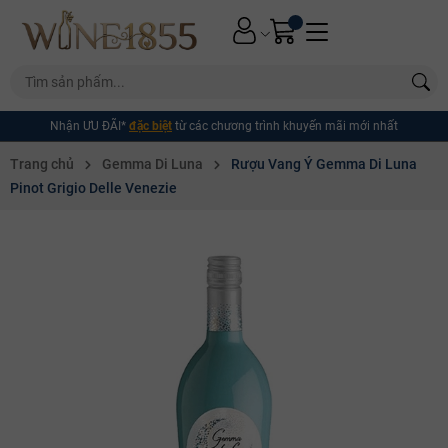
Nhận ƯU ĐÃI*
đặc biệt
từ các chương trình khuyến mãi mới nhất
Trang chủ
Gemma Di Luna
Rượu Vang Ý Gemma Di Luna
Pinot Grigio Delle Venezie