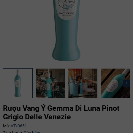
Rượu Vang Ý Gemma Di Luna Pinot
Grigio Delle Venezie
Mã giảm giá:
Mã:
VT/0651
Tình trạng:
Còn hàng