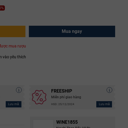
10%
Mua ngay
i được mua rượu
 vào yêu thích
FREESHIP
g
Miễn phí giao hàng
Lưu mã
Lưu mã
HSD: 25/12/2024
WINE1855