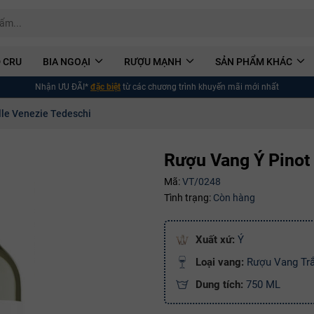
 CRU
BIA NGOẠI
RƯỢU MẠNH
SẢN PHẨM KHÁC
Nhận MIỄN PHÍ*
giao hàng
Thưởng vang trọn vẹn, miễn phí giao tận nơi
lle Venezie Tedeschi
Rượu Vang Ý Pinot 
Mã:
VT/0248
Tình trạng:
Còn hàng
Xuất xứ:
Ý
Loại vang:
Rượu Vang Tr
Dung tích:
750 ML