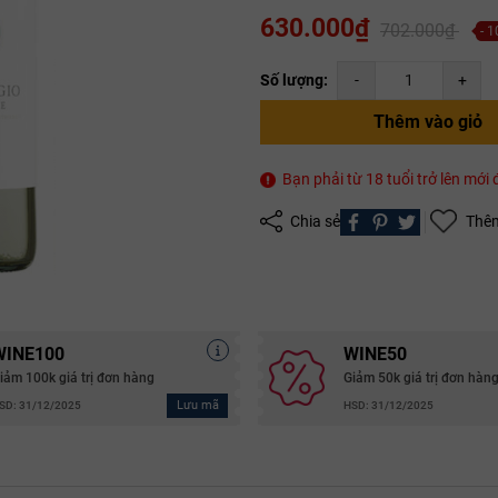
630.000₫
702.000₫
- 
Số lượng:
-
+
Thêm vào giỏ
Mã giảm giá:
Bạn phải từ 18 tuổi trở lên mớ
Chia sẻ
Thêm
Ngày hết hạn:
Điều kiện:
Copy mã và nhập mã ở trang
THANH TOÁN
bạn nhé!
WINE100
WINE50
iảm 100k giá trị đơn hàng
Giảm 50k giá trị đơn hàn
Lưu mã
SD: 31/12/2025
HSD: 31/12/2025