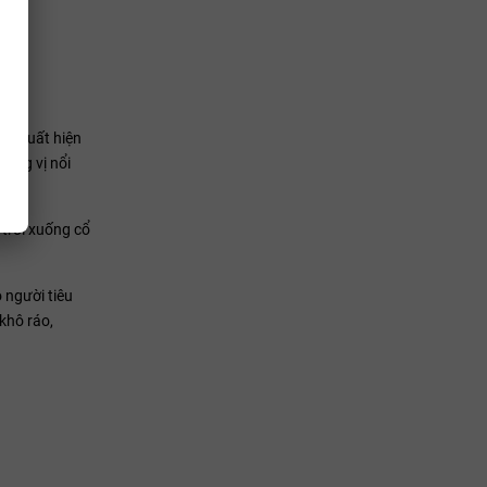
òn xuất hiện
ương vị nổi
 trôi xuống cổ
 người tiêu
khô ráo,