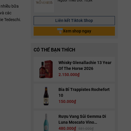
Người Theo Dõi: 10,8k
i nhiều bữa
 và các
ie Tedeschi.
Liên kết Tiktok Shop
Xem shop ngay
CÓ THỂ BẠN THÍCH
Whisky Glenallachie 13 Year
Of The Horse 2026
2.150.000₫
Bia Bỉ Trappistes Rochefort
10
150.000₫
Rượu Vang Sủi Gemma Di
Luna Moscato Vino
Spumante
480.000₫
581.000₫