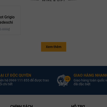
- 10%
ot Grigio
Tedeschi
2.000₫
Xem thêm
Ý
Xuất xứ:
làm vang:
oại vang:
ẠI LÝ ĐỘC QUYỀN
GIAO HÀNG NHANH
Nồng độ:
iên hệ 0969 111 855 để được trao
Giao hàng toàn quốc v
Dung tích:
i chi tiết
đãi đặc biệt
iống nho:
CHÍNH SÁCH
HỖ TRỢ