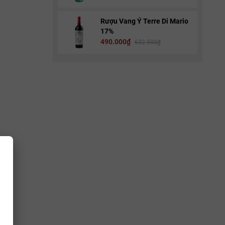
Rượu Vang Ý Terre Di Mario
17%
490.000₫
632.500₫