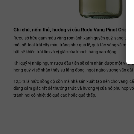
Ghi chú, nếm thử, hương vị của Rượu Vang Pinot Grigio 
Rượu sở hữu gam màu vàng rơm ánh xanh quyền quý, sang trọng v
một số loại trái cây màu trắng như quả lê, quả táo vàng và một s
bật sẽ khiến trái tim và vị giác của khách hàng xao động.
Khi quý vị nhấp ngụm rượu đầu tiên sẽ cảm nhận được một vị chua
họng quý vị sẽ nhận thấy sự lắng đọng, ngọt ngào vương vấn dài l
12,5 % là mức nồng độ cồn mà nhà sản xuất tạo nên cho vang, cấu 
dùng cảm giác rất dễ thưởng thức và hương vị của nó phù hợp với
tránh nơi có nhiệt độ quá cao hoặc quá thấp.