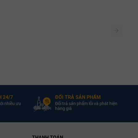
 24/7
ĐỔI TRẢ SẢN PHẨM
ới nhiều ưu
Đổi trả sản phẩm lỗi và phát hiện
hàng giả
THANH TOÁN