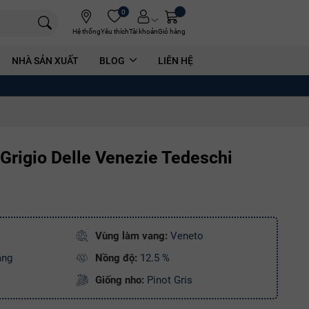
0
Hệ thống
Yêu thích
Tài khoản
Giỏ hàng
NHÀ SẢN XUẤT
BLOG
LIÊN HỆ
Grigio Delle Venezie Tedeschi
Vùng làm vang:
Veneto
ắng
Nồng độ:
12.5 %
Giống nho:
Pinot Gris