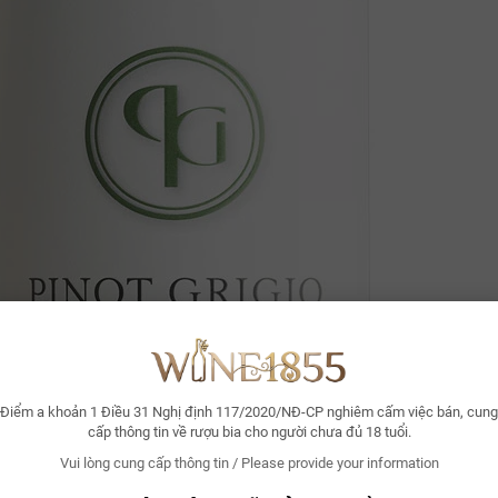
Điểm a khoản 1 Điều 31 Nghị định 117/2020/NĐ-CP nghiêm cấm việc bán, cung
cấp thông tin về rượu bia cho người chưa đủ 18 tuổi.
Vui lòng cung cấp thông tin / Please provide your information