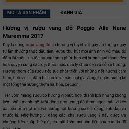
MÔ TẢ SẢN PHẨM
ĐÁNH GIÁ
Hương vị rượu vang đỏ Poggio Alle Nane
Maremma 2017
Đây là dòng
rượu vang đỏ
có hương vị tuyệt vời, gây ấn tượng ngay
từ lần thưởng thức đầu tiên. Rượu thu hút mọi ánh nhìn với màu đỏ
đậm lôi cuốn, lan tỏa hương thơm phức hợp với hương quả mọng đen
hòa quyện cùng các loại thảo mộc, quả lý chua đen và cỏ xạ hương.
Hương thơm của rượu tiếp tục phát triển với những nốt hương cam
thảo, hoa violet, dấm balsamic và các loại gia vị ngọt ngào mang lại
một tổng thể hương thơm hài hòa, lôi cuốn.
Trên vòm miệng, rượu có hương vị phức hợp, thanh lịch nhưng không
kém phần mạnh mẽ. Một dòng rượu vang đỏ thơm ngon, hậu vị kéo
dài bền bỉ, mượt mà với những nốt hương socola đắng, anh đào và
thuốc lá. Nhờ hương vị đẳng cấp, chai rượu vang Ý này được ưa
chuộng trên khắp thế giới, có mặt trên mọi bàn tiệc của các tín đồ
rượu vang.