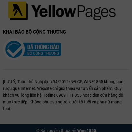
Các giống nho được trồng ở khu vực này có thể bộc lộ hết những đặc
điểm riêng cũng như những nét độc đáo của thổ nhưỡng. Le Mortelle
đã tiến hành canh tác các vườn nho Cabernet Sauvignon, Cabernet
Franc và các vườn nho khác trồng gần đó với các giống nho trắng
như Vermentino, Ansonica, Viognier và Carménère.
KHAI BÁO BỘ CỘNG THƯƠNG
[LƯU Ý] Tuân thủ Nghị định 94/2012/NĐ-CP, WINE1855 không bán
rượu qua Internet. Website chỉ giới thiệu và tư vấn sản phẩm. Quý
khách vui lòng liên hệ Hotline 0969 111 855 hoặc đến cửa hàng để
mua trực tiếp. Không phục vụ người dưới 18 tuổi và phụ nữ mang
thai.
© Bản quyền thuộc về
Wine1855