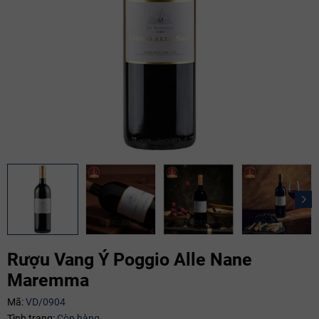
Rượu Vang Ý Poggio Alle Nane
Maremma
Mã giảm giá:
Mã:
VD/0904
Tình trạng:
Còn hàng