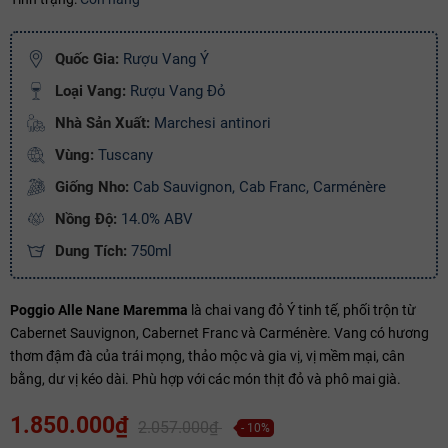
Ngày hết hạn:
Quốc Gia:
Rượu Vang Ý
Điều kiện:
Loại Vang:
Rượu Vang Đỏ
Copy mã và nhập mã ở trang
THANH TOÁN
bạn nhé!
Nhà Sản Xuất:
Marchesi antinori
Vùng:
Tuscany
Giống Nho:
Cab Sauvignon, Cab Franc, Carménère
Nồng Độ:
14.0% ABV
Dung Tích:
750ml
Poggio Alle Nane Maremma
là chai vang đỏ Ý tinh tế, phối trộn từ
Cabernet Sauvignon, Cabernet Franc và Carménère. Vang có hương
thơm đậm đà của trái mọng, thảo mộc và gia vị, vị mềm mại, cân
bằng, dư vị kéo dài. Phù hợp với các món thịt đỏ và phô mai già.
1.850.000₫
2.057.000₫
- 10%