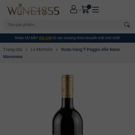
Nhận ƯU ĐÃI*
đặc biệt
từ các chương trình khuyến mãi mới nhất
Trang chủ
Le Mortelle
Rượu Vang Ý Poggio Alle Nane
Maremma