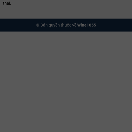
thai.
© Bản quyền thuộc về
Wine1855