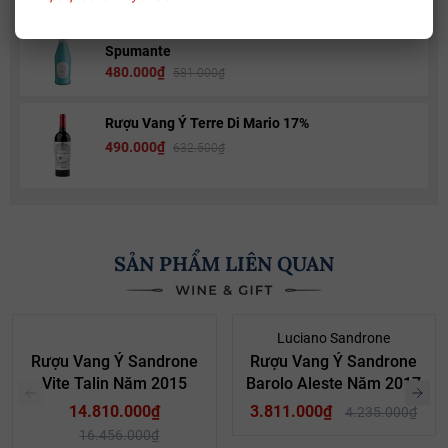
Rượu Vang Sủi Gemma Di Luna Moscato Vino
Spumante
480.000₫
581.000₫
Rượu Vang Ý Terre Di Mario 17%
490.000₫
632.500₫
SẢN PHẨM LIÊN QUAN
- 10%
- 10%
Luciano Sandrone
Rượu Vang Ý Sandrone
Rượu Vang Ý Sandrone
Vite Talin Năm 2015
Barolo Aleste Năm 2017
14.810.000₫
3.811.000₫
4.235.000₫
16.456.000₫