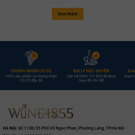
Xem thêm
CHỨNG NHẬN CO CQ
ĐẠI LÝ ĐỘC QUYỀN
GIA
100% sản phẩm có chứng nhận
Liên hệ 0969 111 855 để được
Giao h
CO CQ đầy đủ
trao đổi chi tiết
Hà Nội:
Số 113B/25 Phố Vũ Ngọc Phan, Phường Láng, TP.Hà Nội