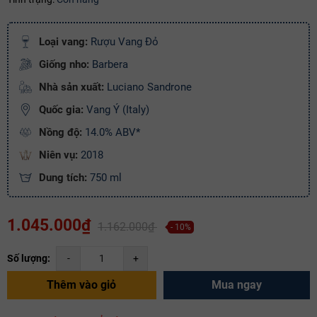
Mã giảm giá:
Loại vang:
Rượu Vang Đỏ
Giống nho:
Barbera
Ngày hết hạn:
Nhà sản xuất:
Luciano Sandrone
Điều kiện:
Quốc gia:
Vang Ý (Italy)
Copy mã và nhập mã ở trang
THANH TOÁN
bạn nhé!
Nồng độ:
14.0% ABV*
Niên vụ:
2018
Dung tích:
750 ml
1.045.000₫
1.162.000₫
- 10%
Số lượng:
-
+
Thêm vào giỏ
Mua ngay