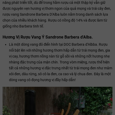
năng phát triển tốt, dù để trong hầm rượu cả một thập kỷ vẫn giữ
được nguyên vẹn hương vị thơm ngon của quả mọng và trái cây đen,
rượu vang Sandrone Barbera D’Alba luôn nằm trong danh sách lựa
chọn của nhiều khách hàng. Rượu có nồng độ 14% và được làm từ
giống nho Barbera tinh tế.
Hương Vị Rượu Vang Ý Sandrone Barbera d'Alba.
Là một dòng vang đỏ điển hình tại DOC Barbera d’Albba. Rượu
nổi bật lên với những hương thơm hấp dẫn từ trái mọng đen, gia
vị cay, hương thơm nồng nàn từ gỗ sồi và những nốt hương nhẹ
nhàng đặc trưng của mận chín. Trong vòm miệng, rượu thể hiện
tất cả những hương vị đặc trưng nhất từ trái mọng đen như mâm
xôi đen, dâu rừng, sô cô la đen, ca cao và lý chua đen. Đây là một
dòng vang cô đọng hương vị đầy hấp dẫn!