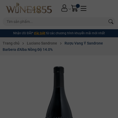
Nhận ƯU ĐÃI*
đặc biệt
từ các chương trình khuyến mãi mới nhất
Trang chủ
Luciano Sandrone
Rượu Vang Ý Sandrone
Barbera d'Alba Nồng Độ 14.0%