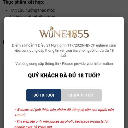
Thực phẩm kết hợp:
Thịt cừu nướng thảo mộc
Vịt hun khói với nấm rừng
Sườn cừu nướng
Thịt thú rừng
Nồng độ:
Điểm a khoản 1 Điều 31 Nghị định 117/2020/NĐ-CP nghiêm cấm
Alc: 14.0%
việc bán, cung cấp thông tin về rượu bia cho người chưa đủ 18
tuổi.
Vui lòng cung cấp thông tin / Please provide your information
CÓ THỂ BẠN THÍCH
QUÝ KHÁCH ĐÃ ĐỦ 18 TUỔI?
Whisky Glenallachie 13 Year Of The Horse 2026
2.150.000₫
ĐỦ 18 TUỔI
CHƯA 18 TUỔI
• Website chỉ giới thiệu sản phẩm đồ uống có cồn cho người trên
Bia Bỉ Trappistes Rochefort 10
18 tuổi.
150.000₫
• The website only introduces alcoholic beverage products for
people over 18 years old.