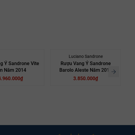
Luciano Sandrone
g Ý Sandrone Vite
Rượu Vang Ý Sandrone
in Năm 2014
Barolo Aleste Năm 2015
4.960.000₫
3.850.000₫
Vang Đỏ
Loại vang:
Rượu Vang Đỏ
Loại vang:
ebbiolo
Giống nho:
Nebbiolo
Giống nho:
iano
Nhà sản xuất:
Luciano
Nhà sản xuất: