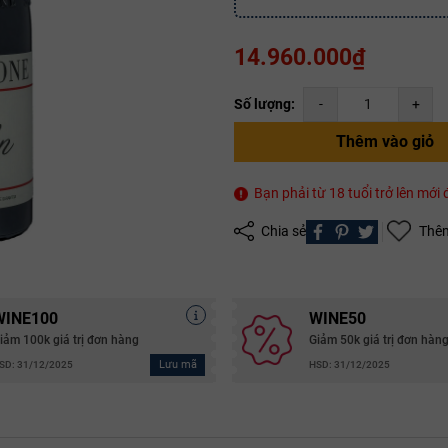
14.960.000₫
Số lượng:
-
+
Thêm vào giỏ
Bạn phải từ 18 tuổi trở lên mớ
Chia sẻ
Thêm
Mã giảm giá:
WINE100
WINE50
Ngày hết hạn:
iảm 100k giá trị đơn hàng
Giảm 50k giá trị đơn hàn
Lưu mã
SD: 31/12/2025
HSD: 31/12/2025
Điều kiện:
Copy mã và nhập mã ở trang
THANH TOÁN
bạn nhé!