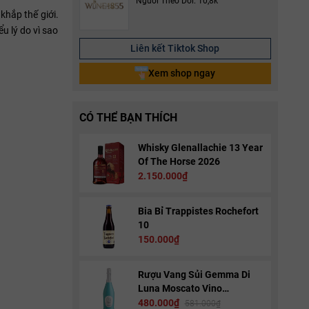
Người Theo Dõi: 10,8k
khắp thế giới.
u lý do vì sao
Liên kết Tiktok Shop
Xem shop ngay
CÓ THỂ BẠN THÍCH
Whisky Glenallachie 13 Year
Of The Horse 2026
2.150.000₫
Bia Bỉ Trappistes Rochefort
10
150.000₫
Rượu Vang Sủi Gemma Di
Luna Moscato Vino
Spumante
480.000₫
581.000₫