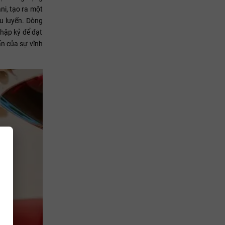
i, tạo ra một
u luyến. Dòng
thập kỷ để đạt
ấn của sự vĩnh