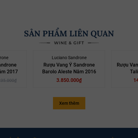
SẢN PHẨM LIÊN QUAN
- 10%
rone
Luciano Sandrone
androne
Rượu Vang Ý Sandrone
Rượu Van
Năm 2017
Barolo Aleste Năm 2016
Tal
3.850.000₫
1
235.000₫
Xem thêm
oại vang:
Rượu Vang Đỏ
Loại vang:
Rượu 
iống nho:
Nebbiolo
Giống nho:
N
sản xuất:
Luciano
Nhà sản xuất:
Luc