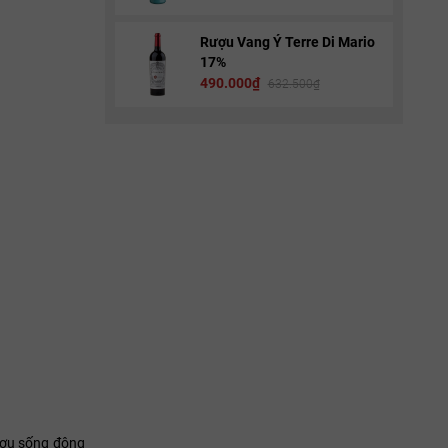
Rượu Vang Ý Terre Di Mario
17%
490.000₫
632.500₫
ượu sống động