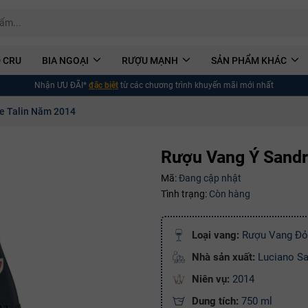
 CRU
BIA NGOẠI
RƯỢU MẠNH
SẢN PHẨM KHÁC
Nhận ƯU ĐÃI*
đặc biệt
từ các chương trình khuyến mãi mới nhất
e Talin Năm 2014
Rượu Vang Ý Sandr
Mã:
Đang cập nhật
Tình trạng:
Còn hàng
Loại vang:
Rượu Vang Đỏ
Nhà sản xuất:
Luciano S
Niên vụ:
2014
Dung tích:
750 ml