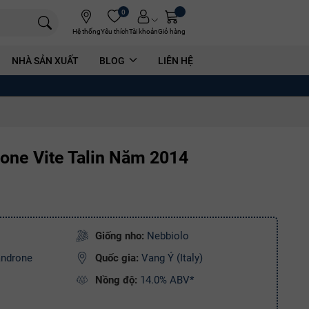
0
Hệ thống
Yêu thích
Tài khoản
Giỏ hàng
NHÀ SẢN XUẤT
BLOG
LIÊN HỆ
one Vite Talin Năm 2014
Giống nho:
Nebbiolo
androne
Quốc gia:
Vang Ý (Italy)
Nồng độ:
14.0% ABV*