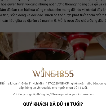
 hòa quyện tuyệt vời cùng những nốt hương thoang thoảng của gỗ và van
đậm đà đan xen hài hòa cùng vị chua nhẹ mang đến dư vị kéo dài đầy lư
á tính, sống động và độc đáo. Rượu có thể được phát triển thêm đến 2 
hợp hoàn hảo giữa sự dịu êm và mạnh mẽ. Mỗi ly rượu đều chứa đựng dấu 
Điểm a khoản 1 Điều 31 Nghị định 117/2020/NĐ-CP nghiêm cấm việc bán, cung
cấp thông tin về rượu bia cho người chưa đủ 18 tuổi.
Vui lòng cung cấp thông tin / Please provide your information
QUÝ KHÁCH ĐÃ ĐỦ 18 TUỔI?