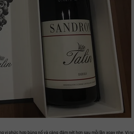
g vị phức hợp bùng nổ và càng đậm nét hơn sau mỗi lần xoay nhẹ. Vị r