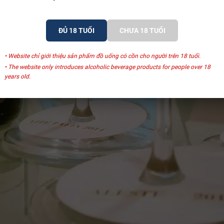
ĐỦ 18 TUỔI
CHƯA 18 TUỔI
• Website chỉ giới thiệu sản phẩm đồ uống có cồn cho người trên 18 tuổi.
• The website only introduces alcoholic beverage products for people over 18
years old.