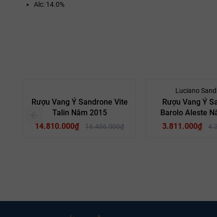
Alc: 14.0%
- 10%
Luciano Sand
Rượu Vang Ý Sandrone Vite
Rượu Vang Ý S
Talin Năm 2015
Barolo Aleste 
14.810.000₫
3.811.000₫
16.456.000₫
4.
Rượu Vang Đỏ
Loại vang:
Rượu Vang Đỏ
L
Nebbiolo
Giống nho:
Nebbiolo
G
Luciano
Nhà sản xuất:
Luciano
Nhà 