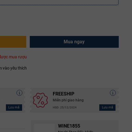
Mua ngay
i được mua rượu
 vào yêu thích
FREESHIP
g
Miễn phí giao hàng
Lưu mã
Lưu mã
HSD: 25/12/2024
WINE1855