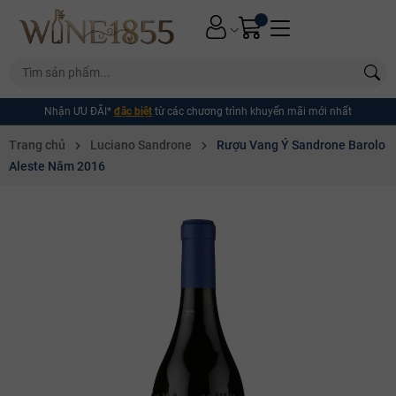
Nhận ƯU ĐÃI*
đặc biệt
từ các chương trình khuyến mãi mới nhất
Trang chủ
Luciano Sandrone
Rượu Vang Ý Sandrone Barolo
Aleste Năm 2016