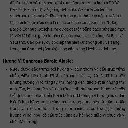
đỏ được làm bởi nhà sản xuất rượu Sandrone Luciano ở DOCG
Barolo (Piedmont) với giống Nebbiolo. Aleste là cái tên mà
Sandrone Luciano đã đặt cho dự án mới nhất của mình. Một sự
tiếp nối từ loại rượu đầu tiên mà ông sản xuất vào năm 1985,
Barolo Cannubi Boschis, và được đặt tên bằng cách sử dụng một
từ viết tắt được ghép từ tên của các cháu trai của ông, ALEsia và
STEfano. Các loại rượu độc lập thể hiện sự phong phú và sang
trọng mà Cannubi (Barolo) cung cấp, vùng Nebbiolo tinh túy .
Hương Vị Sandrone Barolo Aleste:
Rượu được đặc trưng bởi hương vị đằm thắm và cấu trúc vững
chắc. Điều kiện thời tiết ấm áp của niên vụ 2015 đã tạo nên
những hương vị rõ ràng từ trái mọng đen, đặc biệt là những trái
anh đào, lý chua đen và dâu rừng. Những hương thơm trái cây
tiếp tục được phát triển thêm bởi mùi khoáng và hương hoa, đặc
biệt là hoa hồng trà lai cùng mùi hương được biệt từ nấm truffle
trắng và rễ cam thảo. Trong vòm miệng, rượu thể hiện những
hương vị hài hoà, có cấu trúc cùng sự hài hoà giữa vị chua và vị
chát đặc trưng.