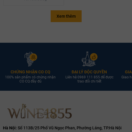
Xem thêm
CHỨNG NHẬN CO CQ
ĐẠI LÝ ĐỘC QUYỀN
GIA
100% sản phẩm có chứng nhận
Liên hệ 0969 111 855 để được
Giao h
CO CQ đầy đủ
trao đổi chi tiết
Hà Nội:
Số 113B/25 Phố Vũ Ngọc Phan, Phường Láng, TP.Hà Nội