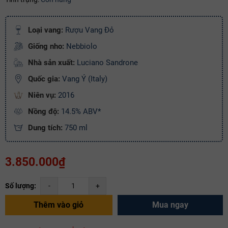
Mã giảm giá:
Loại vang:
Rượu Vang Đỏ
Giống nho:
Nebbiolo
Ngày hết hạn:
Nhà sản xuất:
Luciano Sandrone
Điều kiện:
Quốc gia:
Vang Ý (Italy)
Niên vụ:
2016
Copy mã và nhập mã ở trang
THANH TOÁN
bạn nhé!
Nồng độ:
14.5% ABV*
Dung tích:
750 ml
3.850.000₫
Số lượng:
-
+
Thêm vào giỏ
Mua ngay