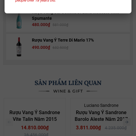
people over 18 years old.
Rượu Vang Sủi Gemma Di Luna Moscato Vino
Spumante
480.000₫
581.000₫
Rượu Vang Ý Terre Di Mario 17%
490.000₫
632.500₫
SẢN PHẨM LIÊN QUAN
- 10%
- 10%
Luciano Sandrone
Rượu Vang Ý Sandrone
Rượu Vang Ý Sandrone
Vite Talin Năm 2015
Barolo Aleste Năm 2017
14.810.000₫
3.811.000₫
4.235.000₫
16.456.000₫