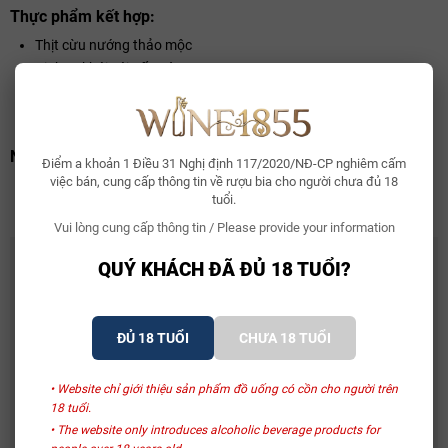
Thực phẩm kết hợp:
Thịt cừu nướng thảo mộc
Vịt hun khói với nấm rừng
Sườn cừu nướng
Thịt thú rừng
Nồng độ:
Điểm a khoản 1 Điều 31 Nghị định 117/2020/NĐ-CP nghiêm cấm
việc bán, cung cấp thông tin về rượu bia cho người chưa đủ 18
Alc: 14.5%
tuổi.
Vui lòng cung cấp thông tin / Please provide your information
CÓ THỂ BẠN THÍCH
QUÝ KHÁCH ĐÃ ĐỦ 18 TUỔI?
Whisky Glenallachie 13 Year Of The Horse 2026
2.150.000₫
ĐỦ 18 TUỔI
CHƯA 18 TUỔI
• Website chỉ giới thiệu sản phẩm đồ uống có cồn cho người trên
Bia Bỉ Trappistes Rochefort 10
18 tuổi.
150.000₫
• The website only introduces alcoholic beverage products for