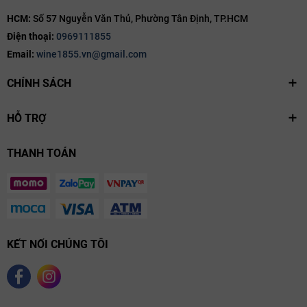
HCM:
Số 57 Nguyễn Văn Thủ, Phường Tân Định, TP.HCM
Điện thoại:
0969111855
Email:
wine1855.vn@gmail.com
CHÍNH SÁCH
HỖ TRỢ
THANH TOÁN
Gợi Ý Món Ăn Kết Hợp Tavernello Organico
KẾT NỐI CHÚNG TÔI
Bianco Terre Siciliane
Rượu vang Ý
Tavernello Organico Bianco rất hợp với: