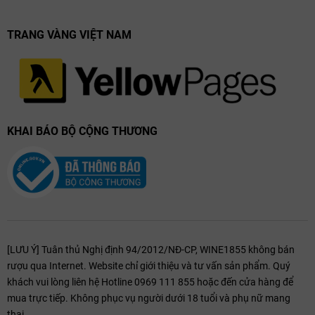
Hải sản tươi
Các món pasta nhẹ
TRANG VÀNG VIỆT NAM
Rau củ nướng
Salad tươi
Tavernello Organico Bianco Terre Siciliane là lựa chọn tuyệt vời cho
những ai yêu thích rượu vang trắng organic. Với hương vị tươi mát,
cân bằng, rượu rất dễ kết hợp với các món ăn hoặc thưởng thức một
mình.
KHAI BÁO BỘ CỘNG THƯƠNG
[LƯU Ý] Tuân thủ Nghị định 94/2012/NĐ-CP, WINE1855 không bán
rượu qua Internet. Website chỉ giới thiệu và tư vấn sản phẩm. Quý
khách vui lòng liên hệ Hotline 0969 111 855 hoặc đến cửa hàng để
mua trực tiếp. Không phục vụ người dưới 18 tuổi và phụ nữ mang
thai.