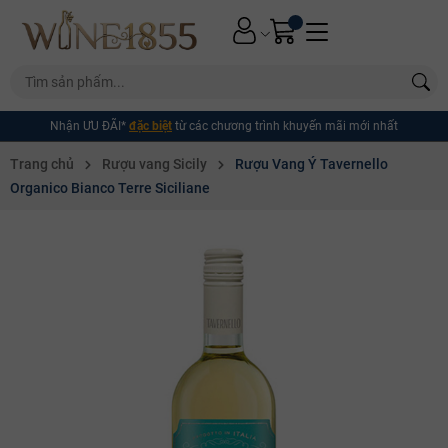
Nhận ƯU ĐÃI*
đặc biệt
từ các chương trình khuyến mãi mới nhất
Trang chủ
Rượu vang Sicily
Rượu Vang Ý Tavernello
Organico Bianco Terre Siciliane