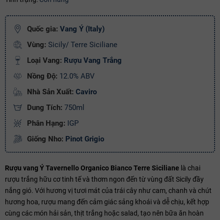
Ngày hết hạn:
Quốc gia:
Vang Ý (Italy)
Điều kiện:
Vùng:
Sicily/ Terre Siciliane
Copy mã và nhập mã ở trang
THANH TOÁN
bạn nhé!
Loại Vang:
Rượu Vang Trắng
Nồng Độ:
12.0% ABV
Nhà Sản Xuất:
Caviro
Dung Tích:
750ml
Phân Hạng:
IGP
Giống Nho:
Pinot Grigio
Rượu vang Ý Tavernello Organico Bianco Terre Siciliane
là chai
rượu trắng hữu cơ tinh tế và thơm ngon đến từ vùng đất Sicily đầy
nắng gió. Với hương vị tươi mát của trái cây như cam, chanh và chút
hương hoa, rượu mang đến cảm giác sảng khoái và dễ chịu, kết hợp
cùng các món hải sản, thịt trắng hoặc salad, tạo nên bữa ăn hoàn