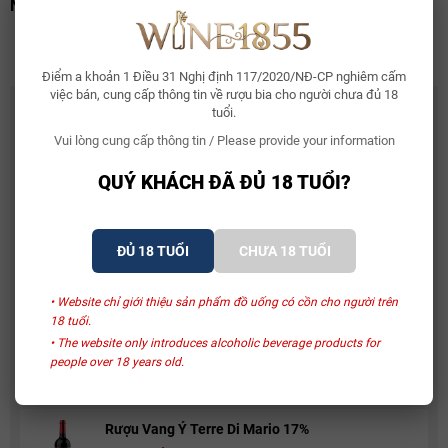
Nồng Độ
Alc: 14.0%
Điểm a khoản 1 Điều 31 Nghị định 117/2020/NĐ-CP nghiêm cấm
việc bán, cung cấp thông tin về rượu bia cho người chưa đủ 18
CÓ THỂ BẠN THÍCH
tuổi.
Vui lòng cung cấp thông tin / Please provide your information
Whisky Glenallachie 13 Year Of The Horse 2026
2.150.000₫
QUÝ KHÁCH ĐÃ ĐỦ 18 TUỔI?
Bia Bỉ Trappistes Rochefort 10
ĐỦ 18 TUỔI
CHƯA 18 TUỔI
150.000₫
• Website chỉ giới thiệu sản phẩm đồ uống có cồn cho người trên
18 tuổi.
Rượu Vang Sủi Gemma Di Luna Moscato Vino
• The website only introduces alcoholic beverage products for
Spumante
people over 18 years old.
480.000₫
581.000₫
Rượu Vang Ý Terre Di Mario 17%