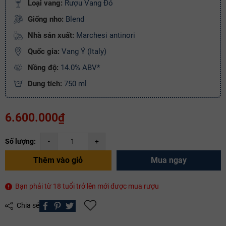
Loại vang:
Rượu Vang Đỏ
Mã giảm giá:
Giống nho:
Blend
Nhà sản xuất:
Marchesi antinori
Ngày hết hạn:
Quốc gia:
Vang Ý (Italy)
Điều kiện:
Nồng độ:
14.0% ABV*
Copy mã và nhập mã ở trang
THANH TOÁN
bạn nhé!
Dung tích:
750 ml
6.600.000₫
Số lượng:
-
+
Thêm vào giỏ
Mua ngay
Bạn phải từ 18 tuổi trở lên mới được mua rượu
Chia sẻ