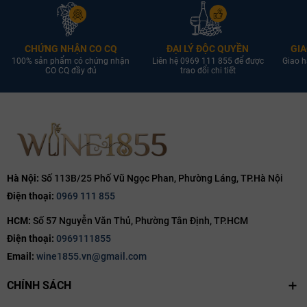
CHỨNG NHẬN CO CQ
ĐẠI LÝ ĐỘC QUYỀN
GIA
100% sản phẩm có chứng nhận
Liên hệ 0969 111 855 để được
Giao h
CO CQ đầy đủ
trao đổi chi tiết
Hà Nội:
Số 113B/25 Phố Vũ Ngọc Phan, Phường Láng, TP.Hà Nội
Điện thoại:
0969 111 855
HCM:
Số 57 Nguyễn Văn Thủ, Phường Tân Định, TP.HCM
Điện thoại:
0969111855
Email:
wine1855.vn@gmail.com
CHÍNH SÁCH