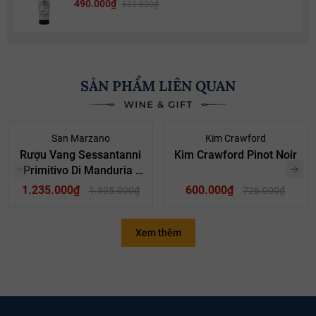
490.000₫
632.500₫
SẢN PHẨM LIÊN QUAN
- 23%
- 17%
San Marzano
Kim Crawford
Rượu Vang Sessantanni
Kim Crawford Pinot Noir
Primitivo Di Manduria |
Vang 60 Primitivo
1.235.000₫
600.000₫
1.595.000₫
726.000₫
Xem thêm