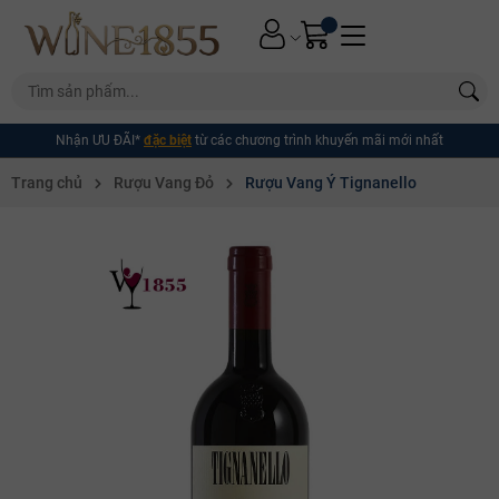
Nhận ƯU ĐÃI*
đặc biệt
từ các chương trình khuyến mãi mới nhất
Trang chủ
Rượu Vang Đỏ
Rượu Vang Ý Tignanello