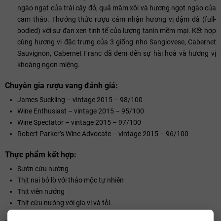
ngào ngạt của trái cây đỏ, quả mâm xôi và hương ngọt ngào của
cam thảo. Thưởng thức rượu cảm nhận hương vị đậm đà (full-
bodied) với sự đan xen tinh tế của lượng tanin mềm mại. Kết hợp
cùng hương vị đặc trưng của 3 giống nho Sangiovese, Cabernet
Sauvignon, Cabernet Franc đã đem đến sự hài hoà và hương vị
khoáng ngon miệng.
Chuyên gia rượu vang đánh giá:
James Suckling – vintage 2015 – 98/100
Wine Enthusiast – vintage 2015 – 95/100
Wine Spectator – vintage 2015 – 97/100
Robert Parker’s Wine Advocate – vintage 2015 – 96/100
Thực phẩm kết hợp:
Sườn cừu nướng
Thịt nai bỏ lò với thảo mộc tự nhiên
Thịt viên nướng
Thịt cừu nướng với gia vị và tỏi.