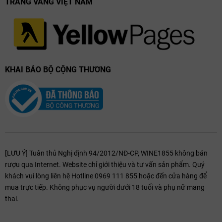
TRANG VÀNG VIỆT NAM
Những Chai Rượu Vang Ngon Tại Wine1855 Bạn
Nên thử
Rượu vang Pháp Marcel Deiss Alsace Complantation
Rượu vang Pháp La Vieille Ferme Rouge
KHAI BÁO BỘ CỘNG THƯƠNG
Rượu vang hồng Famille Perrin Côtes-du-Rhône Rose Réserve
[LƯU Ý] Tuân thủ Nghị định 94/2012/NĐ-CP, WINE1855 không bán
rượu qua Internet. Website chỉ giới thiệu và tư vấn sản phẩm. Quý
khách vui lòng liên hệ Hotline 0969 111 855 hoặc đến cửa hàng để
mua trực tiếp. Không phục vụ người dưới 18 tuổi và phụ nữ mang
thai.