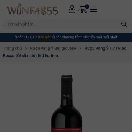
Nhận ƯU ĐÃI*
đặc biệt
từ các chương trình khuyến mãi mới nhất
Trang chủ
Rượu vang Ý Sangiovese
Rượu Vang Ý Tini Vino
Rosso D’italia Limited Edition