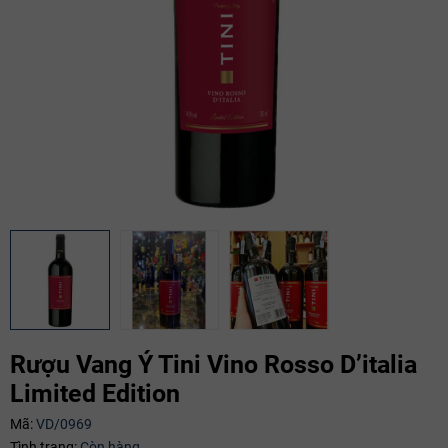
Rượu Vang Ý Tini Vino Rosso D’italia
Limited Edition
Mã:
VD/0969
Mã giảm giá:
Tình trạng:
Còn hàng