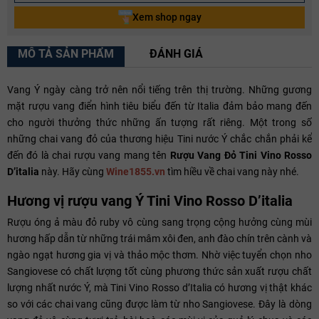
Xem shop ngay
MÔ TẢ SẢN PHẨM
ĐÁNH GIÁ
Vang Ý ngày càng trở nên nổi tiếng trên thị trường. Những gương
mặt rượu vang điển hình tiêu biểu đến từ Italia đảm bảo mang đến
cho người thưởng thức những ấn tượng rất riêng. Một trong số
những chai vang đỏ của thương hiệu Tini nước Ý chắc chắn phải kể
đến đó là chai rượu vang mang tên
Rượu Vang Đỏ Tini Vino Rosso
D’italia
này. Hãy cùng
Wine1855.vn
tìm hiều về chai vang này nhé.
Hương vị rượu vang Ý Tini Vino Rosso D’italia
Rượu óng ả màu đỏ ruby vô cùng sang trọng cộng hưởng cùng mùi
hương hấp dẫn từ những trái mâm xôi đen, anh đào chín trên cành và
ngào ngạt hương gia vị và thảo mộc thơm. Nhờ việc tuyển chọn nho
Sangiovese có chất lượng tốt cùng phương thức sản xuất rượu chất
lượng nhất nước Ý, mà Tini Vino Rosso d’Italia có hương vị thật khác
so với các chai vang cũng được làm từ nho Sangiovese. Đây là dòng