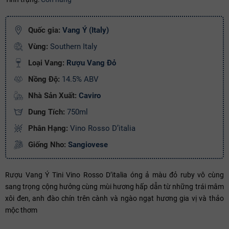
Ngày hết hạn:
Quốc gia:
Vang Ý (Italy)
Điều kiện:
Vùng:
Southern Italy
Copy mã và nhập mã ở trang
THANH TOÁN
bạn nhé!
Loại Vang:
Rượu Vang Đỏ
Nồng Độ:
14.5% ABV
Nhà Sản Xuất:
Caviro
Dung Tích:
750ml
Phân Hạng:
Vino Rosso D’italia
Giống Nho:
Sangiovese
Rượu Vang Ý Tini Vino Rosso D’italia óng ả màu đỏ ruby vô cùng
sang trọng cộng hưởng cùng mùi hương hấp dẫn từ những trái mâm
xôi đen, anh đào chín trên cành và ngào ngạt hương gia vị và thảo
mộc thơm