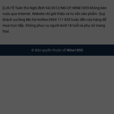
Phong cách dễ uống và food-friendly:
Tannin của rượu được mài
[LƯU Ý] Tuân thủ Nghị định 94/2012/NĐ-CP, WINE1855 không bán
giũa mịn màng như lụa (Smooth tannins), biến chúng thành các
rượu qua Internet. Website chỉ giới thiệu và tư vấn sản phẩm. Quý
dòng vang lý tưởng để thưởng thức hằng ngày (Everyday Italian
khách vui lòng liên hệ Hotline 0969 111 855 hoặc đến cửa hàng để
wines).
mua trực tiếp. Không phục vụ người dưới 18 tuổi và phụ nữ mang
thai.
Italian elegance:
Ẩn sau vẻ mộc mạc dễ uống là một sự thanh
lịch, quý phái đặc trưng của trường phái Cựu Lục Địa với hậu vị
mềm mại, hài hòa bất tận.
© Bản quyền thuộc về
Wine1855
Các Dòng Rượu Vang Vigneti Romio Nổi Bật
Hệ thống sản phẩm của Vigneti Romio được phân cấp vô cùng khoa
học, đại diện cho những trường phái vang Ý chuẩn mực (Product
hierarchy & Italian wine styles):
Sangiovese
Dòng vang đỏ cờ đầu (flagship) của hãng, mang phân hạng
Romagna DOC Sangiovese Appassimento. Hương vị bùng nổ vị quả
cherry đỏ chín mọng, mận đen quyện nốt hương gia vị khô. Thưởng
thức ngon nhất ở nhiệt độ lý tưởng từ
16–18°C
, kết hợp hoàn hảo