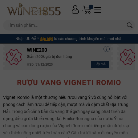
Nhận ƯU ĐÃI*
đặc biệt
từ các chương trình khuyến mãi mới nhất
WINE200
Giảm 200k giá trị đơn hàng
Lấy mã
HSD: 31/12/2025
RƯỢU VANG VIGNETI ROMIO
Vigneti Romio là một thương hiệu rượu vang Ý vô cùng nổi bật với
phong cách làm rượu dễ tiếp cận, mượt mà và đậm chất Địa Trung
Hải. Trong bối cảnh bản đồ vang thế giới ngày càng phát triển đa
dạng, điều gì đã khiến vùng đất Emilia-Romagna của nước Ý nói
chung và các dòng rượu của Vigneti Romio nói riêng nhận được sự
yêu thích nồng nhiệt trên toàn cầu? Câu trả lời nằm ở chuyên môn