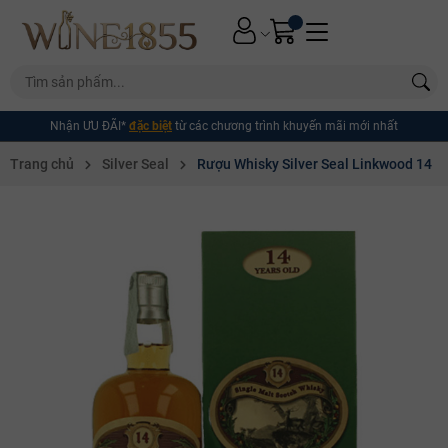
Nhận ƯU ĐÃI*
đặc biệt
từ các chương trình khuyến mãi mới nhất
Trang chủ
Silver Seal
Rượu Whisky Silver Seal Linkwood 14