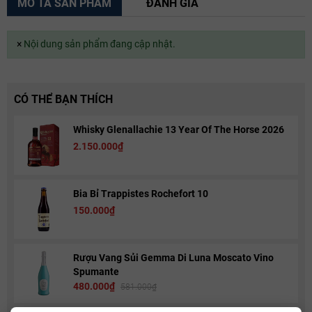
MÔ TẢ SẢN PHẨM
ĐÁNH GIÁ
×
Nội dung sản phẩm đang cập nhật.
CÓ THỂ BẠN THÍCH
Whisky Glenallachie 13 Year Of The Horse 2026
2.150.000₫
Bia Bỉ Trappistes Rochefort 10
150.000₫
Rượu Vang Sủi Gemma Di Luna Moscato Vino
Spumante
480.000₫
581.000₫