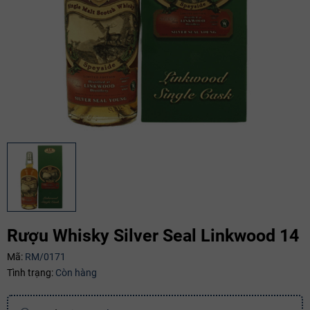
Rượu Whisky Silver Seal Linkwood 14
Mã giảm giá:
Mã:
RM/0171
Ngày hết hạn:
Tình trạng:
Còn hàng
Điều kiện: