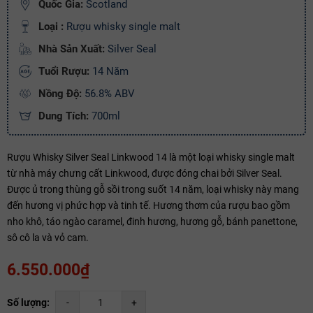
Quốc Gia:
Scotland
Copy mã và nhập mã ở trang
THANH TOÁN
bạn nhé!
Loại :
Rượu whisky single malt
Nhà Sản Xuất:
Silver Seal
Tuổi Rượu:
14 Năm
Nồng Độ:
56.8% ABV
Dung Tích:
700ml
Rượu Whisky Silver Seal Linkwood 14 là một loại whisky single malt
từ nhà máy chưng cất Linkwood, được đóng chai bởi Silver Seal.
Được ủ trong thùng gỗ sồi trong suốt 14 năm, loại whisky này mang
đến hương vị phức hợp và tinh tế. Hương thơm của rượu bao gồm
nho khô, táo ngào caramel, đinh hương, hương gỗ, bánh panettone,
sô cô la và vỏ cam.
6.550.000₫
Số lượng:
-
+