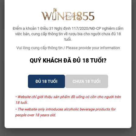
Rượu Vang Ý Terre Di Mario 17%
490.000₫
632.500₫
Điểm a khoản 1 Điều 31 Nghị định 117/2020/NĐ-CP nghiêm cấm
việc bán, cung cấp thông tin về rượu bia cho người chưa đủ 18
tuổi.
SẢN PHẨM LIÊN QUAN
Vui lòng cung cấp thông tin / Please provide your information
QUÝ KHÁCH ĐÃ ĐỦ 18 TUỔI?
Silver Seal
Silver Seal
Rượu Whisky Silver Seal
Rượu Whisky Silver Seal
ĐỦ 18 TUỔI
CHƯA 18 TUỔI
Caol Ila 15
Linkwood 14
6.550.000₫
6.550.000₫
• Website chỉ giới thiệu sản phẩm đồ uống có cồn cho người trên
18 tuổi.
• The website only introduces alcoholic beverage products for
Xem thêm
people over 18 years old.