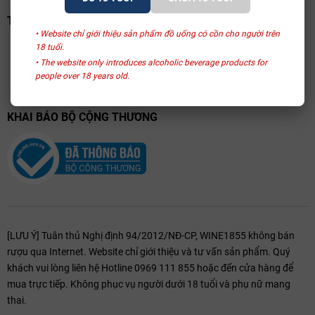
TRANG VÀNG VIỆT NAM
• Website chỉ giới thiệu sản phẩm đồ uống có cồn cho người trên
18 tuổi.
• The website only introduces alcoholic beverage products for
people over 18 years old.
KHAI BÁO BỘ CỘNG THƯƠNG
[LƯU Ý] Tuân thủ Nghị định 94/2012/NĐ-CP, WINE1855 không bán
rượu qua Internet. Website chỉ giới thiệu và tư vấn sản phẩm. Quý
khách vui lòng liên hệ Hotline 0969 111 855 hoặc đến cửa hàng để
mua trực tiếp. Không phục vụ người dưới 18 tuổi và phụ nữ mang
thai.