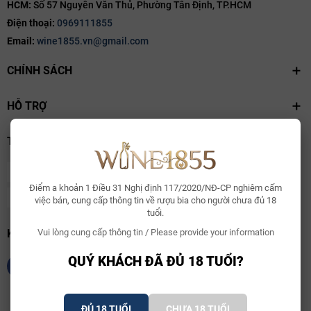
HCM:
Số 57 Nguyễn Văn Thủ, Phường Tân Định, TP.HCM
Điện thoại:
0969111855
Email:
wine1855.vn@gmail.com
CHÍNH SÁCH
HỖ TRỢ
THANH TOÁN
Điểm a khoản 1 Điều 31 Nghị định 117/2020/NĐ-CP nghiêm cấm
việc bán, cung cấp thông tin về rượu bia cho người chưa đủ 18
tuổi.
KẾT NỐI CHÚNG TÔI
Vui lòng cung cấp thông tin / Please provide your information
QUÝ KHÁCH ĐÃ ĐỦ 18 TUỔI?
ĐỦ 18 TUỔI
CHƯA 18 TUỔI