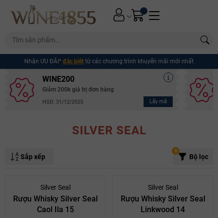
Nhận ƯU ĐÃI*
đặc biệt
từ các chương trình khuyến mãi mới nhất
WINE200
Giảm 200k giá trị đơn hàng
Lấy mã
HSD: 31/12/2025
SILVER SEAL
0
Sắp xếp
Bộ lọc
Silver Seal
Silver Seal
Rượu Whisky Silver Seal
Rượu Whisky Silver Seal
Caol Ila 15
Linkwood 14