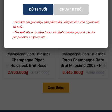
Rượu Vang Ý Terre Di Mario 17%
490.000₫
632.500₫
ĐỦ 18 TUỔI
CHƯA 18 TUỔI
• Website chỉ giới thiệu sản phẩm đồ uống có cồn cho người trên
18 tuổi.
• The website only introduces alcoholic beverage products for
SẢN PHẨM LIÊN QUAN
people over 18 years old.
- 20%
- 10%
Champagne Piper-Heidsieck
Champagne Piper-Heidsieck
Champagne Piper-
Rượu Champagne Rare
Heidsieck Brut Rosé
Brut Milésimé 2008 - Hảo
Hạng
2.900.000₫
8.445.000₫
3.630.000₫
9.383.000₫
Hương vị
Rượu vang Essentiel Blanc De Blancs có màu vàng nhạt, ánh xanh
Xem thêm
lấp lánh và sự sủi bọt tinh tế trong ly. Khi ngửi, rượu mang đến phức
hợp hương thơm nồng nàn, quyến rũ của của chanh, hạnh nhân, đá
vôi và bánh mì tươi.