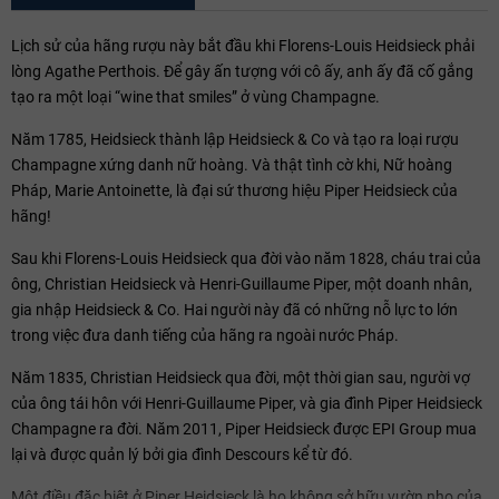
Lịch sử của hãng rượu này bắt đầu khi Florens-Louis Heidsieck phải
lòng Agathe Perthois. Để gây ấn tượng với cô ấy, anh ấy đã cố gắng
tạo ra một loại “wine that smiles” ở vùng Champagne.
Năm 1785, Heidsieck thành lập Heidsieck & Co và tạo ra loại rượu
Champagne xứng danh nữ hoàng. Và thật tình cờ khi, Nữ hoàng
Pháp, Marie Antoinette, là đại sứ thương hiệu Piper Heidsieck của
hãng!
Sau khi Florens-Louis Heidsieck qua đời vào năm 1828, cháu trai của
ông, Christian Heidsieck và Henri-Guillaume Piper, một doanh nhân,
gia nhập Heidsieck & Co. Hai người này đã có những nỗ lực to lớn
trong việc đưa danh tiếng của hãng ra ngoài nước Pháp.
Năm 1835, Christian Heidsieck qua đời, một thời gian sau, người vợ
của ông tái hôn với Henri-Guillaume Piper, và gia đình Piper Heidsieck
Champagne ra đời. Năm 2011, Piper Heidsieck được EPI Group mua
lại và được quản lý bởi gia đình Descours kể từ đó.
Một điều đặc biệt ở Piper Heidsieck là họ không sở hữu vườn nho của