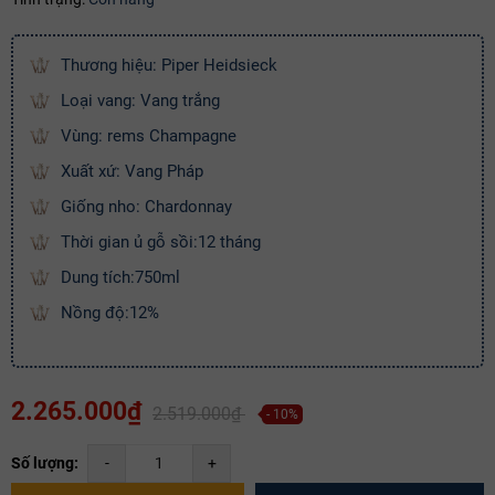
Ngày hết hạn:
Điều kiện:
Thương hiệu: Piper Heidsieck
Loại vang: Vang trắng
Copy mã và nhập mã ở trang
THANH TOÁN
bạn nhé!
Vùng: rems Champagne
Xuất xứ: Vang Pháp
Giống nho: Chardonnay
Thời gian ủ gỗ sồi:12 tháng
Dung tích:750ml
Nồng độ:12%
2.265.000₫
2.519.000₫
- 10%
Số lượng:
-
+