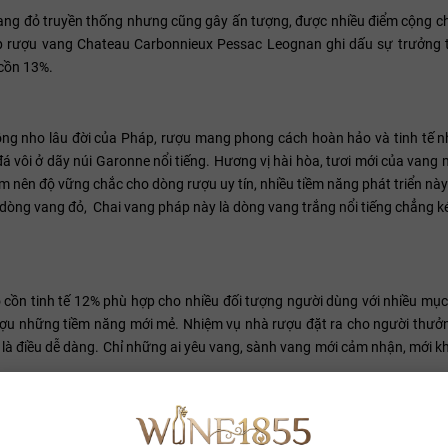
ang đỏ truyền thống nhưng cũng gây ấn tượng, được nhiều điểm cộng c
 rượu vang Chateau Carbonnieux Pessac Leognan ghi dấu sự trưởng 
 cồn 13%.
ồng nho lâu đời của Pháp, rượu mang phong cách hoàn hảo và tinh tế nh
đá vôi ở dãy núi Garonne nổi tiếng. Hương vị hài hòa, tươi mới của van
m nên độ vững chắc cho dòng rượu uy tín, nhiều tiềm năng phát triển này
 dòng vang đỏ, Chai vang pháp này là dòng vang trắng nổi tiếng chẳng 
 cồn tinh tế 12% phù hợp cho nhiều đối tượng người dùng với nhiều mục
ượu những tiềm năng mới mẻ. Nhiệm vụ nhà rượu đặt ra cho người thưởn
i là điều dễ dàng. Chỉ những ai yêu vang, sành vang mới cảm nhận, mới
nóng bỏng như ngọn đèn hải đăng đang thắp lên ánh sáng niềm tin, ánh
n sắc sảo, phát triển gợi ý của các loại hoa quả khô và kẹo cùng một l