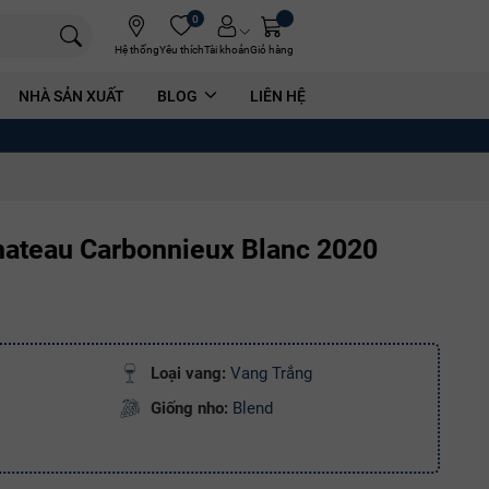
0
Hệ thống
Yêu thích
Tài khoản
Giỏ hàng
NHÀ SẢN XUẤT
BLOG
LIÊN HỆ
ateau Carbonnieux Blanc 2020
Loại vang:
Vang Trắng
Giống nho:
Blend