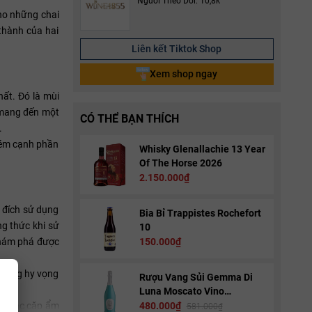
Người Theo Dõi: 10,8k
ho những chai
thành của hai
Liên kết Tiktok Shop
Xem shop ngay
ất. Đó là mùi
g mang đến một
CÓ THỂ BẠN THÍCH
.
kém cạnh phần
Whisky Glenallachie 13 Year
Of The Horse 2026
2.150.000₫
 đích sử dụng
Bia Bỉ Trappistes Rochefort
g thức khi sử
10
 khám phá được
150.000₫
 sáng hy vọng
Rượu Vang Sủi Gemma Di
Luna Moscato Vino
Spumante
oạt các cặp ẩm
480.000₫
581.000₫