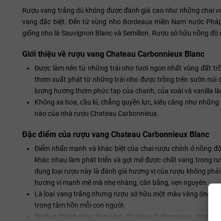
Rượu vang trắng dù không được đánh giá cao như những chai v
vang đặc biệt. Đến từ vùng nho Bordeaux miền Nam nước Pháp
giống nho là Sauvignon Blanc và Semillon. Rượu sở hữu nồng độ
Giới thiệu về rượu vang Chateau Carbonnieux Blanc
Được làm nên từ những trái nho tươi ngon nhất vùng đất tr
thơm xuất phát từ những trái nho được trồng trên sườn núi 
lượng hương thơm phức tạp của chanh, của xoài và vanilla là
Không xa hoa, cầu kì, chẳng quyền lực, kiêu căng như những
nào của nhà rượu Chateau Carbonnieux.
Đặc điểm của rượu vang Chateau Carbonnieux Blanc
Điểm nhấn mạnh và khác biệt của chai rượu chính ở nồng độ
khác nhau làm phát triển và gợi mở được chất vang trong r
dụng loại rượu này là đánh giá hương vị của rượu không phả
hương vị mạnh mẽ mà nhẹ nhàng, cân bằng, vẹn nguyên.
Là loại vang trắng nhưng rượu sở hữu một màu vàng óng ả, 
trong tâm hồn mỗi con người.
Trưởng thành cùng thời gian, Chateau Carbonnieux ghi dấu ấ