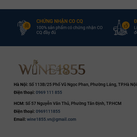
Bordeaux
Vùng:
Borde
Rượu Vang Đỏ
Loại Vang:
Rượu Vang Đỏ
L
CHỨNG NHẬN CO CQ
Đ
14.5% ABV
Nồng Độ:
14.0% ABV
100% sản phẩm có chứng nhận CO
L
Château de
Nhà Sản Xuất:
Château
Nhà 
CQ đầy đủ
đổ
Ferrand
750ml
Dung Tích:
750ml
D
Grand Cru Classé
Phân Hạng:
Grand Cru Classé
Ph
1855
,
Cabernet Franc
Giống Nho:
Cabernet
G
Merlot
Merlot
,
S
Château de Ferrand 2018
Chât
Hà Nội:
Số 113B/25 Phố Vũ Ngọc Phan, Phường Láng, TP.Hà Nội
Điện thoại:
0969 111 855
HCM:
Số 57 Nguyễn Văn Thủ, Phường Tân Định, TP.HCM
Điện thoại:
0969111855
Email:
wine1855.vn@gmail.com