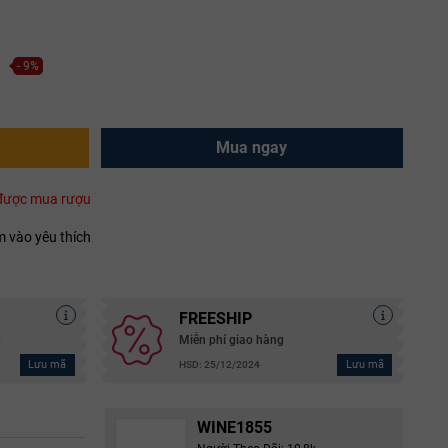
- 9%
Mua ngay
i được mua rượu
 vào yêu thích
FREESHIP
g
Miễn phí giao hàng
Lưu mã
Lưu mã
HSD: 25/12/2024
WINE1855