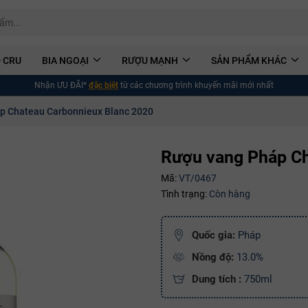
 CRU
BIA NGOẠI
RƯỢU MẠNH
SẢN PHẨM KHÁC
Nhận ƯU ĐÃI*
đặc biệt
từ các chương trình khuyến mãi mới nhất
p Chateau Carbonnieux Blanc 2020
Rượu vang Pháp Ch
Mã:
VT/0467
Tình trạng:
Còn hàng
Quốc gia:
Pháp
Nồng độ:
13.0%
Dung tích :
750ml