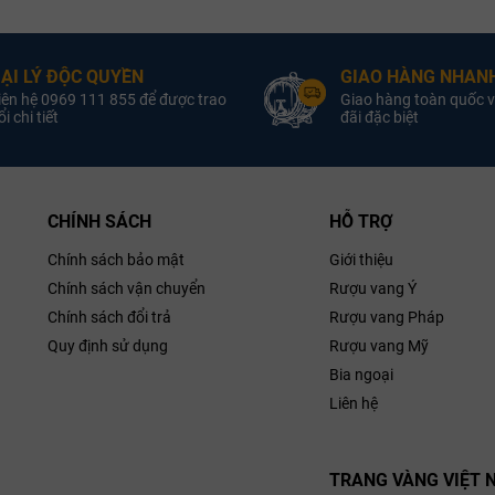
Rượu Vang Đỏ
Loại Vang:
aux
Vùng:
Cha
Château
Nhà Sản Xuất:
oại Vang:
Angelus
Champ
ẠI LÝ ĐỘC QUYỀN
GIAO HÀNG NHANH
Nồng Độ:
Merlot, Cabernet
Giống Nho:
iên hệ 0969 111 855 để được trao
Giao hàng toàn quốc v
Franc
Chardonnay
Sản Xuất:
i chi tiết
đãi đặc biệt
Dauzac
14.0% ABV
Nồng Độ:
1
ung Tích:
750ml
Dung Tích:
ân Hạng:
No3 d’Angelus
1855
Champagne
CHÍNH SÁCH
HỖ TRỢ
iống Nho:
auvignon
Chính sách bảo mật
Giới thiệu
eau Dauzac
Chính sách vận chuyển
Rượu vang Ý
Chính sách đổi trả
Rượu vang Pháp
Quy định sử dụng
Rượu vang Mỹ
Bia ngoại
Liên hệ
TRANG VÀNG VIỆT 