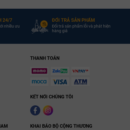
mpagne
Loại Vang:
Vang đỏ
Loại vang:
agne
Nhà Sản Xuất:
14.0%
Nồng độ:
Alfred Gratien
 24/7
ĐỔI TRẢ SẢN PHẨM
Pinot Noir
Giống nho:
ới nhiều ưu
Đổi trả sản phẩm lỗi và phát hiện
, Pinot
Giống Nho:
750ml
Dung tích :
hàng giả
Noir, Pinot Meunier
Rượu vang Pháp Charmes-
2.5% ABV
Nồng Độ:
Chambertin Louis Latour có
750ml
Dung Tích:
hương vị:
 Alfred Gratien Brut
THANH TOÁN
Millésime
KẾT NỐI CHÚNG TÔI
NAM
KHAI BÁO BỘ CỘNG THƯƠNG