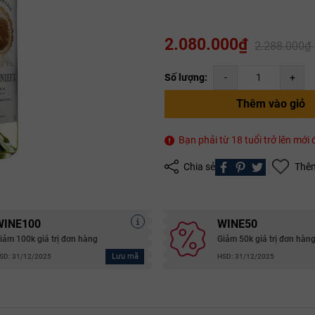
Mã giảm giá:
2.080.000₫
2.288.000₫
Ngày hết hạn:
Số lượng:
-
+
Điều kiện:
Thêm vào giỏ
Copy mã và nhập mã ở trang
THANH TOÁN
bạn nhé!
Bạn phải từ 18 tuổi trở lên mớ
Chia sẻ
Thêm
WINE100
WINE50
iảm 100k giá trị đơn hàng
Giảm 50k giá trị đơn hàn
Lưu mã
SD: 31/12/2025
HSD: 31/12/2025