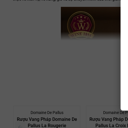
- 10%
Domaine De Pallus
Domaine De P
Rượu Vang Pháp Domaine De
Rượu Vang Pháp D
Pallus La Rougerie
Pallus La Croix