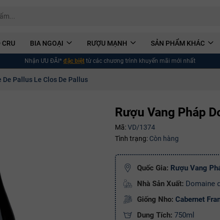
 CRU
BIA NGOẠI
RƯỢU MẠNH
SẢN PHẨM KHÁC
Nhận ƯU ĐÃI*
đặc biệt
từ các chương trình khuyến mãi mới nhất
De Pallus Le Clos De Pallus
Rượu Vang Pháp Do
Mã:
VD/1374
Tình trạng:
Còn hàng
Quốc Gia:
Rượu Vang Ph
Nhà Sản Xuất:
Domaine d
Giống Nho:
Cabernet Fra
Dung Tích:
750ml