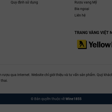
Cabernet Franc
Quy định sử dụng
Rượu vang Mỹ
màu đỏ ruby sâu
Bia ngoại
ồn chứa bằng gỗ hoặc bê tông nhỏ. Sau đó, rượu được ủ khoảng 18 đến 2
ên nền đá vôi
trái
Liên hệ
ương vị tự nhiên của nho). Quá trình này giúp tannin trở nên mềm mại, đồ
đỏ và đen chín mọng, gia vị, thảo
ống nho chủ đạo.
mộc nhẹ và nốt khoáng tinh tế
sét
pha cát
TRANG VÀNG VIỆT 
sâu
gia vị và nét
oáng tinh tế
đậm đà,
thanh lịch và phức hợp đặc trưng
của Cabernet Franc Chinon chất
lượng cao.
trái đỏ chí
gia vị gỗ s
ượu qua Internet. Website chỉ giới thiệu và tư vấn sản phẩm. Quý khách
thai.
© Bản quyền thuộc về
Wine1855