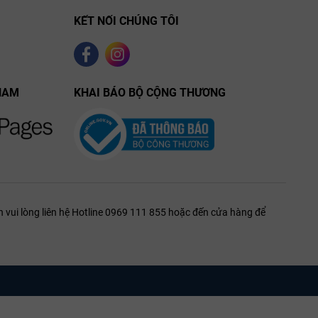
thung lũng Loire
Domaine de Pallus
KẾT NỐI CHÚNG TÔI
4 tháng trong
Cabernet Franc
ng thời tích
 và đá limestone giàu
NAM
KHAI BÁO BỘ CỘNG THƯƠNG
khoáng
n mọng,
ồi, thảo mộc nhẹ và nét
 vui lòng liên hệ Hotline 0969 111 855 hoặc đến cửa hàng để
khoáng tinh tế.