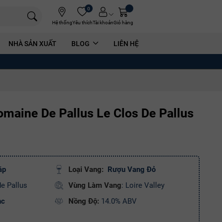
0
Hệ thống
Yêu thích
Tài khoản
Giỏ hàng
NHÀ SẢN XUẤT
BLOG
LIÊN HỆ
maine De Pallus Le Clos De Pallus
áp
Loại Vang:
Rượu Vang Đỏ
e Pallus
Vùng Làm Vang
: Loire Valley
nc
Nồng Độ:
14.0% ABV