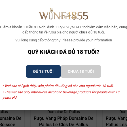
Điểm a khoản 1 Điều 31 Nghị định 117/2020/NĐ-CP nghiêm cấm việc bán, cung
cấp thông tin về rượu bia cho người chưa đủ 18 tuổi.
Vui lòng cung cấp thông tin / Please provide your information
QUÝ KHÁCH ĐÃ ĐỦ 18 TUỔI?
Xem thêm
ĐỦ 18 TUỔI
CHƯA 18 TUỔI
• Website chỉ giới thiệu sản phẩm đồ uống có cồn cho người trên 18 tuổi.
SẢN PHẨM LIÊN QUAN
• The website only introduces alcoholic beverage products for people over 18
years old.
- 10%
- 10%
allus
Domaine De Pallus
Doma
omaine De
Rượu Vang Pháp Domaine De
Rượu Van
 Boissée
Pallus Le Clos De Pallus
Pallus Les