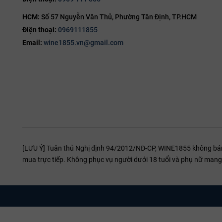
mới được đưa vào ép.
màu đỏ ruby sâu
HCM:
Số 57 Nguyễn Văn Thủ, Phường Tân Định, TP.HCM
Rượu được lên men bằng men bản địa (native yeast) trong các b
trái đỏ chín
sét pha cát tr
Điện thoại:
0969111855
các thùng gỗ sồi Pháp (đa phần là thùng cũ để không làm lấn át h
mọng, gia vị nhẹ và nốt khoáng
Email:
wine1855.vn@gmail.com
hợp các nốt hương gia vị tinh tế mà vẫn giữ được linh hồn của gi
màu đỏ ruby
trái
phức hợp, sâu sắc và biểu
đỏ chín mọng, 
cảm terroir đặc trưng của Chinon
kh
cao cấp.
[LƯU Ý] Tuân thủ Nghị định 94/2012/NĐ-CP, WINE1855 không bán r
mua trực tiếp. Không phục vụ người dưới 18 tuổi và phụ nữ mang 