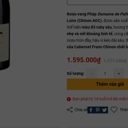
Rượu vang Pháp
Domaine de Pallu
Loire (Chinon AOC)
, được sản xuấ
Mã giảm giá:
thể hiện
màu đỏ ruby sâu
, hương 
nhẹ và nốt khoáng tinh tế
, cùng c
Ngày hết hạn:
rượu tròn đầy, hậu vị kéo dài sâu,
Điều kiện:
của Cabernet Franc Chinon chất l
1.595.000₫
Copy mã và nhập mã ở trang
THANH TOÁN
bạn nhé!
1.771.000₫
Số lượng:
-
+
Thêm vào giỏ
Bạn phải từ 18 tuổi trở lên mớ
Chia sẻ
Thêm