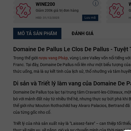
WINE200
Giảm 200k giá trị đơn hàng
G
Lưu mã
HSD: 31/12/2025
H
MÔ TẢ SẢN PHẨM
ĐÁNH GIÁ
Domaine De Pallus Le Clos De Pallus - Tuyệt
Trong thế giới
rượu vang Pháp
, vùng Loire Valley vốn nổi tiếng v
Franc. Tại đây, Domaine De Pallus nổi lên như một biểu tượng của 
thức uống, mà là sự kết tinh của lịch sử, thổ nhưỡng và tâm huy
Di sản và Triết lý làm vang của Domaine De P
Domaine De Pallus tọa lạc tại trung tâm Cravant-les-Côteaux, mộ
bó với mảnh đất này từ nhiều thế hệ, nhưng thực sự bứt phá khi Be
thế giới như Mouton Rothschild hay Alvaro Palacios, Bertrand đã 
của từng gốc nho cổ.
Triết lý của nhà sản xuất này là "Laissez-faire" – can thiệp tối t
thực về niên vụ, về nắng, gió và sự chuyển mình của thời gian tại 