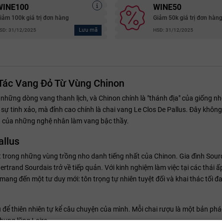
WINE100
WINE50
iảm 100k giá trị đơn hàng
Giảm 50k giá trị đơn hàn
Lưu mã
SD: 31/12/2025
HSD: 31/12/2025
 Tác Vang Đỏ Từ Vùng Chinon
ới những dòng vang thanh lịch, và Chinon chính là "thánh địa" của giống n
sự tinh xảo, mà đỉnh cao chính là chai vang Le Clos De Pallus. Đây không
ết của những nghệ nhân làm vang bậc thầy.
allus
t trong những vùng trồng nho danh tiếng nhất của Chinon. Gia đình Sour
rtrand Sourdais trở về tiếp quản. Với kinh nghiệm làm việc tại các thái 
mang đến một tư duy mới: tôn trọng tự nhiên tuyệt đối và khai thác tối đ
hiểu để thiên nhiên tự kể câu chuyện của mình. Mỗi chai rượu là một bản p
thung lũng Loire.