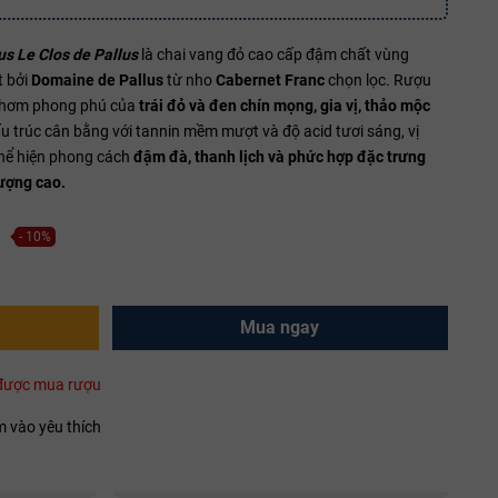
s Le Clos de Pallus
là chai vang đỏ cao cấp đậm chất vùng
t bởi
Domaine de Pallus
từ nho
Cabernet Franc
chọn lọc. Rượu
thơm phong phú của
trái đỏ và đen chín mọng, gia vị, thảo mộc
ấu trúc cân bằng với tannin mềm mượt và độ acid tươi sáng, vị
 thể hiện phong cách
đậm đà, thanh lịch và phức hợp đặc trưng
ượng cao.
- 10%
Mua ngay
i được mua rượu
 vào yêu thích