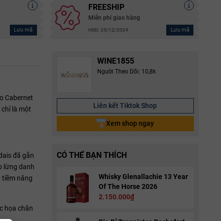
FREESHIP
g
Miễn phí giao hàng
Lưu mã
Lưu mã
HSD: 25/12/2024
WINE1855
Người Theo Dõi: 10,8k
ho Cabernet
Liên kết Tiktok Shop
 chỉ là một
Xem shop ngay
CÓ THỂ BẠN THÍCH
dais đã gắn
ấp lừng danh
Whisky Glenallachie 13 Year
a tiềm năng
Of The Horse 2026
2.150.000₫
hác họa chân