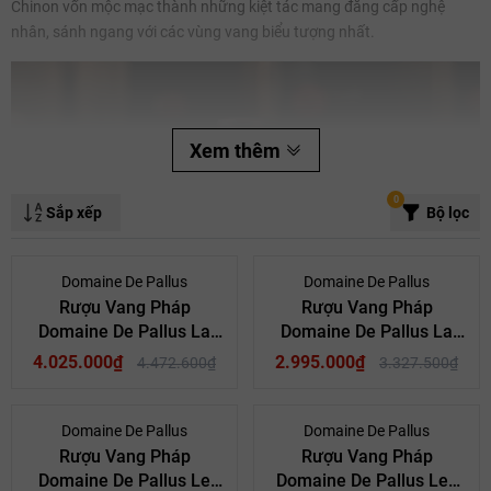
Chinon vốn mộc mạc thành những kiệt tác mang đẳng cấp nghệ
nhân, sánh ngang với các vùng vang biểu tượng nhất.
Mã giảm giá:
Xem thêm
Ngày hết hạn:
Điều kiện:
0
Sắp xếp
Bộ lọc
- 10%
- 10%
Domaine De Pallus
Domaine De Pallus
Rượu Vang Pháp
Rượu Vang Pháp
Domaine De Pallus La
Domaine De Pallus La
Rougerie
Croix Boissée
4.025.000₫
2.995.000₫
4.472.600₫
3.327.500₫
- 10%
- 10%
Domaine De Pallus
Domaine De Pallus
Rượu Vang Pháp
Rượu Vang Pháp
Domaine De Pallus Le
Domaine De Pallus Les