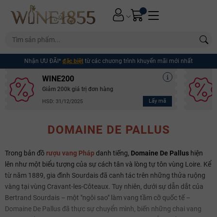
Nhận ƯU ĐÃI*
đặc biệt
từ các chương trình khuyến mãi mới nhất
WINE200
Giảm 200k giá trị đơn hàng
Lấy mã
HSD: 31/12/2025
DOMAINE DE PALLUS
Trong bản đồ
rượu vang Pháp
danh tiếng,
Domaine De Pallus
hiện
lên như một biểu tượng của sự cách tân và lòng tự tôn vùng Loire. Kể
từ năm 1889, gia đình Sourdais đã canh tác trên những thửa ruộng
vàng tại vùng Cravant-les-Côteaux. Tuy nhiên, dưới sự dẫn dắt của
Bertrand Sourdais – một "ngôi sao" làm vang tầm cỡ quốc tế –
Domaine De Pallus đã thực sự chuyển mình, biến những chai vang