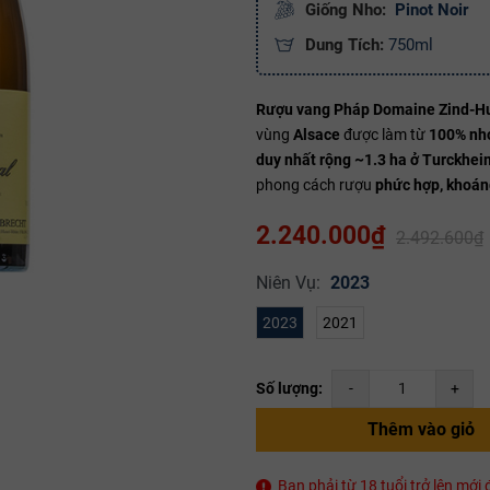
Giống Nho:
Pinot Noir
Dung Tích:
750ml
Mã giảm giá:
Rượu vang Pháp Domaine Zind-Hum
vùng
Alsace
được làm từ
100% nho
Ngày hết hạn:
duy nhất rộng ~1.3 ha ở Turckhei
phong cách rượu
phức hợp, khoán
Điều kiện:
2.240.000₫
2.492.600₫
Copy mã và nhập mã ở trang
THANH TOÁN
bạn nhé!
Niên Vụ:
2023
2023
2021
Số lượng:
-
+
Thêm vào giỏ
Bạn phải từ 18 tuổi trở lên mớ