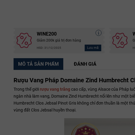
WINE200
Giảm 200k giá trị đơn hàng
G
Lưu mã
HSD: 31/12/2025
H
MÔ TẢ SẢN PHẨM
ĐÁNH GIÁ
Rượu Vang Pháp Domaine Zind Humbrecht Clo
Trong thế giới
rượu vang trắng
cao cấp, vùng Alsace của Pháp luô
ngàn nhà làm vang, Domaine Zind Humbrecht nổi lên như một biểu
Humbrecht Clos Jebsal Pinot Gris không chỉ đơn thuần là một thứ
vùng đất Clos Jebsal huyền thoại.