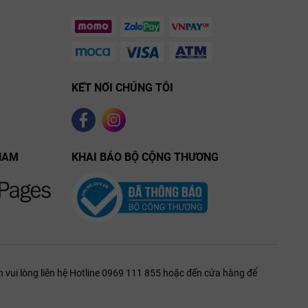
ht Muscat Turckheim
inot gris
một
ng kinh ngạc
KẾT NỐI CHÚNG TÔI
NAM
KHAI BÁO BỘ CỘNG THƯƠNG
 vui lòng liên hệ Hotline 0969 111 855 hoặc đến cửa hàng để