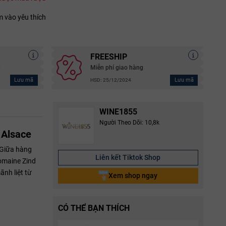
 vào yêu thích
FREESHIP
g
Miễn phí giao hàng
Lưu mã
Lưu mã
HSD: 25/12/2024
WINE1855
Người Theo Dõi: 10,8k
 Alsace
 Giữa hàng
Liên kết Tiktok Shop
omaine Zind
nh liệt từ
Xem shop ngay
CÓ THỂ BẠN THÍCH