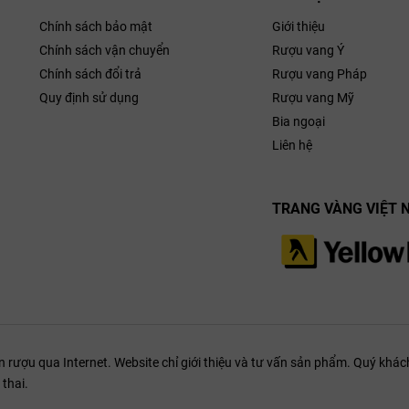
Humbrec
ờng xuyên xuất hiện, giúp tập trung lượng đường và acid trong trái nho
P
Chính sách bảo mật
Giới thiệu
sal luôn mang trong mình sự đậm đà, cấu trúc chặt chẽ và một sự cân bằ
Chính sách vận chuyển
Rượu vang Ý
Chính sách đổi trả
Rượu vang Pháp
Quy định sử dụng
Rượu vang Mỹ
Bia ngoại
Liên hệ
TRANG VÀNG VIỆT 
ượu qua Internet. Website chỉ giới thiệu và tư vấn sản phẩm. Quý khách
thai.