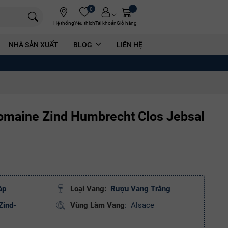
0
Hệ thống
Yêu thích
Tài khoản
Giỏ hàng
NHÀ SẢN XUẤT
BLOG
LIÊN HỆ
maine Zind Humbrecht Clos Jebsal
áp
Loại Vang:
Rượu Vang Trắng
Zind-
Vùng Làm Vang
:
Alsace