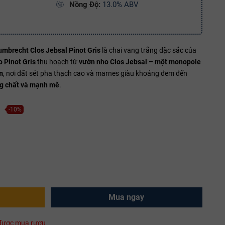
Nồng Độ:
13.0% ABV
brecht Clos Jebsal Pinot Gris
là chai vang trắng đặc sắc của
 Pinot Gris
thu hoạch từ
vườn nho Clos Jebsal – một monopole
m
, nơi đất sét pha thạch cao và marnes giàu khoáng đem đến
g chất và mạnh mẽ
.
-10%
Mua ngay
i được mua rượu