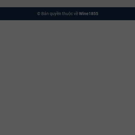
© Bản quyền thuộc về
Wine1855
nd Humbrecht Clos Jebsal Pinot Gris
 đến với phong cách rượu đầy đặn, giàu hương vị và có khả năng lão hóa
hẩm nghệ thuật đa tầng.
đà, đôi khi ánh lên sắc hổ phách lộng lẫy. Độ sánh của rượu (tears) chả
. Khứu giác sẽ ngay lập tức bị chinh phục bởi làn hương nồng nàn của tr