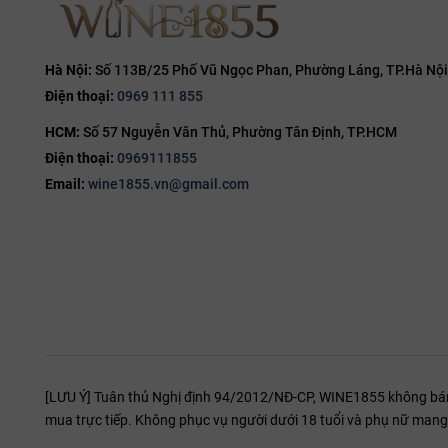
Chính nhờ độ ẩm ổn định này, nấm Botrytis cinerea (nấm quý) thư
cách hoàn hảo. Kết quả là những trái nho thu hoạch từ Clos Jeb
giữa vị ngọt thanh tao và độ chua sắc sảo.
Hà Nội:
Số 113B/25 Phố Vũ Ngọc Phan, Phường Láng, TP.Hà Nội
Điện thoại:
0969 111 855
HCM:
Số 57 Nguyễn Văn Thủ, Phường Tân Định, TP.HCM
Điện thoại:
0969111855
Email:
wine1855.vn@gmail.com
[LƯU Ý] Tuân thủ Nghị định 94/2012/NĐ-CP, WINE1855 không bán r
mua trực tiếp. Không phục vụ người dưới 18 tuổi và phụ nữ mang 