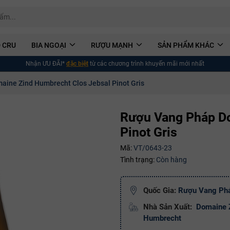
 CRU
BIA NGOẠI
RƯỢU MẠNH
SẢN PHẨM KHÁC
Nhận ƯU ĐÃI*
đặc biệt
từ các chương trình khuyến mãi mới nhất
ine Zind Humbrecht Clos Jebsal Pinot Gris
Rượu Vang Pháp Do
Pinot Gris
Mã:
VT/0643-23
Tình trạng:
Còn hàng
Quốc Gia:
Rượu Vang Ph
Nhà Sản Xuất:
Domaine 
Humbrecht