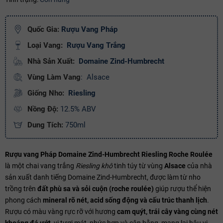
Ngày hết hạn:
Quốc Gia:
Rượu Vang Pháp
Điều kiện:
Loại Vang:
Rượu Vang Trắng
Copy mã và nhập mã ở trang
THANH TOÁN
bạn nhé!
Nhà Sản Xuất:
Domaine Zind-Humbrecht
Vùng Làm Vang
:
Alsace
Giống Nho:
Riesling
Nồng Độ:
12.5% ABV
Dung Tích:
750ml
Rượu vang Pháp Domaine Zind-Humbrecht Riesling Roche Roulée
là một chai vang trắng
Riesling khô
tinh túy từ vùng
Alsace
của nhà
sản xuất danh tiếng Domaine Zind-Humbrecht, được làm từ nho
trồng trên
đất phù sa và sỏi cuộn (roche roulée)
giúp rượu thể hiện
phong cách
mineral rõ nét, acid sống động và cấu trúc thanh lịch
.
Rượu có màu vàng rực rỡ với hương
cam quýt, trái cây vàng cùng nét
khoáng đá ướt
, vị tươi mát, phức hợp và cân bằng, mang lại hậu vị