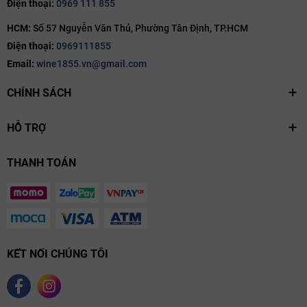
Điện thoại:
0969 111 855
HCM:
Số 57 Nguyễn Văn Thủ, Phường Tân Định, TP.HCM
Điện thoại:
0969111855
Email:
wine1855.vn@gmail.com
CHÍNH SÁCH
HỖ TRỢ
THANH TOÁN
Quy trình sản xuất rượu vang Domaine Zind-
KẾT NỐI CHÚNG TÔI
Humbrecht Riesling Roche Roulée nghiêm ngặt
và tinh tế
Để tạo ra một chai Riesling đẳng cấp, Domaine Zind-Humbrecht áp