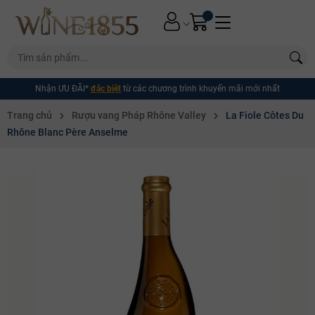
Nhận ƯU ĐÃI*
đặc biệt
từ các chương trình khuyến mãi mới nhất
Trang chủ
Rượu vang Pháp Rhône Valley
La Fiole Côtes Du
Rhône Blanc Père Anselme