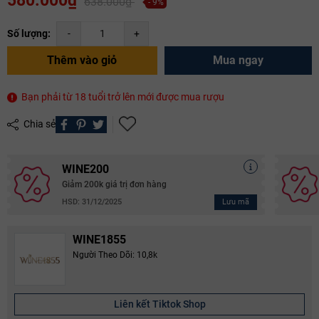
580.000₫
638.000₫
- 9%
Số lượng:
-
+
Thêm vào giỏ
Mua ngay
Bạn phải từ 18 tuổi trở lên mới được mua rượu
Chia sẻ
WINE200
Giảm 200k giá trị đơn hàng
Lưu mã
HSD: 31/12/2025
WINE1855
Người Theo Dõi: 10,8k
Liên kết Tiktok Shop