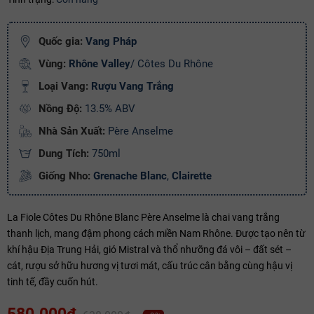
Ngày hết hạn:
Quốc gia:
Vang Pháp
Điều kiện:
Vùng:
Rhône Valley
/ Côtes Du Rhône
Copy mã và nhập mã ở trang
THANH TOÁN
bạn nhé!
Loại Vang:
R
ượu Vang Trắng
Nồng Độ:
13.5% ABV
Nhà Sản Xuất:
Père Anselme
Dung Tích:
750ml
Giống Nho:
Grenache Blanc
,
Clairette
La Fiole Côtes Du Rhône Blanc Père Anselme là chai vang trắng
thanh lịch, mang đậm phong cách miền Nam Rhône. Được tạo nên từ
khí hậu Địa Trung Hải, gió Mistral và thổ nhưỡng đá vôi – đất sét –
cát, rượu sở hữu hương vị tươi mát, cấu trúc cân bằng cùng hậu vị
tinh tế, đầy cuốn hút.