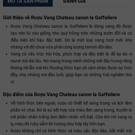
MÔ TẢ SẢN PHẨM
ĐÁNH GIÁ
Giới thiệu về Rượu Vang Chateau canon la Gaffeliere
Rượu Vang Chateau canon la Gaffeliere là dòng vang đỏ được
tạo nên từ các giống nho quý trồng trên những sườn đồi và có
điều kiện khí hậu đặc biệt. Đó là một loại vang tươi mới, nhẹ
nhàng với độ chua vừa phải cùng lượng tannin dồi dào.
Vang có cấu trúc hài hòa, phức hợp và đặc biệt là để lại dư vị
mượt mà dài lâu. Nó mang trong mình những nét đặc trưng riêng
không hề lẫn mà khi thưởng thức bạn sẽ cảm nhận được sự tròn
đầy, nhẹ nhàng nơi đầu lưỡi, giúp bạn có những trải nghiệm thú
vị.
Đặc điểm của Rượu Vang Chateau canon la Gaffeliere
Về hình thức bên ngoài, rượu có thiết kế sang trọng và lịch lãm
phần vỏ chai. Đó là sự kết hợp của màu đen sang trọng, huyền bí
với phần nhãn trắng làm điểm nhấn nổi bật. Còn khi rót vang ra
ly, màu đỏ ruby sẫm ấn tượng như hớp lấy hồn bạn.
Rượu không chỉ có hình thức và màu sắc độc đáo, bắt mắt mà