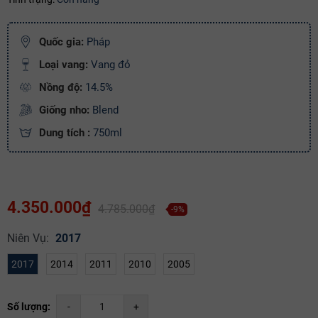
Ngày hết hạn:
Quốc gia:
Pháp
Điều kiện:
Loại vang:
Vang đỏ
Copy mã và nhập mã ở trang
THANH TOÁN
bạn nhé!
Nồng độ:
14.5%
Giống nho:
Blend
Dung tích :
750ml
4.350.000₫
4.785.000₫
-9%
Niên Vụ:
2017
2017
2014
2011
2010
2005
Số lượng:
-
+