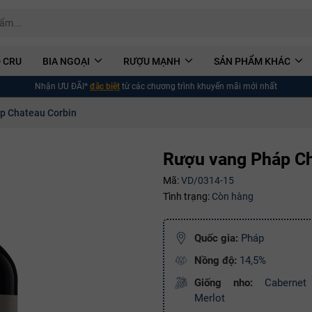
 CRU
BIA NGOẠI
RƯỢU MẠNH
SẢN PHẨM KHÁC
Nhận ƯU ĐÃI*
đặc biệt
từ các chương trình khuyến mãi mới nhất
p Chateau Corbin
Rượu vang Pháp Ch
Mã:
VD/0314-15
Tình trạng:
Còn hàng
Quốc gia:
Pháp
Nồng độ:
14,5%
Giống nho:
Cabernet 
Merlot