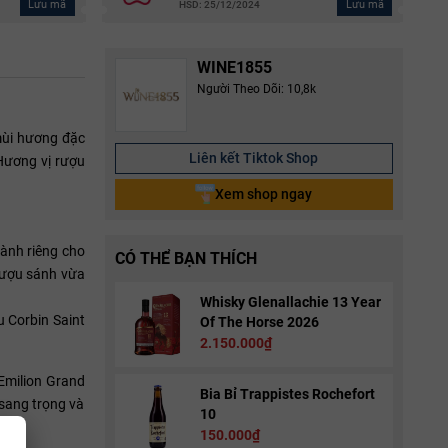
Lưu mã
Lưu mã
HSD: 25/12/2024
WINE1855
Người Theo Dõi: 10,8k
mùi hương đặc
Liên kết Tiktok Shop
 Hương vị rượu
Xem shop ngay
ành riêng cho
CÓ THỂ BẠN THÍCH
rượu sánh vừa
Whisky Glenallachie 13 Year
 Corbin Saint
Of The Horse 2026
2.150.000₫
 Emilion Grand
Bia Bỉ Trappistes Rochefort
 sang trọng và
10
150.000₫