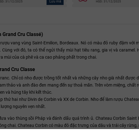
Lưu mã
SD: 31/12/2025
HSD: 31/12/2025
n Grand Cru Classé)
ượu vang vùng Saint-Emilion, Bordeaux. Nó có màu đỏ ruby đậm với 
 Cùng với đó, ta có thể ngửi thấy mùi hạt tiêu rang, gia vị và caramel.
ra mùi của cà phê và ca cao phảng phất trong chai.
rand Cru Classe
anc. Chỉ có nho được trồng tốt nhất và những cây nho già nhất được d
 cam thảo và anh đào đen mang đến sự thoả mãn. Trên vòm miệng, chất 
n và húng tây khi kết thúc.
 thứ hai như Divin de Corbin và XX de Corbin. Nho để làm rượu Chateau
 lượng nguyên vẹn nhất.
đưa vào thùng sồi Pháp và đánh dấu quá trình ủ. Chateau Corbin Saint
đóng chai. Chateau Corbin có màu đỏ đặc trưng của dâu và trái cây rừng,