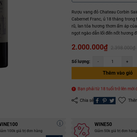
Rượu vang đỏ Chateau Corbin Sain
Cabernet Franc, ủ 18 tháng trong
Mã giảm giá:
rũ, lan tỏa hương thơm ấm áp của
ngọt ngào dẫn lối đến nốt hương đ
Ngày hết hạn:
2.000.000₫
Điều kiện:
2.398.000₫
Copy mã và nhập mã ở trang
THANH TOÁN
bạn nhé!
Số lượng:
-
+
Thêm vào giỏ
Bạn phải từ 18 tuổi trở lên mớ
Chia sẻ
Thêm
WINE100
WINE50
iảm 100k giá trị đơn hàng
Giảm 50k giá trị đơn hàn