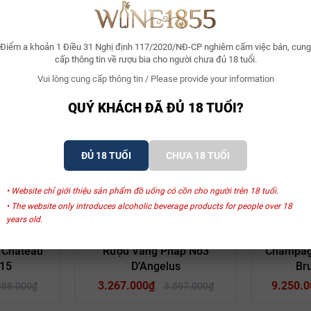
 Kỹ thuật sử dụng thùng sồi mới một cách hợp lý – chỉ 1 nửa – khiến 
 bị lạm dụng quá nhiều trong những thứ rượu vang hiện đại bóng bẩy n
Điểm a khoản 1 Điều 31 Nghị định 117/2020/NĐ-CP nghiêm cấm việc bán, cung
cấp thông tin về rượu bia cho người chưa đủ 18 tuổi.
Vui lòng cung cấp thông tin / Please provide your information
Xem thêm
QUÝ KHÁCH ĐÃ ĐỦ 18 TUỔI?
ĐỦ 18 TUỔI
CHƯA 18 TUỔI
SẢN PHẨM LIÊN QUAN
• Website chỉ giới thiệu sản phẩm đồ uống có cồn cho người trên 18 tuổi.
• The website only introduces alcoholic beverage products for people over 18
years old.
- 31%
- 9%
zac
Château Angelus
Champag
 Château
Rượu Vang Pháp No3
Champagn
15
D’Angelus
Br
3.267.000₫
9.250.0
388.000₫
3.597.000₫