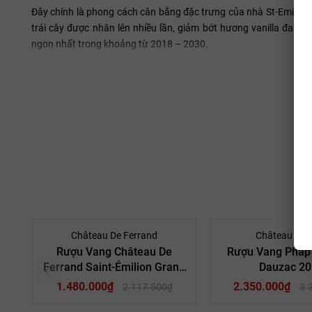
Đây chính là phong cách cân bằng đặc trưng của nhà St-Emilion.
trái cây được nhân lên nhiều lần, giảm bớt hương vanilla đang
ngon nhất trong khoảng từ 2018 – 2030.
- 30%
Château De Ferrand
Château Dau
Rượu Vang Château De
Rượu Vang Pháp
Ferrand Saint-Émilion Grand
Dauzac 20
Cru 2018
1.480.000₫
2.350.000₫
2.117.500₫
3.