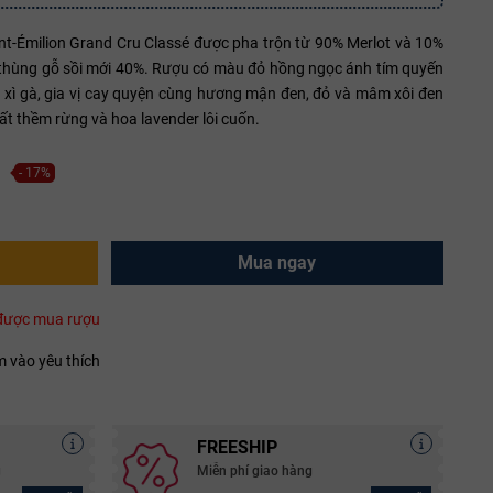
t-Émilion Grand Cru Classé được pha trộn từ 90% Merlot và 10%
 thùng gỗ sồi mới 40%. Rượu có màu đỏ hồng ngọc ánh tím quyến
 xì gà, gia vị cay quyện cùng hương mận đen, đỏ và mâm xôi đen
ất thềm rừng và hoa lavender lôi cuốn.
- 17%
Mua ngay
i được mua rượu
 vào yêu thích
FREESHIP
g
Miễn phí giao hàng