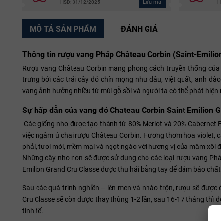
Lưu mã
HSD: 31/12/2025
H
MÔ TẢ SẢN PHẨM
ĐÁNH GIÁ
Thông tin rượu vang Pháp Château Corbin (Saint-Emilio
Rượu vang Château Corbin mang phong cách truyền thống của r
trưng bởi các trái cây đỏ chín mọng như dâu, việt quất, anh đào.
vang ảnh hưởng nhiều từ mùi gỗ sồi và người ta có thể phát hiện 
Sự hấp dẫn của vang đỏ Chateau Corbin Saint Emilion G
Các giống nho được tạo thành từ 80% Merlot và 20% Cabernet Fr
việc ngâm ủ chai rượu Château Corbin. Hương thơm hoa violet,
phải, tươi mới, mềm mại và ngọt ngào với hương vị của mâm xôi đe
Những cây nho non sẽ được sử dụng cho các loại rượu vang Pháp
Emilion Grand Cru Classe được thu hái bằng tay để đảm bảo chất
Sau các quá trình nghiền – lên men và nhào trộn, rượu sẽ được 
Cru Classe sẽ còn được thay thùng 1-2 lần, sau 16-17 tháng thì 
tinh tế.