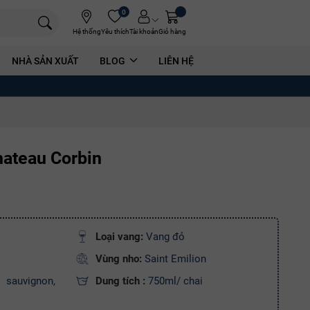
0
Hệ thống
Yêu thích
Tài khoản
Giỏ hàng
NHÀ SẢN XUẤT
BLOG
LIÊN HỆ
ateau Corbin
Loại vang:
Vang đỏ
Vùng nho:
Saint Emilion
sauvignon,
Dung tích :
750ml/ chai