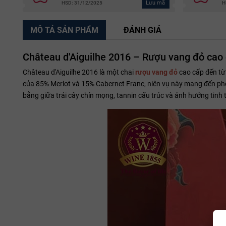
Lưu mã
HSD: 31/12/2025
H
MÔ TẢ SẢN PHẨM
ĐÁNH GIÁ
Château d'Aiguilhe 2016 – Rượu vang đỏ cao 
Château d'Aiguilhe 2016 là một chai
rượu vang đỏ
cao cấp đến từ 
của 85% Merlot và 15% Cabernet Franc, niên vụ này mang đến pho
bằng giữa trái cây chín mọng, tannin cấu trúc và ảnh hưởng tinh t