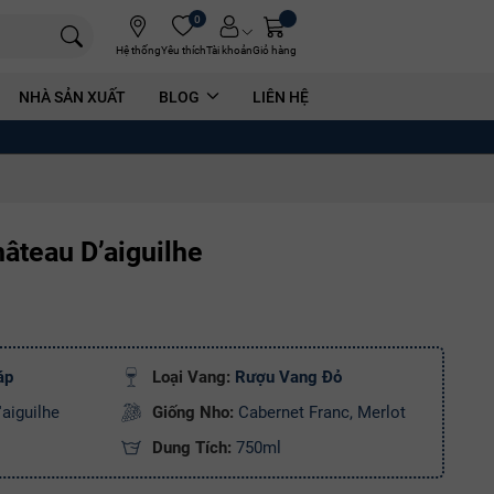
0
Hệ thống
Yêu thích
Tài khoản
Giỏ hàng
NHÀ SẢN XUẤT
BLOG
LIÊN HỆ
âteau D’aiguilhe
áp
Loại Vang:
Rượu Vang Đỏ
aiguilhe
Giống Nho:
Cabernet Franc, Merlot
Dung Tích:
750ml