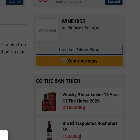
Lưu mã
Lưu mã
HSD: 25/12/2024
WINE1855
Người Theo Dõi: 10,8k
i sự pha trộn
Liên kết Tiktok Shop
ật bởi sự cân
Xem shop ngay
CÓ THỂ BẠN THÍCH
Whisky Glenallachie 13 Year
Of The Horse 2026
2.150.000₫
Bia Bỉ Trappistes Rochefort
10
150.000₫