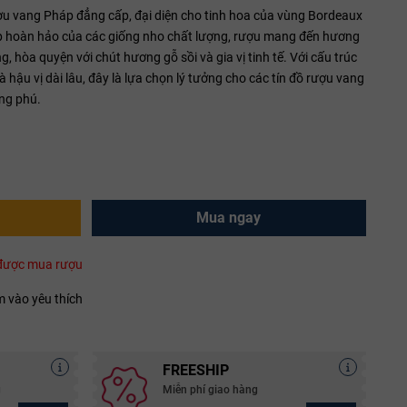
ợu vang Pháp đẳng cấp, đại diện cho tinh hoa của vùng Bordeaux
ợp hoàn hảo của các giống nho chất lượng, rượu mang đến hương
, hòa quyện với chút hương gỗ sồi và gia vị tinh tế. Với cấu trúc
 hậu vị dài lâu, đây là lựa chọn lý tưởng cho các tín đồ rượu vang
ng phú.
Mua ngay
i được mua rượu
 vào yêu thích
FREESHIP
g
Miễn phí giao hàng