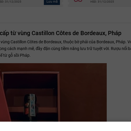
Lưu mã
SD: 31/12/2025
HSD: 31/12/2025
cấp từ vùng Castillon Côtes de Bordeaux, Pháp
vùng Castillon Côtes de Bordeaux, thuộc bờ phải của Bordeaux, Pháp. Vớ
ng cách mạnh mẽ, đầy đặn cùng tiềm năng lưu trữ tuyệt vời. Rượu nổi b
ế từ gỗ sồi Pháp.