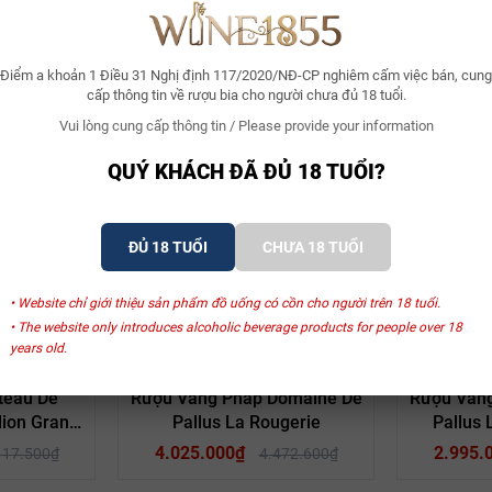
Điểm a khoản 1 Điều 31 Nghị định 117/2020/NĐ-CP nghiêm cấm việc bán, cung
cấp thông tin về rượu bia cho người chưa đủ 18 tuổi.
Vui lòng cung cấp thông tin / Please provide your information
Xem thêm
QUÝ KHÁCH ĐÃ ĐỦ 18 TUỔI?
ĐỦ 18 TUỔI
CHƯA 18 TUỔI
SẢN PHẨM LIÊN QUAN
• Website chỉ giới thiệu sản phẩm đồ uống có cồn cho người trên 18 tuổi.
• The website only introduces alcoholic beverage products for people over 18
years old.
- 30%
- 10%
rrand
Domaine De Pallus
Doma
teau De
Rượu Vang Pháp Domaine De
Rượu Van
lion Grand
Pallus La Rougerie
Pallus 
D’aiguilhe
8
4.025.000₫
2.995.
117.500₫
4.472.600₫