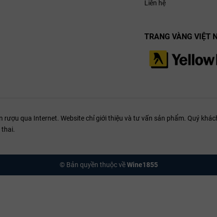
Liên hệ
mọng, gia vị nhẹ và nốt khoáng
màu đỏ 
TRANG VÀNG VIỆT 
trái
phức hợp, sâu sắc và biểu
đỏ ch
cảm terroir đặc trưng của Chinon
cao cấp.
ượu qua Internet. Website chỉ giới thiệu và tư vấn sản phẩm. Quý khách
thai.
© Bản quyền thuộc về
Wine1855