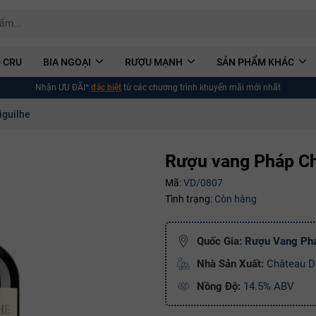
 CRU
BIA NGOẠI
RƯỢU MẠNH
SẢN PHẨM KHÁC
Nhận ƯU ĐÃI*
đặc biệt
từ các chương trình khuyến mãi mới nhất
iguilhe
Rượu vang Pháp Ch
Mã:
VD/0807
Tình trạng:
Còn hàng
Quốc Gia:
Rượu Vang Ph
Nhà Sản Xuất:
Château D'
Nồng Độ:
14.5% ABV