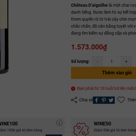
Château D’aiguilhe
là một chai rư
danh tiếng. Được làm từ sự kết h
thơm quyến rũ từ trái cây chín mọng
Mã giảm giá:
chắc chắn, độ cân bằng tuyệt vời và
đang tìm kiếm sự đẳng cấp và pho
Ngày hết hạn:
1.573.000₫
Điều kiện:
Copy mã và nhập mã ở trang
THANH TOÁN
bạn nhé!
Số lượng:
-
+
Thêm vào giỏ
Bạn phải từ 18 tuổi trở lên mớ
Chia sẻ
Thêm
WINE100
WINE50
iảm 100k giá trị đơn hàng
Giảm 50k giá trị đơn hàn