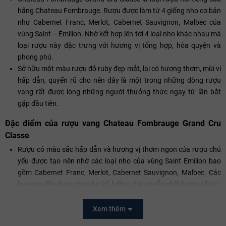
hãng Chateau Fombrauge. Rượu được làm từ 4 giống nho cơ bản
như Cabernet Franc, Merlot, Cabernet Sauvignon, Malbec của
vùng Saint – Émilion. Nhờ kết hợp lên tới 4 loại nho khác nhau mà
loại rượu này đặc trưng với hương vị tổng hợp, hòa quyện và
phong phú.
Sở hữu một màu rượu đỏ ruby đẹp mắt, lại có hương thơm, mùi vị
hấp dẫn, quyến rũ cho nên đây là một trong những dòng rượu
vang rất được lòng những người thưởng thức ngay từ lần bắt
gặp đầu tiên.
Đặc điểm của rượu vang Chateau Fombrauge Grand Cru
Classe
Rượu có màu sắc hấp dẫn và hương vị thơm ngon của rượu chủ
yếu được tạo nên nhờ các loại nho của vùng Saint Emilion bao
gồm Cabernet Franc, Merlot, Cabernet Sauvignon, Malbec. Các
loại nho đều được chọn lọc kỹ lưỡng, đạt chuẩn chất lượng tối ưu,
độ chín mọng vừa phải cùng tỉ lệ phần trăm chính xác.
Hương vị của rượu mang đến nét đẹp tươi mới, thanh lịch, dịu
Xem thêm
dàng, phù hợp với sở thích thưởng rượu của những vị khách