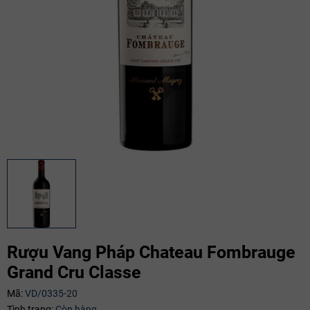
Rượu Vang Pháp Chateau Fombrauge
Grand Cru Classe
Mã giảm giá:
Mã:
VD/0335-20
Tình trạng:
Còn hàng
Ngày hết hạn: