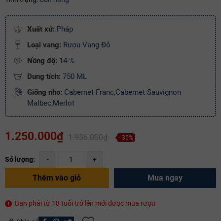
Điều kiện:
Xuất xứ:
Pháp
Copy mã và nhập mã ở trang
THANH TOÁN
bạn nhé!
Loại vang:
Rượu Vang Đỏ
Nồng độ:
14 %
Dung tích:
750 ML
Giống nho:
Cabernet Franc,Cabernet Sauvignon
Malbec,Merlot
1.250.000₫
1.936.000₫
- 35%
Số lượng:
-
+
Thêm vào giỏ
Mua ngay
Bạn phải từ 18 tuổi trở lên mới được mua rượu