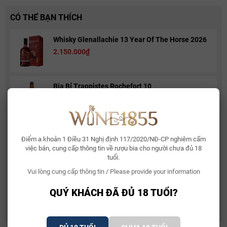
thượng lưu. Đó là mùi hương được toát lên bởi hương thơm của
nhiều trái cây vùng nhiệt đới khác nhau, của cam, quýt, anh đào,
CÓ THỂ BẠN THÍCH
mâm xôi…Lượng tannin vừa phải với nồng độ 14% cũng góp phần
làm nên sức mạnh của rượu.
Whisky Glenallachie 13 Year Of The Horse 2026
2.150.000₫
Bia Bỉ Trappistes Rochefort 10
150.000₫
Rượu Vang Sủi Gemma Di Luna Moscato Vino
Điểm a khoản 1 Điều 31 Nghị định 117/2020/NĐ-CP nghiêm cấm
Spumante
việc bán, cung cấp thông tin về rượu bia cho người chưa đủ 18
480.000₫
581.000₫
tuổi.
Vui lòng cung cấp thông tin / Please provide your information
Rượu Vang Ý Terre Di Mario 17%
QUÝ KHÁCH ĐÃ ĐỦ 18 TUỔI?
490.000₫
632.500₫