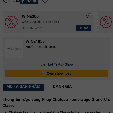
Chia sẻ
WINE200
Giảm 200k giá trị đơn hàng
Lưu mã
HSD: 31/12/2025
WINE1855
Người Theo Dõi: 10,8k
Liên kết Tiktok Shop
Xem shop ngay
MÔ TẢ SẢN PHẨM
ĐÁNH GIÁ
Thông tin rượu vang Pháp Chateau Fombrauge Grand Cru
Classe
Chateau Fombrauge Grand Cru Classe là loại rượu nổi tiếng của