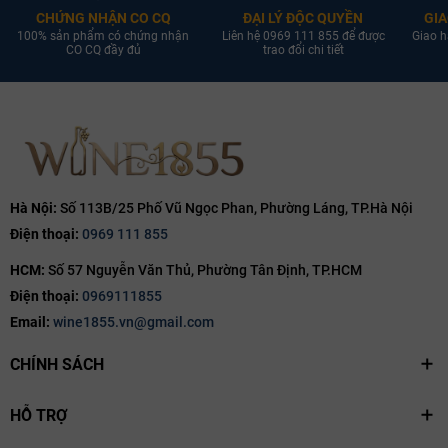
CHỨNG NHẬN CO CQ
ĐẠI LÝ ĐỘC QUYỀN
GIA
100% sản phẩm có chứng nhận
Liên hệ 0969 111 855 để được
Giao h
CO CQ đầy đủ
trao đổi chi tiết
Hà Nội:
Số 113B/25 Phố Vũ Ngọc Phan, Phường Láng, TP.Hà Nội
Điện thoại:
0969 111 855
HCM:
Số 57 Nguyễn Văn Thủ, Phường Tân Định, TP.HCM
Điện thoại:
0969111855
Email:
wine1855.vn@gmail.com
CHÍNH SÁCH
HỖ TRỢ