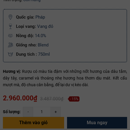
Ngày hết hạn:
Điều kiện:
Quốc gia:
Pháp
Loại vang:
Vang đỏ
Copy mã và nhập mã ở trang
THANH TOÁN
bạn nhé!
Nồng độ:
14.0%
Giống nho:
Blend
Dung tích :
750ml
Hương vị:
Rượu có màu tía đậm với những nốt hương của dâu tằm,
dây tây, caramel và thoáng nhẹ hương hoa thơm dịu mát. Kết cấu
mượt mà, độ chua cân bằng, để lại dư vị kéo dài.
2.960.000₫
3.487.000₫
- 15%
Số lượng:
-
+
Thêm vào giỏ
Mua ngay