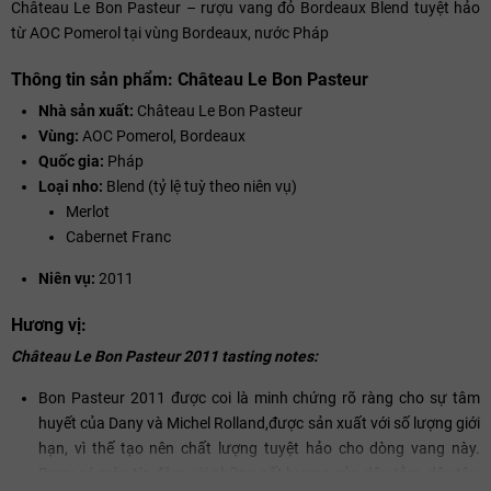
Château Le Bon Pasteur – rượu vang đỏ Bordeaux Blend tuyệt hảo
từ AOC Pomerol tại vùng Bordeaux, nước Pháp
Thông tin sản phẩm: Château Le Bon Pasteur
Nhà sản xuất:
Château Le Bon Pasteur
Vùng:
AOC Pomerol, Bordeaux
Quốc gia:
Pháp
Loại nho:
Blend (tỷ lệ tuỳ theo niên vụ)
Merlot
Cabernet Franc
Niên vụ:
2011
Hương vị:
Château Le Bon Pasteur 2011 tasting notes:
Bon Pasteur 2011 được coi là minh chứng rõ ràng cho sự tâm
huyết của Dany và Michel Rolland,được sản xuất với số lượng giới
hạn, vì thế tạo nên chất lượng tuyệt hảo cho dòng vang này.
Rượu có màu tía đậm với những nốt hương của dâu tằm, dây tây,