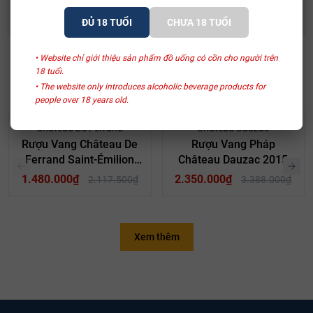
ĐỦ 18 TUỔI
CHƯA 18 TUỔI
• Website chỉ giới thiệu sản phẩm đồ uống có cồn cho người trên
18 tuổi.
SẢN PHẨM LIÊN QUAN
• The website only introduces alcoholic beverage products for
people over 18 years old.
- 30%
- 31%
Château De Ferrand
Château Dauzac
Rượu Vang Château De
Rượu Vang Pháp
Ferrand Saint-Émilion
Château Dauzac 2015
Grand Cru 2018
1.480.000₫
2.350.000₫
2.117.500₫
3.388.000₫
Xem thêm