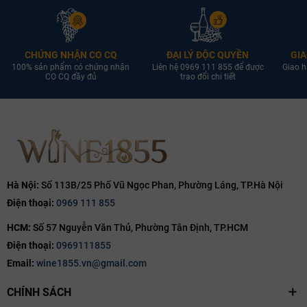
CHỨNG NHẬN CO CQ
ĐẠI LÝ ĐỘC QUYỀN
GIA
100% sản phẩm có chứng nhận
Liên hệ 0969 111 855 để được
Giao h
CO CQ đầy đủ
trao đổi chi tiết
Hà Nội:
Số 113B/25 Phố Vũ Ngọc Phan, Phường Láng, TP.Hà Nội
Điện thoại:
0969 111 855
HCM:
Số 57 Nguyễn Văn Thủ, Phường Tân Định, TP.HCM
Điện thoại:
0969111855
Email:
wine1855.vn@gmail.com
CHÍNH SÁCH