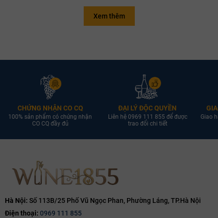
Xem thêm
CHỨNG NHẬN CO CQ
ĐẠI LÝ ĐỘC QUYỀN
GIA
100% sản phẩm có chứng nhận
Liên hệ 0969 111 855 để được
Giao h
CO CQ đầy đủ
trao đổi chi tiết
Hà Nội:
Số 113B/25 Phố Vũ Ngọc Phan, Phường Láng, TP.Hà Nội
Điện thoại:
0969 111 855