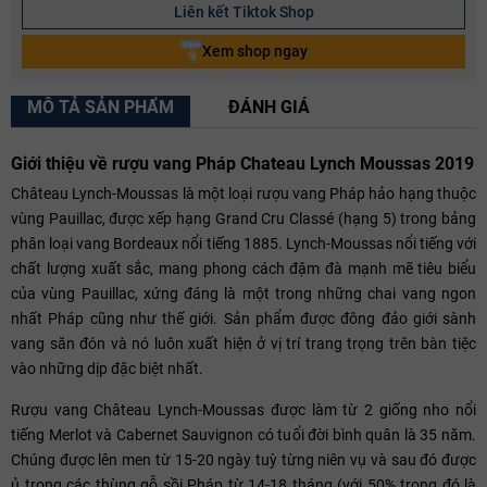
Liên kết Tiktok Shop
Xem shop ngay
MÔ TẢ SẢN PHẨM
ĐÁNH GIÁ
Giới thiệu về rượu vang Pháp Chateau Lynch Moussas 2019
Château Lynch-Moussas là một loại rượu vang Pháp hảo hạng thuộc
vùng Pauillac, được xếp hạng Grand Cru Classé (hạng 5) trong bảng
phân loại vang Bordeaux nổi tiếng 1885. Lynch-Moussas nổi tiếng với
chất lượng xuất sắc, mang phong cách đậm đà mạnh mẽ tiêu biểu
của vùng Pauillac, xứng đáng là một trong những chai vang ngon
nhất Pháp cũng như thế giới. Sản phẩm được đông đảo giới sành
vang săn đón và nó luôn xuất hiện ở vị trí trang trọng trên bàn tiệc
vào những dịp đặc biệt nhất.
Rượu vang Château Lynch-Moussas được làm từ 2 giống nho nổi
tiếng Merlot và Cabernet Sauvignon có tuổi đời bình quân là 35 năm.
Chúng được lên men từ 15-20 ngày tuỳ từng niên vụ và sau đó được
ủ trong các thùng gỗ sồi Pháp từ 14-18 tháng (với 50% trong đó là