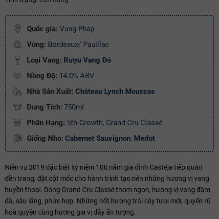
Ngày hết hạn:
Quốc gia:
Vang Pháp
Điều kiện:
Vùng:
Bordeaux/ Pauillac
Copy mã và nhập mã ở trang
THANH TOÁN
bạn nhé!
Loại Vang:
Rượu Vang Đỏ
Nồng Độ:
14.0% ABV
Nhà Sản Xuất:
Château Lynch Moussas
Dung Tích:
750ml
Phân Hạng:
5th Growth, Grand Cru Classé
Giống Nho:
Cabernet Sauvignon
,
Merlot
Niên vụ 2019 đặc biệt kỷ niệm 100 năm gia đình Castéja tiếp quản
đền trang, đặt cột mốc cho hành trình tạo nên những hương vị vang
huyền thoại. Dòng Grand Cru Classé thơm ngon, hương vị vang đậm
đà, sâu lắng, phức hợp. Những nốt hương trái cây tươi mới, quyến rũ
hoà quyện cùng hương gia vị đầy ấn tượng.