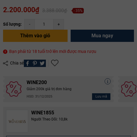
2.200.000₫
3.388.000₫
- 35%
Số lượng:
-
+
Thêm vào giỏ
Mua ngay
Bạn phải từ 18 tuổi trở lên mới được mua rượu
Chia sẻ
WINE200
Giảm 200k giá trị đơn hàng
Lưu mã
HSD: 31/12/2025
WINE1855
Người Theo Dõi: 10,8k