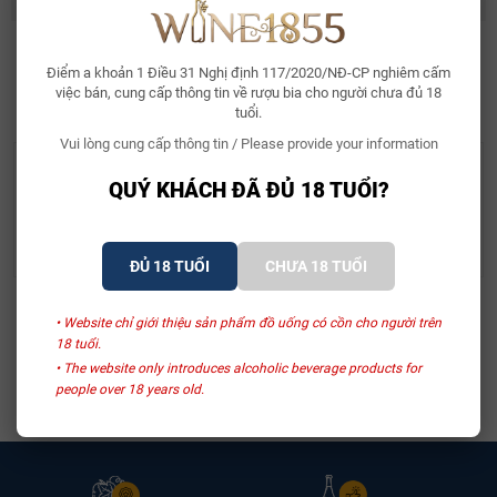
Điểm a khoản 1 Điều 31 Nghị định 117/2020/NĐ-CP nghiêm cấm
SẢN PHẨM LIÊN QUAN
việc bán, cung cấp thông tin về rượu bia cho người chưa đủ 18
tuổi.
Vui lòng cung cấp thông tin / Please provide your information
- 30%
- 31%
Château De Ferrand
Château Dauzac
QUÝ KHÁCH ĐÃ ĐỦ 18 TUỔI?
Rượu Vang Château De
Rượu Vang Pháp
Ferrand Saint-Émilion
Château Dauzac 2015
Grand Cru 2018
1.480.000₫
2.350.000₫
2.117.500₫
3.388.000₫
ĐỦ 18 TUỔI
CHƯA 18 TUỔI
• Website chỉ giới thiệu sản phẩm đồ uống có cồn cho người trên
Xem thêm
18 tuổi.
• The website only introduces alcoholic beverage products for
people over 18 years old.