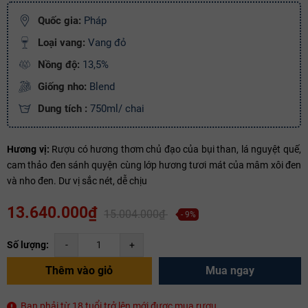
Copy mã và nhập mã ở trang
THANH TOÁN
bạn nhé!
Quốc gia:
Pháp
Loại vang:
Vang đỏ
Nồng độ:
13,5%
Giống nho:
Blend
Dung tích :
750ml/ chai
Hương vị:
Rượu có hương thơm chủ đạo của bụi than, lá nguyệt quế,
cam thảo đen sánh quyện cùng lớp hương tươi mát của mâm xôi đen
và nho đen. Dư vị sắc nét, dễ chịu
13.640.000₫
15.004.000₫
- 9%
Số lượng:
-
+
Thêm vào giỏ
Mua ngay
Bạn phải từ 18 tuổi trở lên mới được mua rượu