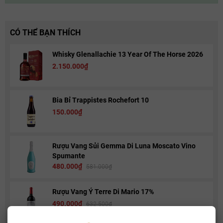
CÓ THỂ BẠN THÍCH
Whisky Glenallachie 13 Year Of The Horse 2026
2.150.000₫
Bia Bỉ Trappistes Rochefort 10
150.000₫
Rượu Vang Sủi Gemma Di Luna Moscato Vino
Spumante
480.000₫
581.000₫
Rượu Vang Ý Terre Di Mario 17%
490.000₫
632.500₫