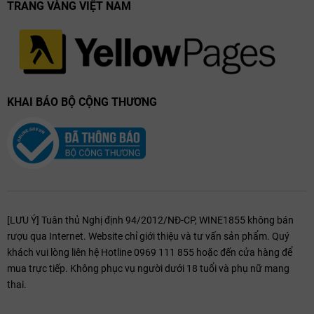
TRANG VÀNG VIỆT NAM
KHAI BÁO BỘ CỘNG THƯƠNG
Thưởng Thức & Kết Hợp Món Ăn Với Domaine
Michel Noellat Chambolle-Musigny
Rượu vang Domaine Michel Noëllat Chambolle-Musigny nên được
phục vụ ở nhiệt độ 16-18°C. Đây là một số món ăn lý tưởng để kết hợp
[LƯU Ý] Tuân thủ Nghị định 94/2012/NĐ-CP, WINE1855 không bán
với rượu:
rượu qua Internet. Website chỉ giới thiệu và tư vấn sản phẩm. Quý
Thịt đỏ: Các món như bò nướng, thịt cừu nướng, hoặc thịt ngỗng
khách vui lòng liên hệ Hotline 0969 111 855 hoặc đến cửa hàng để
sẽ làm nổi bật sự đậm đà và sự tinh tế trong rượu.
mua trực tiếp. Không phục vụ người dưới 18 tuổi và phụ nữ mang
Phô mai: Các loại phô mai như Comté, Brie hoặc Epoisses sẽ là sự
thai.
kết hợp tuyệt vời với rượu vang này.