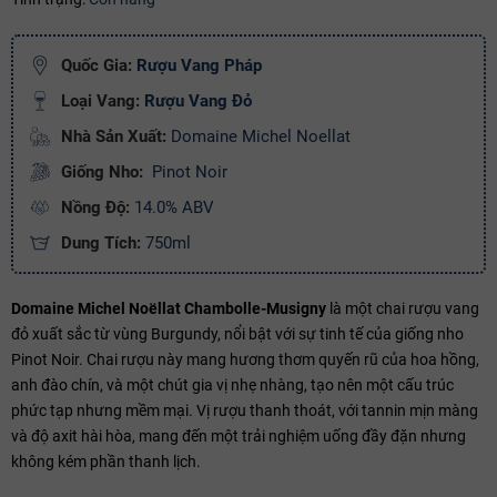
Ngày hết hạn:
Quốc Gia:
Rượu Vang Pháp
Điều kiện:
Loại Vang:
Rượu Vang Đỏ
Copy mã và nhập mã ở trang
THANH TOÁN
bạn nhé!
Nhà Sản Xuất:
Domaine Michel Noellat
Giống Nho:
Pinot Noir
Nồng Độ:
14.0% ABV
Dung Tích:
750ml
Domaine Michel Noëllat Chambolle-Musigny
là một chai rượu vang
đỏ xuất sắc từ vùng Burgundy, nổi bật với sự tinh tế của giống nho
Pinot Noir. Chai rượu này mang hương thơm quyến rũ của hoa hồng,
anh đào chín, và một chút gia vị nhẹ nhàng, tạo nên một cấu trúc
phức tạp nhưng mềm mại. Vị rượu thanh thoát, với tannin mịn màng
và độ axit hài hòa, mang đến một trải nghiệm uống đầy đặn nhưng
không kém phần thanh lịch.