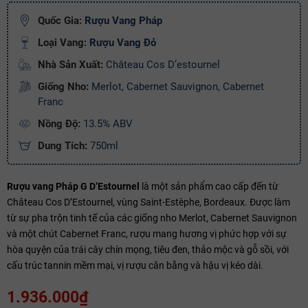
Ngày hết hạn:
Quốc Gia:
Rượu Vang Pháp
Loại Vang:
Rượu Vang Đỏ
Điều kiện:
Nhà Sản Xuất:
Château Cos D’estournel
Copy mã và nhập mã ở trang
THANH TOÁN
bạn nhé!
Giống Nho:
Merlot, Cabernet Sauvignon, Cabernet
Franc
Nồng Độ:
13.5% ABV
Dung Tích:
750ml
Rượu vang Pháp G D’Estournel
là một sản phẩm cao cấp đến từ
Château Cos D’Estournel, vùng Saint-Estèphe, Bordeaux. Được làm
từ sự pha trộn tinh tế của các giống nho Merlot, Cabernet Sauvignon
và một chút Cabernet Franc, rượu mang hương vị phức hợp với sự
hòa quyện của trái cây chín mọng, tiêu đen, thảo mộc và gỗ sồi, với
cấu trúc tannin mềm mại, vị rượu cân bằng và hậu vị kéo dài.
1.936.000₫