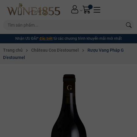
Nhận ƯU ĐÃI*
đặc biệt
từ các chương trình khuyến mãi mới nhất
Trang chủ
Château Cos D’estournel
Rượu Vang Pháp G
D’estournel