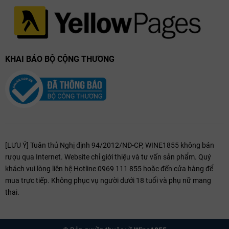
KHAI BÁO BỘ CỘNG THƯƠNG
G d’Estournel là một chai rượu vang đỏ xuất sắc với hương vị phức
hợp, tinh tế và cân bằng tuyệt vời. Được sản xuất từ những giống nho
[LƯU Ý] Tuân thủ Nghị định 94/2012/NĐ-CP, WINE1855 không bán
cao cấp và quy trình sản xuất tỉ mỉ, rượu mang đến một trải nghiệm
rượu qua Internet. Website chỉ giới thiệu và tư vấn sản phẩm. Quý
tuyệt vời cho những người yêu thích
rượu vang Pháp
. Với chất lượng
khách vui lòng liên hệ Hotline 0969 111 855 hoặc đến cửa hàng để
vượt trội và tiềm năng lưu trữ, G d’Estournel là sự lựa chọn lý tưởng
mua trực tiếp. Không phục vụ người dưới 18 tuổi và phụ nữ mang
cho những ai muốn sở hữu một chai rượu vang đặc biệt trong bộ sưu
thai.
tập của mình.