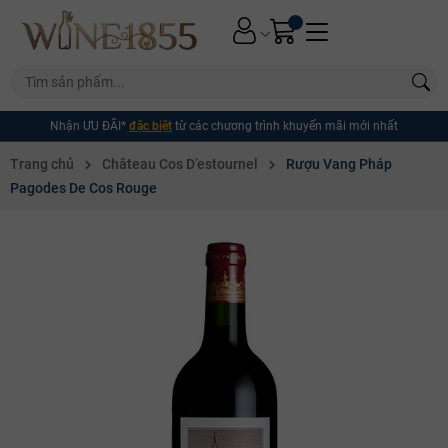
Nhận ƯU ĐÃI*
đặc biệt
từ các chương trình khuyến mãi mới nhất
Trang chủ
Château Cos D’estournel
Rượu Vang Pháp
Pagodes De Cos Rouge