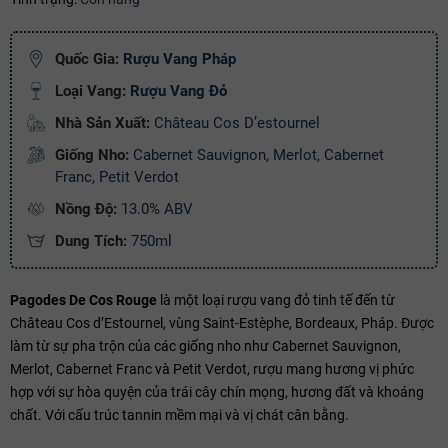
Ngày hết hạn:
Quốc Gia:
Rượu Vang Pháp
Điều kiện:
Loại Vang:
Rượu Vang Đỏ
Copy mã và nhập mã ở trang
THANH TOÁN
bạn nhé!
Nhà Sản Xuất:
Château Cos D’estournel
Giống Nho:
Cabernet Sauvignon, Merlot, Cabernet
Franc, Petit Verdot
Nồng Độ:
13.0% ABV
Dung Tích:
750ml
Pagodes De Cos Rouge
là một loại rượu vang đỏ tinh tế đến từ
Château Cos d’Estournel, vùng Saint-Estèphe, Bordeaux, Pháp. Được
làm từ sự pha trộn của các giống nho như Cabernet Sauvignon,
Merlot, Cabernet Franc và Petit Verdot, rượu mang hương vị phức
hợp với sự hòa quyện của trái cây chín mọng, hương đất và khoáng
chất. Với cấu trúc tannin mềm mại và vị chát cân bằng.