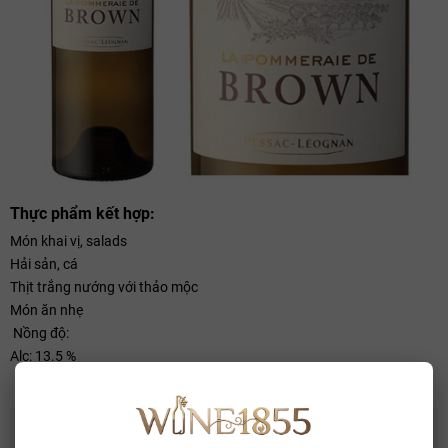
Thực phẩm kết hợp:
Món khai vị, salads
Hải sản, cá
Thịt trắng nướng với thảo mộc
Món ăn nhẹ
Nồng độ:
Alc: 13.5 %
CÓ THỂ BẠN THÍCH