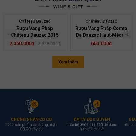
- 31%
Château Dauzac
Château Dauzac
Rượu Vang Pháp
Rượu Vang Pháp Comte
Château Dauzac 2015
De Dauzac Haut-Médoc
2.350.000₫
660.000₫
3.388.000₫
Xem thêm
CHỨNG NHẬN CO CQ
ĐẠI LÝ ĐỘC QUYỀN
GIA
100% sản phẩm có chứng nhận
Liên hệ 0969 111 855 để được
Giao h
CO CQ đầy đủ
trao đổi chi tiết