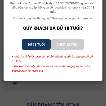
Điểm a khoản 1 Điều 31 Nghị định 117/2020/NĐ-CP nghiêm cấm
Whisky Glenallachie 13 Year Of The Horse 2026
việc bán, cung cấp thông tin về rượu bia cho người chưa đủ 18
tuổi.
2.150.000₫
Vui lòng cung cấp thông tin / Please provide your information
QUÝ KHÁCH ĐÃ ĐỦ 18 TUỔI?
Bia Bỉ Trappistes Rochefort 10
150.000₫
ĐỦ 18 TUỔI
CHƯA 18 TUỔI
Rượu Vang Sủi Gemma Di Luna Moscato Vino
Spumante
• Website chỉ giới thiệu sản phẩm đồ uống có cồn cho người trên
480.000₫
581.000₫
18 tuổi.
• The website only introduces alcoholic beverage products for
people over 18 years old.
Rượu Vang Ý Terre Di Mario 17%
490.000₫
632.500₫
SẢN PHẨM LIÊN QUAN