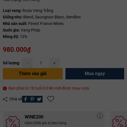
Mã giảm giá:
Loại vang:
Rượu Vang Trắng
Ngày hết hạn:
Giống nho:
Blend, Sauvignon Blanc, Semillon
Nhà sản xuất:
Finest France Wines
Điều kiện:
Quốc gia:
Vang Pháp
Nồng độ
: 13%
Copy mã và nhập mã ở trang
THANH TOÁN
bạn nhé!
980.000₫
Số lượng:
-
+
Thêm vào giỏ
Mua ngay
Bạn phải từ 18 tuổi trở lên mới được mua rượu
Chia sẻ
WINE200
Giảm 200k giá trị đơn hàng