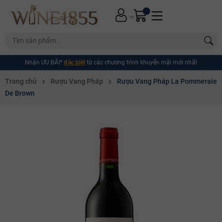
Nhận ƯU ĐÃI*
đặc biệt
từ các chương trình khuyến mãi mới nhất
Trang chủ
Rượu Vang Pháp
Rượu Vang Pháp La Pommeraie
De Brown