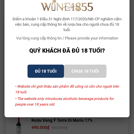
Alc: 14.0%
Điểm a khoản 1 Điều 31 Nghị định 117/2020/NĐ-CP nghiêm cấm
CÓ THỂ BẠN THÍCH
việc bán, cung cấp thông tin về rượu bia cho người chưa đủ 18
tuổi.
Whisky Glenallachie 13 Year Of The Horse 2026
Vui lòng cung cấp thông tin / Please provide your information
2.150.000₫
QUÝ KHÁCH ĐÃ ĐỦ 18 TUỔI?
Bia Bỉ Trappistes Rochefort 10
ĐỦ 18 TUỔI
CHƯA 18 TUỔI
150.000₫
• Website chỉ giới thiệu sản phẩm đồ uống có cồn cho người trên
18 tuổi.
Rượu Vang Sủi Gemma Di Luna Moscato Vino
Spumante
• The website only introduces alcoholic beverage products for
people over 18 years old.
480.000₫
581.000₫
Rượu Vang Ý Terre Di Mario 17%
490.000₫
632.500₫