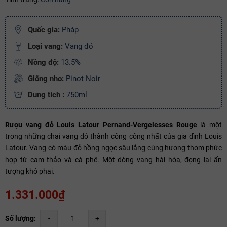
Mã giảm giá:
Quốc gia:
Pháp
Ngày hết hạn:
Loại vang:
Vang đỏ
Điều kiện:
Nồng độ:
13.5%
Giống nho:
Pinot Noir
Copy mã và nhập mã ở trang
THANH TOÁN
bạn nhé!
Dung tích :
750ml
Rượu vang đỏ Louis Latour Pernand-Vergelesses Rouge
là một
trong những chai vang đỏ thành công công nhất của gia đình Louis
Latour. Vang có màu đỏ hồng ngọc sâu lắng cùng hương thơm phức
hợp từ cam thảo và cà phê. Một dòng vang hài hòa, đọng lại ấn
tượng khó phai.
1.331.000₫
Số lượng:
-
+