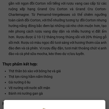
gần với ngọn đồi Corton nổi tiếng với rượu vang cao cấp từ các
ruộng xếp hạng Grand Cru Corton và Grand Cru Corton-
Charlemagne. Từ Pernarnd-Vergelesses có thể chiêm ngưỡng
toàn cảnh đồi Corton, với thổ nhưỡng tương tự đồi Corton nhưng
hướng nắng đông bắc đem lại những cái nho chín muộn hơn, tạo
nên phong cách rượu vang dày dặn và nhiều hương vị đất ẩm
hơn. Rượu được ủ 10-12 tháng trong thùng sồi với 20% thùng gỗ
sồi mới. Rượu có màu ngọc đỏ tươi sáng với hương thơm của anh
đào đen và cà phên. Vị rượu đầy đặn, tươi mát thoảng chút vị anh
đào và cà phê sữa mocha, kéo theo dư vị lưu luyến.
Thực phẩm kết hợp:
Thịt thăn bò xào với bông hẹ và giá
Thịt lợn rừng hầm nấm thông
Gà nướng ô liu
Vịt nướng với nước sốt mận
Bánh mì nướng gan gà
Nồng độ: