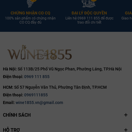
CHỨNG NHẬN CO CQ
ĐẠI LÝ ĐỘC QUYỀN
GIA
100% sản phẩm có chứng nhận
Liên hệ 0969 111 855 để được
Giao h
CO CQ đầy đủ
trao đổi chi tiết
Hà Nội:
Số 113B/25 Phố Vũ Ngọc Phan, Phường Láng, TP.Hà Nội
Điện thoại:
0969 111 855
HCM:
Số 57 Nguyễn Văn Thủ, Phường Tân Định, TP.HCM
Điện thoại:
0969111855
Email:
wine1855.vn@gmail.com
CHÍNH SÁCH
HỖ TRỢ