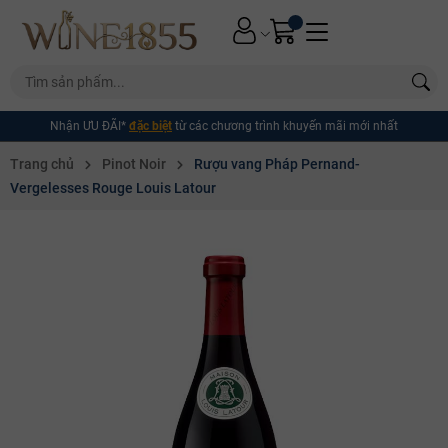
Nhận ƯU ĐÃI*
đặc biệt
từ các chương trình khuyến mãi mới nhất
Trang chủ
Pinot Noir
Rượu vang Pháp Pernand-
Vergelesses Rouge Louis Latour