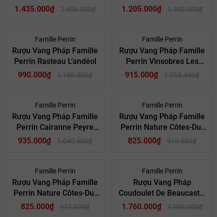
Rouge
Christins Rouge
1.435.000₫
1.205.000₫
1.595.000₫
1.342.000₫
- 10%
- 10%
Famille Perrin
Famille Perrin
Rượu Vang Pháp Famille
Rượu Vang Pháp Famille
Perrin Rasteau L’andéol
Perrin Vinsobres Les
Cornuds Rouge
990.000₫
915.000₫
1.100.000₫
1.016.400₫
- 10%
- 10%
Famille Perrin
Famille Perrin
Rượu Vang Pháp Famille
Rượu Vang Pháp Famille
Rượi vamg Famille Perrin
Perrin Cairanne Peyre
Perrin Nature Côtes-Du-
Blanche Rouge
Rhône Rouge
935.000₫
825.000₫
1.040.600₫
919.600₫
Famille Perrin là ai?
Lịch sử gia đình Perrin từ nhiều thế hệ
- 10%
- 10%
Famille Perrin
Famille Perrin
Lịch sử làm vang của gia tộc Perrin bắt đầu sang trang khi ông Pierre
Rượu Vang Pháp Famille
Rượu Vang Pháp
Perrin tiếp quản điền trang Château de Beaucastel vào đầu thế kỷ 20.
Perrin Nature Côtes-Du-
Coudoulet De Beaucastel
Kể từ đó, ngọn lửa đam mê và bí quyết chế tác đã được truyền thấu
Rhône Rose
Blanc
825.000₫
1.760.000₫
919.600₫
1.958.000₫
suốt qua nhiều thế hệ. Hiện nay, thế hệ thứ 4 và thứ 5 của gia đình