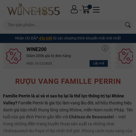
Nhận ƯU ĐÃI*
đặc biệt
từ các chương trình khuyến mãi mới nhất
WINE200
Giảm 200k giá trị đơn hàng
Lấy mã
HSD: 31/12/2025
RƯỢU VANG FAMILLE PERRIN
Famille Perrin là ai và vì sao họ lại là thế lực thống trị tại Rhône
Valley?
Famille Perrin là gia tộc làm vang lâu đời, sở hữu thương hiệu
danh giá bậc nhất thung lũng sông Rhône, miền Nam nước Pháp. Tên
tuổi của gia đình Perrin gắn liền với
Château de Beaucastel
– một
trong những điền trang huyền thoại sản xuất ra những chai
Châteauneuf-du-Pape vĩ đại nhất thế giới. Phong cách rượu vang của