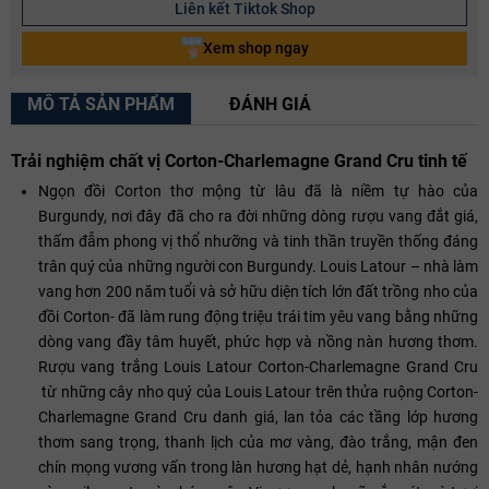
Liên kết Tiktok Shop
Xem shop ngay
MÔ TẢ SẢN PHẨM
ĐÁNH GIÁ
Trải nghiệm chất vị Corton-Charlemagne Grand Cru tinh tế
Ngọn đồi Corton thơ mộng từ lâu đã là niềm tự hào của
Burgundy, nơi đây đã cho ra đời những dòng rượu vang đắt giá,
thấm đẫm phong vị thổ nhưỡng và tinh thần truyền thống đáng
trân quý của những người con Burgundy. Louis Latour – nhà làm
vang hơn 200 năm tuổi và sở hữu diện tích lớn đất trồng nho của
đồi Corton- đã làm rung động triệu trái tim yêu vang bằng những
dòng vang đầy tâm huyết, phức hợp và nồng nàn hương thơm.
Rượu vang trắng Louis Latour Corton-Charlemagne Grand Cru
từ những cây nho quý của Louis Latour trên thửa ruộng Corton-
Charlemagne Grand Cru danh giá, lan tỏa các tầng lớp hương
thơm sang trọng, thanh lịch của mơ vàng, đào trắng, mận đen
chín mọng vương vấn trong làn hương hạt dẻ, hạnh nhân nướng