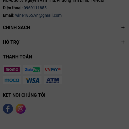
HCM:
Số 57 Nguyễn Văn Thủ, Phường Tân Định, TP.HCM
Điện thoại:
0969111855
Email:
wine1855.vn@gmail.com
CHÍNH SÁCH
HỖ TRỢ
THANH TOÁN
KẾT NỐI CHÚNG TÔI