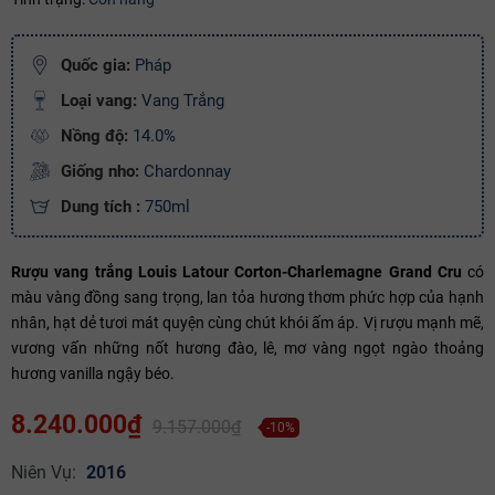
Ngày hết hạn:
Quốc gia:
Pháp
Điều kiện:
Loại vang:
Vang Trắng
Copy mã và nhập mã ở trang
THANH TOÁN
bạn nhé!
Nồng độ:
14.0%
Giống nho:
Chardonnay
Dung tích :
750ml
Rượu vang trắng Louis Latour Corton-Charlemagne Grand Cru
có
màu vàng đồng sang trọng, lan tỏa hương thơm phức hợp của hạnh
nhân, hạt dẻ tươi mát quyện cùng chút khói ấm áp. Vị rượu mạnh mẽ,
vương vấn những nốt hương đào, lê, mơ vàng ngọt ngào thoảng
hương vanilla ngậy béo.
8.240.000₫
9.157.000₫
-10%
Niên Vụ:
2016