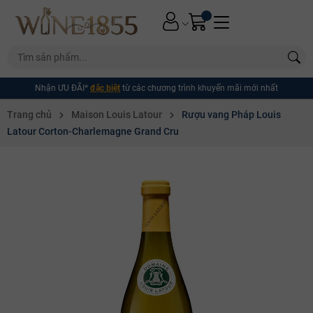
Nhận ƯU ĐÃI*
đặc biệt
từ các chương trình khuyến mãi mới nhất
Trang chủ
Maison Louis Latour
Rượu vang Pháp Louis
Latour Corton-Charlemagne Grand Cru