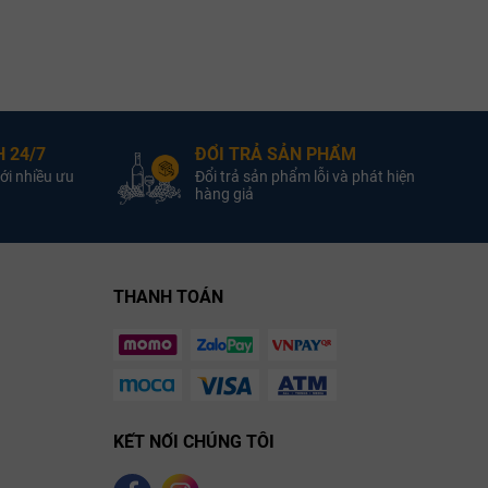
ng Pháp
Quốc Gia:
Rượu Vang Pháp
Quốc Gia:
g Trắng
Loại Vang:
Rượu Vang Trắng
Loại Vang:
ouis
Nhà Sản Xuất:
Maison Louis
Nhà Sản Xuất:
Latour
Latour
 24/7
ĐỔI TRẢ SẢN PHẨM
ới nhiều ưu
Đổi trả sản phẩm lỗi và phát hiện
donnay
Giống Nho:
Chardonnay
Giống Nho:
hàng giả
4.0% ABV
Nồng Độ:
13.5% ABV
Nồng Độ:
750ml
Dung Tích:
750ml
Dung Tích:
 Latour Criots-Bâtard-
Louis Latour Puligny-Montrachet
Montrachet Grand Cru
Sous Le Puits Premier Cru
THANH TOÁN
KẾT NỐI CHÚNG TÔI