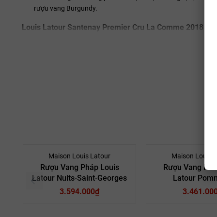
rượu vang Burgundy.
Louis Latour Santenay Premier Cru La Comme 2018 – Lự
Rượu vang đỏ Louis Latour Santenay Premier Cru La Comme 20
mềm mượt, quyến rũ với những làn hương ngây ngất hứa hẹn
thức cùng các món Âu tinh tế, sáng tạo như bò steak sốt nấm t
Thưởng thức rượu ở nhiệt độ từ 15 đến 17 độ C để cảm nhận 
những làn rượu quyến rũ được bung tỏa hương thơm.
Maison Louis Latour
Maison Louis 
Rượu Vang Pháp Louis
Rượu Vang Phá
Latour Nuits-Saint-Georges
Latour Pom
3.594.000₫
3.461.00