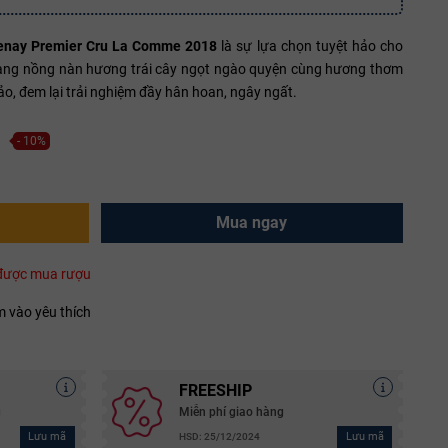
tenay Premier Cru La Comme 2018
là sự lựa chọn tuyệt hảo cho
vang nồng nàn hương trái cây ngọt ngào quyện cùng hương thơm
, đem lại trải nghiệm đầy hân hoan, ngây ngất.
- 10%
Mua ngay
i được mua rượu
 vào yêu thích
FREESHIP
g
Miễn phí giao hàng
Lưu mã
Lưu mã
HSD: 25/12/2024