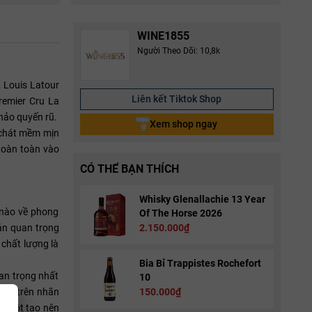
WINE1855
Người Theo Dõi: 10,8k
 Louis Latour
Liên kết Tiktok Shop
remier Cru La
hảo quyến rũ.
Xem shop ngay
 chát mềm mịn
hoàn toàn vào
CÓ THỂ BẠN THÍCH
Whisky Glenallachie 13 Year
 nào về phong
Of The Horse 2026
án quan trọng
2.150.000₫
chất lượng là
Bia Bỉ Trappistes Rochefort
an trọng nhất
10
 in trên nhãn
150.000₫
rụ cột tạo nên