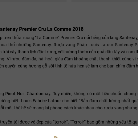
 Santenay Premier Cru La Comme 2018
rên thửa ruộng “La Comme” Premier Cru nổi tiếng của làng Santenay,
 hoa thổ nhưỡng Santenay. Rượu vang Pháp Louis Latour Santenay P
trái cây thanh lịch đặc trưng, với hương thơm của quả dâu tây và cam t
ng. Vị rượu đậm đà, hài hoà, giàu đậm khoáng chất thanh khiết cùng vị
hiên quyện cùng hương gỗ sồi tinh tế hứa hẹn sẽ làm cho bạn chìm đắm 
 Pinot Noir, Chardonnay. Tuy nhiên, không có một tiêu chuẩn chung
riêng biệt. Louis Fabrice Latour cho biết “Bảo đảm chất lượng nhất qu
Mỗi một thế hệ sẽ mang lại phong cách khác nhau cho rượu vang nhưng 
uyền tải được vẻ đẹp của “terroir”. “Terroir” bao gồm những yếu tố qu
ố con người. Các dòng vang Burgundy đều có chứng nhận nguồn gốc được
của vùng (sense of place). Phong cách, chất lượng, terroir là ba yếu tố t