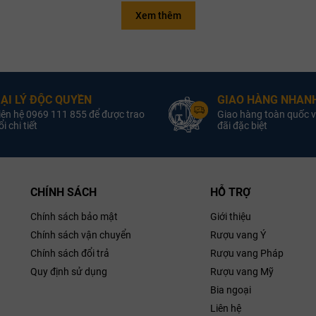
Xem thêm
Quốc Gia:
Rượu Vang Pháp
Quốc Gia:
Rượu Va
oại Vang:
Rượu Vang Đỏ
Loại Vang:
Rượu Van
Sản Xuất:
Maison Louis
Nhà Sản Xuất:
Maison L
Latour
Latour
ẠI LÝ ĐỘC QUYỀN
GIAO HÀNG NHANH
iên hệ 0969 111 855 để được trao
Giao hàng toàn quốc v
iống Nho:
Pinot Noir
Giống Nho:
Char
i chi tiết
đãi đặc biệt
Nồng Độ:
13.5% ABV
Nồng Độ:
1
ung Tích:
750ml
Dung Tích:
our Pommard
Louis Latour Meursault Rouge
Louis
CHÍNH SÁCH
HỖ TRỢ
Chính sách bảo mật
Giới thiệu
Chính sách vận chuyển
Rượu vang Ý
Chính sách đổi trả
Rượu vang Pháp
Quy định sử dụng
Rượu vang Mỹ
Bia ngoại
Liên hệ