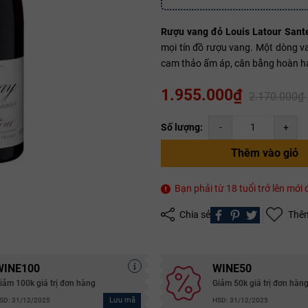
Rượu vang đỏ Louis Latour San
Mã giảm giá:
mọi tín đồ rượu vang. Một dòng 
cam thảo ấm áp, cân bằng hoàn hảo
Ngày hết hạn:
1.955.000₫
2.170.000₫
Điều kiện:
Số lượng:
-
+
Copy mã và nhập mã ở trang
THANH TOÁN
bạn nhé!
Thêm vào giỏ
Bạn phải từ 18 tuổi trở lên mớ
Chia sẻ
Thêm
WINE100
WINE50
iảm 100k giá trị đơn hàng
Giảm 50k giá trị đơn hàn
Lưu mã
SD: 31/12/2025
HSD: 31/12/2025