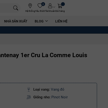
0
Hệ thống
Yêu thích
Tài khoản
Giỏ hàng
NHÀ SẢN XUẤT
BLOG
LIÊN HỆ
ntenay 1er Cru La Comme Louis
Loại vang:
Vang đỏ
Giống nho:
Pinot Noir