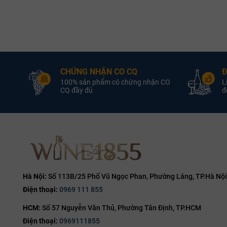
Rượu Vang Pháp
Quốc Gia:
Rượu Vang Pháp
Rượu Vang Đỏ
Loại Vang:
Rượu Vang Đỏ
L
Maison Louis
Nhà Sản Xuất:
Maison Louis
Nhà 
Latour
CHỨNG NHẬN CO CQ
Đ
100% sản phẩm có chứng nhận CO
L
Pinot Noir
Giống Nho:
Pinot Noir
G
CQ đầy đủ
đổ
14.0% ABV
Nồng Độ:
13.5% ABV
750ml
Dung Tích:
750ml
D
Louis Latour Nuits-Saint-
Louis Lat
Georges
Hà Nội:
Số 113B/25 Phố Vũ Ngọc Phan, Phường Láng, TP.Hà Nội
Điện thoại:
0969 111 855
HCM:
Số 57 Nguyễn Văn Thủ, Phường Tân Định, TP.HCM
Điện thoại:
0969111855