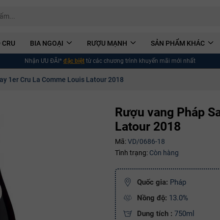
 CRU
BIA NGOẠI
RƯỢU MẠNH
SẢN PHẨM KHÁC
Nhận ƯU ĐÃI*
đặc biệt
từ các chương trình khuyến mãi mới nhất
ay 1er Cru La Comme Louis Latour 2018
Rượu vang Pháp Sa
Latour 2018
Mã:
VD/0686-18
Tình trạng:
Còn hàng
Quốc gia:
Pháp
Nồng độ:
13.0%
Dung tích :
750ml