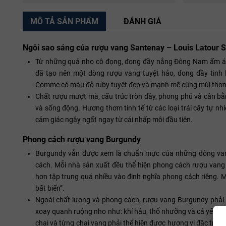
MÔ TẢ SẢN PHẨM
ĐÁNH GIÁ
Ngôi sao sáng của rượu vang Santenay – Louis Latour
Từ những quả nho cô đọng, đong đầy nắng Đông Nam ấm áp t
đã tạo nên một dòng rượu vang tuyệt hảo, đong đầy tinh
Comme có màu đỏ ruby ​​tuyệt đẹp và mạnh mẽ cùng mùi thơm 
Chất rượu mượt mà, cấu trúc tròn đầy, phong phú và cân bằ
và sống động. Hương thơm tinh tế từ các loại trái cây tự n
cảm giác ngây ngất ngay từ cái nhấp môi đầu tiên.
Phong cách rượu vang Burgundy
Burgundy vẫn được xem là chuẩn mực của những dòng vang
cách. Mỗi nhà sản xuất đều thể hiện phong cách rượu vang 
hơn tập trung quá nhiều vào định nghĩa phong cách riêng. 
bất biến”.
Ngoài chất lượng và phong cách, rượu vang Burgundy phải tr
xoay quanh ruộng nho như: khí hậu, thổ nhưỡng và cả yếu t
chai và từng chai vang phải thể hiện được hương vị đặc trưng 