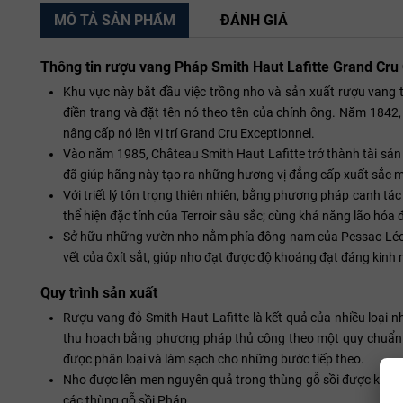
MÔ TẢ SẢN PHẨM
ĐÁNH GIÁ
Thông tin rượu vang Pháp Smith Haut Lafitte Grand Cru
Khu vực này bắt đầu việc trồng nho và sản xuất rượu vang t
điền trang và đặt tên nó theo tên của chính ông. Năm 1842,
nâng cấp nó lên vị trí Grand Cru Exceptionnel.
Vào năm 1985, Château Smith Haut Lafitte trở thành tài sản
đã giúp hãng này tạo ra những hương vị đẳng cấp xuất sắc 
Với triết lý tôn trọng thiên nhiên, bằng phương pháp canh 
thể hiện đặc tính của Terroir sâu sắc; cùng khả năng lão hóa
Sở hữu những vườn nho nằm phía đông nam của Pessac-Léogn
vết của ôxít sắt, giúp nho đạt được độ khoáng đạt đáng kinh 
Quy trình sản xuất
Rượu vang đỏ Smith Haut Lafitte là kết quả của nhiều loại 
thu hoạch bằng phương pháp thủ công theo một quy chuẩn 
được phân loại và làm sạch cho những bước tiếp theo.
Nho được lên men nguyên quả trong thùng gỗ sồi được kiểm so
các thùng gỗ sồi Pháp.