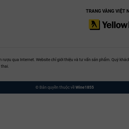
ệt độ 16 độ C. Rượu nên được bảo quản trong các hầm rượu hoặc cá
TRANG VÀNG VIỆT 
ao.
 bê, thịt lợn, thịt bò, thịt cừu, vịt, thịt thú săn, gà quay, các món quay, 
ượu qua Internet. Website chỉ giới thiệu và tư vấn sản phẩm. Quý khách
thai.
© Bản quyền thuộc về
Wine1855