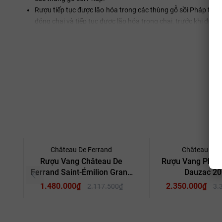
Rượu tiếp tục được lão hóa trong các thùng gỗ sồi Pháp từ 1
đóng chai và tiếp tục được lão hóa trong chai, trước khi đưa r
- 30%
Château De Ferrand
Château Dau
Rượu Vang Château De
Rượu Vang Pháp
Ferrand Saint-Émilion Grand
Dauzac 20
Cru 2018
1.480.000₫
2.350.000₫
2.117.500₫
3.