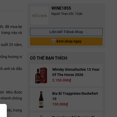
WINE1855
Người Theo Dõi: 10,8k
th, đã mua lại
Liên kết Tiktok Shop
n trang này và
Xem shop ngay
ỉ suốt 25 năm,
những hương vị
CÓ THỂ BẠN THÍCH
ch anh và dấu
Whisky Glenallachie 13 Year
Of The Horse 2026
2.150.000₫
rdot. Nho được
Bia Bỉ Trappistes Rochefort
g nhanh chóng
10
150.000₫
olactic, trong