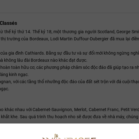
 Classés
ừ thế kỷ thứ 14. Thế kỷ 18, một thương gia người Scotland, George Smi
 thị trường của Bordeaux, Lodi Martin Duffour-Dubergier đã mua lại điề
 của gia đình Cathiards. Bằng sự đầu tư và sự đổi mới không ngừng ngh
mà không lâu đài Bordeaux nào khác đạt được.
tác hoàn toàn hữu cơ, các phương pháp chăm sóc độc đáo đã giúp tạo ra 
 đáng kinh ngạc.
an, với các tầng thổ nhưỡng độc đáo của đất sét trộn với đá cuội thạ
ngạc.
nho khác nhau với Cabernet-Sauvignon, Merlot, Cabernet Franc, Petit Ve
khắt khe. Sau quá trình thu hoạch nho sẽ được đưa về nhà máy, chún
át nhiệt độ với kích thước khác nhau. Sau đó tiếp tục được lên men Mal