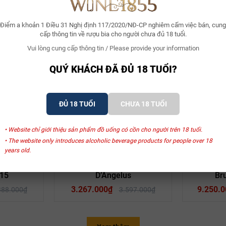
5 đến 18 tháng, tùy vào từng loại nho. Khi rượu đạt trạng thái hoàn hảo
a thị trường.
Điểm a khoản 1 Điều 31 Nghị định 117/2020/NĐ-CP nghiêm cấm việc bán, cung
cấp thông tin về rượu bia cho người chưa đủ 18 tuổi.
Xem thêm
Vui lòng cung cấp thông tin / Please provide your information
QUÝ KHÁCH ĐÃ ĐỦ 18 TUỔI?
ĐỦ 18 TUỔI
CHƯA 18 TUỔI
SẢN PHẨM LIÊN QUAN
• Website chỉ giới thiệu sản phẩm đồ uống có cồn cho người trên 18 tuổi.
• The website only introduces alcoholic beverage products for people over 18
years old.
- 31%
- 9%
zac
Château Angelus
Champag
 Château
Rượu Vang Pháp No3
Champagn
15
D’Angelus
Br
3.267.000₫
9.250.0
388.000₫
3.597.000₫