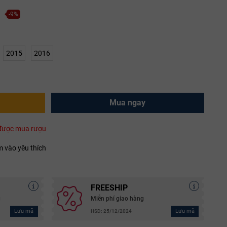
-9%
2015
2016
Mua ngay
i được mua rượu
 vào yêu thích
FREESHIP
g
Miễn phí giao hàng
Lưu mã
Lưu mã
HSD: 25/12/2024