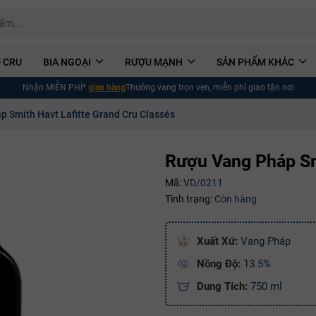
 CRU
BIA NGOẠI
RƯỢU MẠNH
SẢN PHẨM KHÁC
Nhận MIỄN PHÍ*
giao hàng
Thưởng vang trọn vẹn, miễn phí giao tận nơi
 Smith Havt Lafitte Grand Cru Classés
Rượu Vang Pháp Smi
Mã:
VD/0211
Tình trạng:
Còn hàng
Xuất Xứ:
Vang Pháp
Nồng Độ:
13.5%
Dung Tích:
750 ml