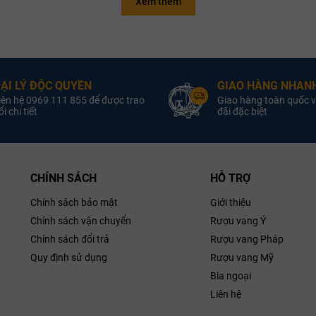
Xem thêm
Rượu Vang Pháp
Quốc Gia:
Quốc gia:
Rượu Va
Rượu Vang Đỏ
Loại Vang:
aux
Vùng:
Cha
Château
Nhà Sản Xuất:
oại Vang:
Angelus
Champ
ẠI LÝ ĐỘC QUYỀN
GIAO HÀNG NHANH
Nồng Độ:
Merlot, Cabernet
Giống Nho:
iên hệ 0969 111 855 để được trao
Giao hàng toàn quốc v
Franc
Chardonnay
Sản Xuất:
i chi tiết
đãi đặc biệt
Dauzac
14.0% ABV
Nồng Độ:
1
ung Tích:
750ml
Dung Tích:
ân Hạng:
No3 d’Angelus
1855
Champagne
CHÍNH SÁCH
HỖ TRỢ
iống Nho:
auvignon
Chính sách bảo mật
Giới thiệu
ầng thổ nhưỡng đặc biệt đã giúp tạo nên sự thanh lịch, đặc sắc và đậm
eau Dauzac
ẫn của những loại trái chín đỏ như anh đào, mâm xôi, thảo mộc khô, c
Chính sách vận chuyển
Rượu vang Ý
Chính sách đổi trả
Rượu vang Pháp
 hương vị tốt. Cấu trúc tanin tinh xảo nhưng vẫn mượt mà, bao bọc nhữn
Quy định sử dụng
Rượu vang Mỹ
 cuối cùng là hương vị khoáng của đá lửa, đất cháy và bút chì, đem đến mộ
Bia ngoại
Liên hệ