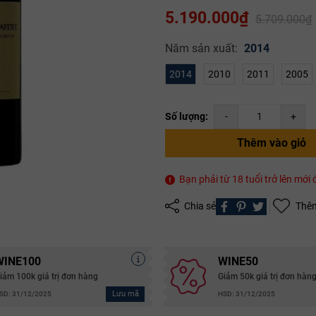
5.190.000₫
5.709.000₫
Mã giảm giá:
Năm sản xuất:
2014
2014
2010
2011
2005
Ngày hết hạn:
Điều kiện:
Số lượng:
-
+
Copy mã và nhập mã ở trang
THANH TOÁN
bạn nhé!
Thêm vào giỏ
Bạn phải từ 18 tuổi trở lên mớ
Chia sẻ
Thêm
WINE100
WINE50
iảm 100k giá trị đơn hàng
Giảm 50k giá trị đơn hàn
Lưu mã
SD: 31/12/2025
HSD: 31/12/2025