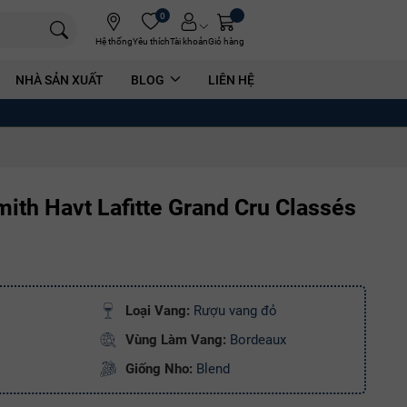
0
Hệ thống
Yêu thích
Tài khoản
Giỏ hàng
NHÀ SẢN XUẤT
BLOG
LIÊN HỆ
th Havt Lafitte Grand Cru Classés
Loại Vang:
Rượu vang đỏ
Vùng Làm Vang:
Bordeaux
Giống Nho:
Blend