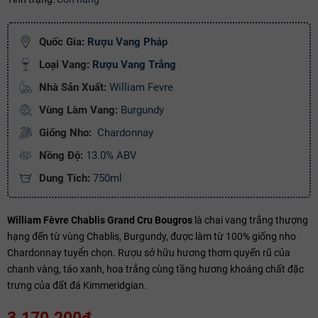
Ngày hết hạn:
Quốc Gia:
Rượu Vang Pháp
Điều kiện:
Loại Vang:
Rượu Vang Trắng
Copy mã và nhập mã ở trang
THANH TOÁN
bạn nhé!
Nhà Sản Xuất:
William Fevre
Vùng Làm Vang:
Burgundy
Giống Nho:
Chardonnay
Nồng Độ:
13.0% ABV
Dung Tích:
750ml
William Fèvre Chablis Grand Cru Bougros
là chai vang trắng thượng
hạng đến từ vùng Chablis, Burgundy, được làm từ 100% giống nho
Chardonnay tuyển chọn. Rượu sở hữu hương thơm quyến rũ của
chanh vàng, táo xanh, hoa trắng cùng tầng hương khoáng chất đặc
trưng của đất đá Kimmeridgian.