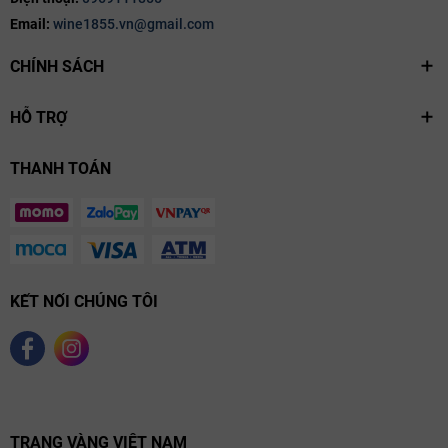
lưỡng, sau đó lên men chậm trong thùng thép không gỉ và một
Email:
wine1855.vn@gmail.com
phần thùng gỗ sồi Pháp. Rượu tiếp tục được ủ từ 12–14 tháng để
CHÍNH SÁCH
tăng thêm độ sâu vị và cấu trúc phức hợp mà không làm mất đi
sự tươi mát đặc trưng.
HỖ TRỢ
THANH TOÁN
KẾT NỐI CHÚNG TÔI
TRANG VÀNG VIỆT NAM