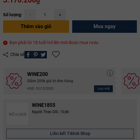
3.170.200₫
Số lượng:
-
+
Thêm vào giỏ
Mua ngay
Bạn phải từ 18 tuổi trở lên mới được mua rượu
Chia sẻ
WINE200
Giảm 200k giá trị đơn hàng
Lưu mã
HSD: 31/12/2025
WINE1855
Người Theo Dõi: 10,8k
Liên kết Tiktok Shop