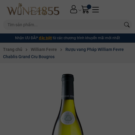
Nhận ƯU ĐÃI*
đặc biệt
từ các chương trình khuyến mãi mới nhất
Trang chủ
William Fevre
Rượu vang Pháp William Fevre
Chablis Grand Cru Bougros