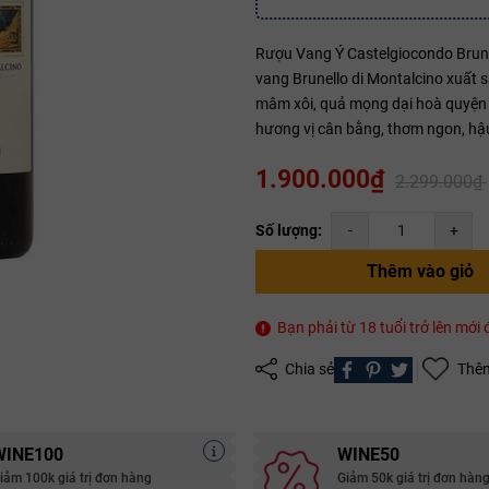
Rượu Vang Ý Castelgiocondo Brunel
Mã giảm giá:
vang Brunello di Montalcino xuất 
mâm xôi, quả mọng dại hoà quyện cù
Ngày hết hạn:
hương vị cân bằng, thơm ngon, hậ
Điều kiện:
1.900.000₫
2.299.000₫
Copy mã và nhập mã ở trang
THANH TOÁN
bạn nhé!
Số lượng:
-
+
Thêm vào giỏ
Bạn phải từ 18 tuổi trở lên mớ
Chia sẻ
Thêm
WINE100
WINE50
iảm 100k giá trị đơn hàng
Giảm 50k giá trị đơn hàn