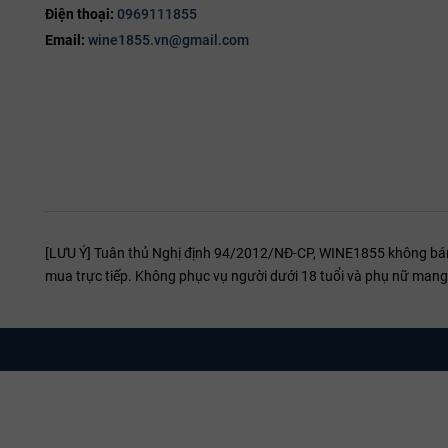
Điện thoại:
0969111855
Lượng tannin bóng bẩy, thanh lịch kết hợp với nồng độ 14,5% 
Email:
wine1855.vn@gmail.com
trong vòm miệng người uống, cũng như ở cổ họng.
Sự phong phú của các hương thơm trái cây ở trên khi ở cổ họn
thúc đầy hương vị kéo dài.
Xem thêm sản phẩm cùng loại:
Campo Ai Sassi Rosso Di Montalcino
Castelgiocondo Brunello Di Montalcino
Castelgiocondo Lamaione
[LƯU Ý] Tuân thủ Nghị định 94/2012/NĐ-CP, WINE1855 không bán r
Castelgiocondo Brunello Di Montalcino Ripe Al Convento
mua trực tiếp. Không phục vụ người dưới 18 tuổi và phụ nữ mang 