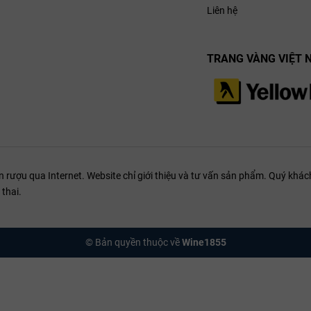
Liên hệ
cùng cấu trúc khá cân bằng đã càng đẩy mạnh được sự thăng tiến của m
TRANG VÀNG VIỆT 
g còn được ghi chú thêm nhờ mùi hương hoa tươi đầy duyên dáng nên t
ượu qua Internet. Website chỉ giới thiệu và tư vấn sản phẩm. Quý khách
thai.
© Bản quyền thuộc về
Wine1855