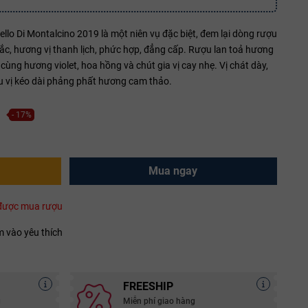
lo Di Montalcino 2019 là một niên vụ đặc biệt, đem lại dòng rượu
sắc, hương vị thanh lịch, phức hợp, đẳng cấp. Rượu lan toả hương
ng hương violet, hoa hồng và chút gia vị cay nhẹ. Vị chát dày,
u vị kéo dài phảng phất hương cam thảo.
- 17%
Mua ngay
i được mua rượu
 vào yêu thích
FREESHIP
g
Miễn phí giao hàng