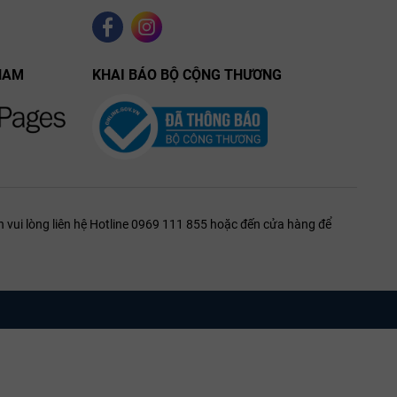
ùi hương rượu
NAM
KHAI BÁO BỘ CỘNG THƯƠNG
ạo ra một kết
 vui lòng liên hệ Hotline 0969 111 855 hoặc đến cửa hàng để