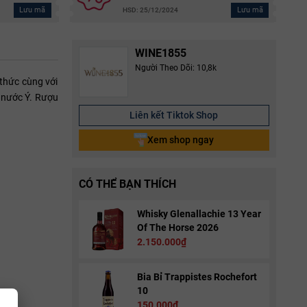
Lưu mã
Lưu mã
HSD: 25/12/2024
WINE1855
Người Theo Dõi: 10,8k
thức cùng với
a nước Ý. Rượu
Liên kết Tiktok Shop
Xem shop ngay
CÓ THỂ BẠN THÍCH
Whisky Glenallachie 13 Year
Of The Horse 2026
2.150.000₫
Bia Bỉ Trappistes Rochefort
10
150.000₫