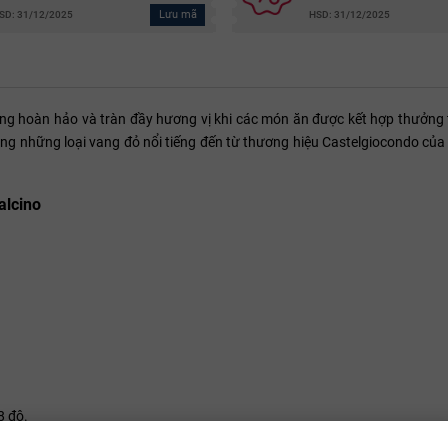
Lưu mã
SD: 31/12/2025
HSD: 31/12/2025
ùng hoàn hảo và tràn đầy hương vị khi các món ăn được kết hợp thưởng 
ong những loại vang đỏ nổi tiếng đến từ thương hiệu Castelgiocondo củ
alcino
8 độ.