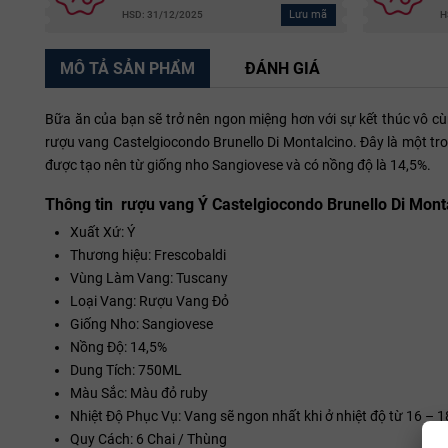
Lưu mã
HSD: 31/12/2025
H
MÔ TẢ SẢN PHẨM
ĐÁNH GIÁ
Bữa ăn của bạn sẽ trở nên ngon miệng hơn với sự kết thúc vô c
rượu vang Castelgiocondo Brunello Di Montalcino. Đây là một tr
được tạo nên từ giống nho Sangiovese và có nồng độ là 14,5%.
Thông tin rượu vang Ý Castelgiocondo Brunello Di Mont
Xuất Xứ: Ý
Thương hiệu: Frescobaldi
Vùng Làm Vang: Tuscany
Loại Vang: Rượu Vang Đỏ
Giống Nho: Sangiovese
Nồng Độ: 14,5%
Dung Tích: 750ML
Màu Sắc: Màu đỏ ruby
Nhiệt Độ Phục Vụ: Vang sẽ ngon nhất khi ở nhiệt độ từ 16 – 1
Quy Cách: 6 Chai / Thùng