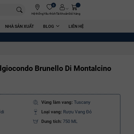
0
Hệ thống
Yêu thích
Tài khoản
Giỏ hàng
NHÀ SẢN XUẤT
BLOG
LIÊN HỆ
lgiocondo Brunello Di Montalcino
Vùng làm vang:
Tuscany
di
Loại vang:
Rượu Vang Đỏ
Dung tích:
750 ML