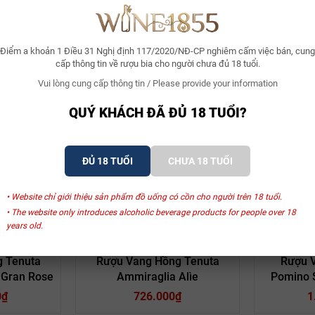
Điểm a khoản 1 Điều 31 Nghị định 117/2020/NĐ-CP nghiêm cấm việc bán, cung
cấp thông tin về rượu bia cho người chưa đủ 18 tuổi.
Vui lòng cung cấp thông tin / Please provide your information
Xem thêm
QUÝ KHÁCH ĐÃ ĐỦ 18 TUỔI?
ĐỦ 18 TUỔI
CHƯA 18 TUỔI
SẢN PHẨM LIÊN QUAN
• Website chỉ giới thiệu sản phẩm đồ uống có cồn cho người trên 18 tuổi.
• The website only introduces alcoholic beverage products for people over 18
years old.
obaldi
Marchesi Frescobaldi
March
 Tenuta
Rượu Vang Hồng Tenuta
Rượu V
 Gran Rose
Ammiraglia Alìe
Pomino 
0₫
726.000₫
1