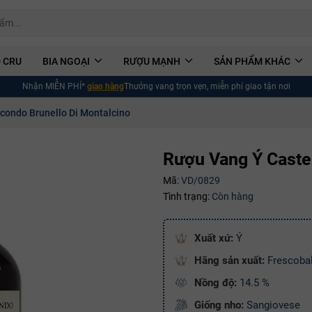
 CRU
BIA NGOẠI
RƯỢU MẠNH
SẢN PHẨM KHÁC
Nhận MIỄN PHÍ*
giao hàng
Thưởng vang trọn vẹn, miễn phí giao tận nơi
condo Brunello Di Montalcino
Rượu Vang Ý Caste
Mã:
VD/0829
Tình trạng:
Còn hàng
Xuất xứ:
Ý
Hãng sản xuất:
Frescobal
Nồng độ:
14.5 %
Giống nho:
Sangiovese