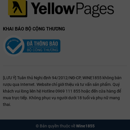
Với phong cách cổ điển và hương vị tinh tế, Comm. G.B. Burlotto
Barolo 2020 là một chai rượu đáng để trải nghiệm. Dù dùng để
KHAI BÁO BỘ CỘNG THƯƠNG
thưởng thức ngay hay lưu trữ lâu dài, đây vẫn là một tuyệt phẩm
xứng đáng có mặt trong bộ sưu tập của những người yêu
rượu vang
.
[LƯU Ý] Tuân thủ Nghị định 94/2012/NĐ-CP, WINE1855 không bán
rượu qua Internet. Website chỉ giới thiệu và tư vấn sản phẩm. Quý
khách vui lòng liên hệ Hotline 0969 111 855 hoặc đến cửa hàng để
mua trực tiếp. Không phục vụ người dưới 18 tuổi và phụ nữ mang
thai.
© Bản quyền thuộc về
Wine1855