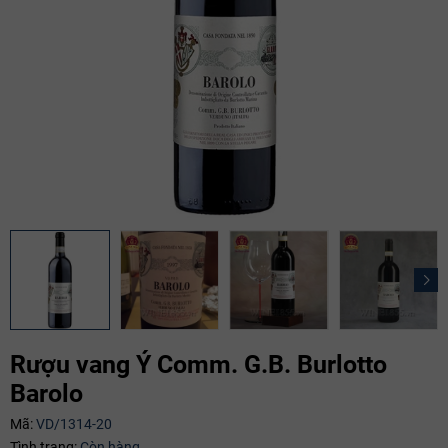
Rượu vang Ý Comm. G.B. Burlotto
Barolo
Mã giảm giá:
Mã:
VD/1314-20
Tình trạng:
Còn hàng