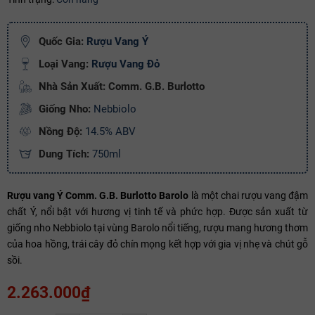
Ngày hết hạn:
Quốc Gia:
Rượu Vang Ý
Điều kiện:
Loại Vang:
Rượu Vang Đỏ
Copy mã và nhập mã ở trang
THANH TOÁN
bạn nhé!
Nhà Sản Xuất: Comm. G.B. Burlotto
Giống Nho:
Nebbiolo
Nồng Độ:
14.5% ABV
Dung Tích:
750ml
Rượu vang Ý Comm. G.B. Burlotto Barolo
là một chai rượu vang đậm
chất Ý, nổi bật với hương vị tinh tế và phức hợp. Được sản xuất từ
giống nho Nebbiolo tại vùng Barolo nổi tiếng, rượu mang hương thơm
của hoa hồng, trái cây đỏ chín mọng kết hợp với gia vị nhẹ và chút gỗ
sồi.
2.263.000₫