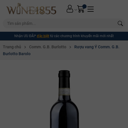
Nhận ƯU ĐÃI*
đặc biệt
từ các chương trình khuyến mãi mới nhất
Trang chủ
Comm. G.B. Burlotto
Rượu vang Ý Comm. G.B.
Burlotto Barolo