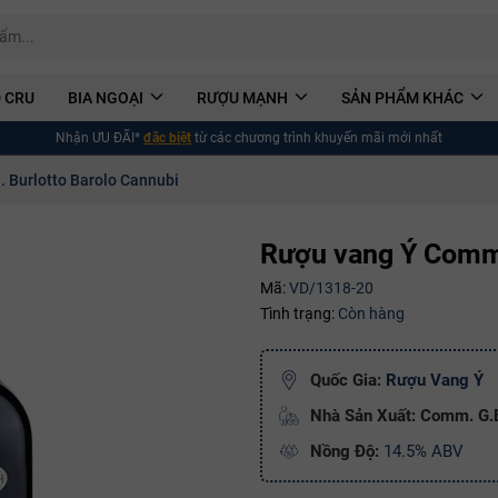
 CRU
BIA NGOẠI
RƯỢU MẠNH
SẢN PHẨM KHÁC
Nhận ƯU ĐÃI*
đặc biệt
từ các chương trình khuyến mãi mới nhất
 Burlotto Barolo Cannubi
Rượu vang Ý Comm.
Mã:
VD/1318-20
Tình trạng:
Còn hàng
Quốc Gia:
Rượu Vang Ý
Nhà Sản Xuất: Comm. G.B
Nồng Độ:
14.5% ABV