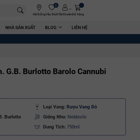
0
Hệ thống
Yêu thích
Tài khoản
Giỏ hàng
NHÀ SẢN XUẤT
BLOG
LIÊN HỆ
 G.B. Burlotto Barolo Cannubi
Loại Vang:
Rượu Vang Đỏ
. Burlotto
Giống Nho:
Nebbiolo
Dung Tích:
750ml