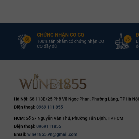
Rượu Barolo Cannubi được làm từ những trái nho trồng tại vườn 
Rượu Vang Ý
Quốc Gia:
Rượu Vang Ý
với đất có khả năng thoát nước tốt và khí hậu thuận lợi giúp tạo
Rượu Vang Đỏ
Loại Vang:
Rượu Vang Đỏ
L
bao gồm lên men trong thùng thép không gỉ và ủ trong thùng gỗ sồ
Nhà Sản Xuất: Comm. G.B.
Nhà Sản Xuất: C
Burlotto
CHỨNG NHẬN CO CQ
Đ
100% sản phẩm có chứng nhận CO
L
Nebbiolo
Giống Nho:
Nebbiolo
G
CQ đầy đủ
đổ
14.5% ABV
Nồng Độ:
14.5% ABV
750ml
Dung Tích:
750ml
D
Rượu vang Ý Comm. G.B.
Rượu vang Ý Co
Burlotto Barolo Cannubi
Burlotto Barolo 
Hà Nội:
Số 113B/25 Phố Vũ Ngọc Phan, Phường Láng, TP.Hà Nội
Điện thoại:
0969 111 855
HCM:
Số 57 Nguyễn Văn Thủ, Phường Tân Định, TP.HCM
Điện thoại:
0969111855
Email:
wine1855.vn@gmail.com