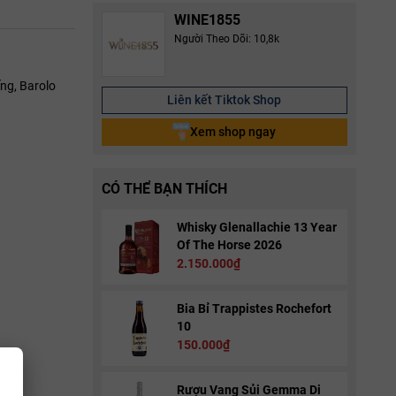
WINE1855
Người Theo Dõi: 10,8k
ng, Barolo
Liên kết Tiktok Shop
Xem shop ngay
CÓ THỂ BẠN THÍCH
Whisky Glenallachie 13 Year
Of The Horse 2026
2.150.000₫
Bia Bỉ Trappistes Rochefort
10
150.000₫
Rượu Vang Sủi Gemma Di