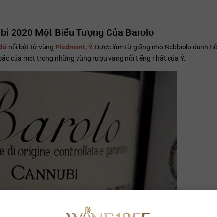
ubi 2020 Một Biểu Tượng Của Barolo
đỏ
nổi bật từ vùng
Piedmont, Ý.
Được làm từ giống nho Nebbiolo danh tiế
 sắc của một trong những vùng rượu vang nổi tiếng nhất của Ý.