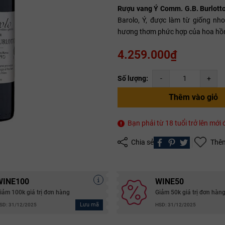
Rượu vang Ý Comm. G.B. Burlott
Barolo, Ý, được làm từ giống nh
Mã giảm giá:
hương thơm phức hợp của hoa hồng,
4.259.000₫
Ngày hết hạn:
Điều kiện:
Số lượng:
-
+
Copy mã và nhập mã ở trang
THANH TOÁN
bạn nhé!
Thêm vào giỏ
Bạn phải từ 18 tuổi trở lên mớ
Chia sẻ
Thêm
WINE100
WINE50
iảm 100k giá trị đơn hàng
Giảm 50k giá trị đơn hàn
Lưu mã
SD: 31/12/2025
HSD: 31/12/2025