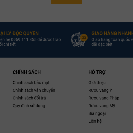
nho Cannubi, một trong những vườn nho nổi tiếng nhất ở Barolo. Thổ n
Quốc Gia:
Rượu Vang Ý
Quốc Gia:
Rượ
 nên cấu trúc mạnh mẽ và độ phức tạp trong hương vị của rượu. Quy trình
oại Vang:
Rượu Vang Đỏ
Loại Vang:
Rượu 
i lớn, giúp phát triển hương vị phức tạp và kết cấu mượt mà.
omm. G.B.
Nhà Sản Xuất: Comm. G.B.
Nhà Sản
Burlotto
Burlotto
ẠI LÝ ĐỘC QUYỀN
GIAO HÀNG NHANH
iên hệ 0969 111 855 để được trao
Giao hàng toàn quốc v
iống Nho:
Nebbiolo
Giống Nho:
N
i chi tiết
đãi đặc biệt
Nồng Độ:
14.5% ABV
Nồng Độ:
1
ung Tích:
750ml
Dung Tích:
mm. G.B.
Rượu vang Ý
Rượu va
Monvigliero
CHÍNH SÁCH
HỖ TRỢ
Chính sách bảo mật
Giới thiệu
Chính sách vận chuyển
Rượu vang Ý
Chính sách đổi trả
Rượu vang Pháp
Quy định sử dụng
Rượu vang Mỹ
Bia ngoại
Liên hệ