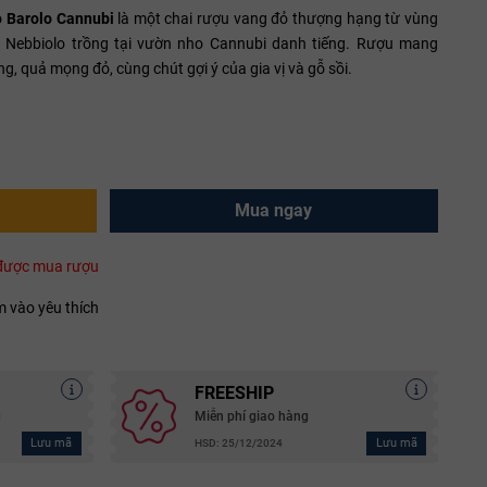
o Barolo Cannubi
là một chai rượu vang đỏ thượng hạng từ vùng
o Nebbiolo trồng tại vườn nho Cannubi danh tiếng. Rượu mang
 quả mọng đỏ, cùng chút gợi ý của gia vị và gỗ sồi.
Mua ngay
i được mua rượu
 vào yêu thích
FREESHIP
g
Miễn phí giao hàng
Lưu mã
Lưu mã
HSD: 25/12/2024