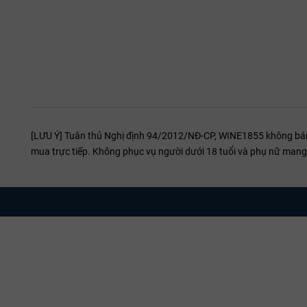
[LƯU Ý] Tuân thủ Nghị định 94/2012/NĐ-CP, WINE1855 không bán r
mua trực tiếp. Không phục vụ người dưới 18 tuổi và phụ nữ mang 
Gợi Ý Thực Phẩm Kết Hợp Rượu vang Ý Comm.
Rượu vang
Barolo này rất phù hợp với các món ăn giàu hương vị n
bằng của rượu là sự kết hợp hoàn hảo với các món ăn đậm đà, n
Tiềm Năng Lão Hóa
Với cấu trúc mạnh mẽ và tannin chắc chắn,
C
omm. G.B. Burlotto 
10–15 năm, cho phép rượu phát triển và thêm phần phức tạp theo