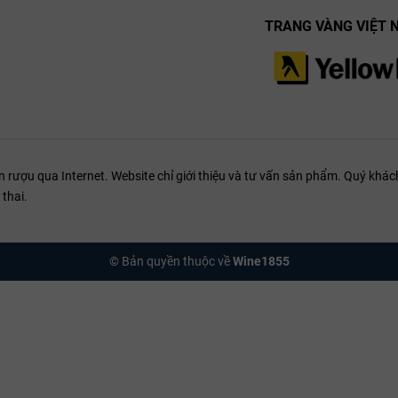
TRANG VÀNG VIỆT 
ượu qua Internet. Website chỉ giới thiệu và tư vấn sản phẩm. Quý khách
thai.
 G.B. Burlotto Barolo Cannubi
© Bản quyền thuộc về
Wine1855
hư thịt hầm, mì truffle và phô mai trưởng thành. Cấu trúc mạnh mẽ và độ
âng tầm trải nghiệm ẩm thực.
Barolo Cannubi 2020 có tiềm năng lão hóa tuyệt vời. Rượu có thể được lư
 thời gian.