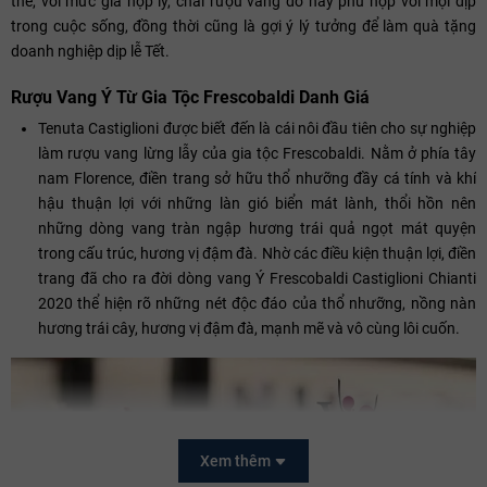
thế, với mức giá hợp lý, chai rượu vang đỏ này phù hợp với mọi dịp
trong cuộc sống, đồng thời cũng là gợi ý lý tưởng để làm quà tặng
doanh nghiệp dịp lễ Tết.
Rượu Vang Ý Từ Gia Tộc Frescobaldi Danh Giá
Tenuta Castiglioni được biết đến là cái nôi đầu tiên cho sự nghiệp
làm rượu vang lừng lẫy của gia tộc Frescobaldi. Nằm ở phía tây
nam Florence, điền trang sở hữu thổ nhưỡng đầy cá tính và khí
hậu thuận lợi với những làn gió biển mát lành, thổi hồn nên
những dòng vang tràn ngập hương trái quả ngọt mát quyện
trong cấu trúc, hương vị đậm đà. Nhờ các điều kiện thuận lợi, điền
trang đã cho ra đời dòng vang Ý Frescobaldi Castiglioni Chianti
2020 thể hiện rõ những nét độc đáo của thổ nhưỡng, nồng nàn
hương trái cây, hương vị đậm đà, mạnh mẽ và vô cùng lôi cuốn.
Xem thêm