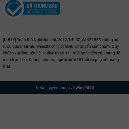
Thưởng Thức Hương Vị Rượu Vang Đỏ Castiglioni Chianti
2020
Không chỉ có hương vị thơm ngon, rượu vang đỏ Frescobaldi
Castiglioni Chianti 2020 còn có giá thành hợp lý. Do đó, dòng
[LƯU Ý] Tuân thủ Nghị định 94/2012/NĐ-CP, WINE1855 không bán
vang này trở thành lựa chọn hàng đầu trong những bữa tiệc gặp
rượu qua Internet. Website chỉ giới thiệu và tư vấn sản phẩm. Quý
gỡ bạn bè, khách hàng, đối tác. Chai vang Ý này phù hợp với các
khách vui lòng liên hệ Hotline 0969 111 855 hoặc đến cửa hàng để
món ăn như mì ống sốt thịt, gà quay, thịt bò, phô mai…
mua trực tiếp. Không phục vụ người dưới 18 tuổi và phụ nữ mang
Quà Tặng Doanh Nghiệp Rượu Vang Ý Castiglioni Chianti
thai.
2020
Từ gia tộc Frescobaldi danh giá, đây là dòng rượu vang đỏ chất
© Bản quyền thuộc về
Wine1855
lượng, được nhiều tín đồ rượu vang yêu thích. Đi kèm cùng hộp
quà thiết kế tinh xảo, Castiglioni Chianti 2020 chính là món quà
tặng ý nghĩa dành tặng đối tác, khách hàng vào dịp Tết Nguyên
Đán.