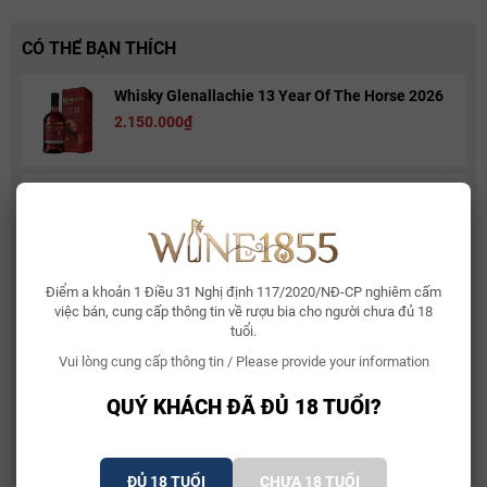
CÓ THỂ BẠN THÍCH
Whisky Glenallachie 13 Year Of The Horse 2026
2.150.000₫
Bia Bỉ Trappistes Rochefort 10
150.000₫
Điểm a khoản 1 Điều 31 Nghị định 117/2020/NĐ-CP nghiêm cấm
Rượu Vang Sủi Gemma Di Luna Moscato Vino
việc bán, cung cấp thông tin về rượu bia cho người chưa đủ 18
Spumante
tuổi.
480.000₫
581.000₫
Vui lòng cung cấp thông tin / Please provide your information
Rượu Vang Ý Terre Di Mario 17%
QUÝ KHÁCH ĐÃ ĐỦ 18 TUỔI?
490.000₫
632.500₫
ĐỦ 18 TUỔI
CHƯA 18 TUỔI