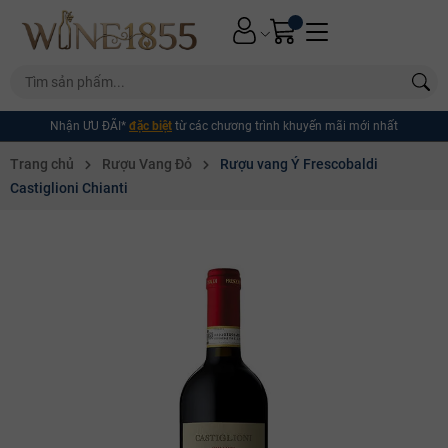
Nhận ƯU ĐÃI*
đặc biệt
từ các chương trình khuyến mãi mới nhất
Trang chủ
Rượu Vang Đỏ
Rượu vang Ý Frescobaldi
Castiglioni Chianti