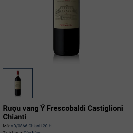
Rượu vang Ý Frescobaldi Castiglioni
Chianti
Mã giảm giá:
Mã:
VD/0866-Chianti-20-H
Ngày hết hạn:
Tình trạng:
Còn hàng