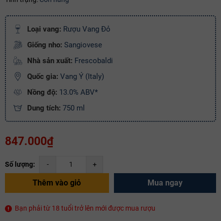
Điều kiện:
Loại vang:
Rượu Vang Đỏ
Copy mã và nhập mã ở trang
THANH TOÁN
bạn nhé!
Giống nho:
Sangiovese
Nhà sản xuất:
Frescobaldi
Quốc gia:
Vang Ý (Italy)
Nồng độ:
13.0% ABV*
Dung tích:
750 ml
847.000₫
Số lượng:
-
+
Thêm vào giỏ
Mua ngay
Bạn phải từ 18 tuổi trở lên mới được mua rượu