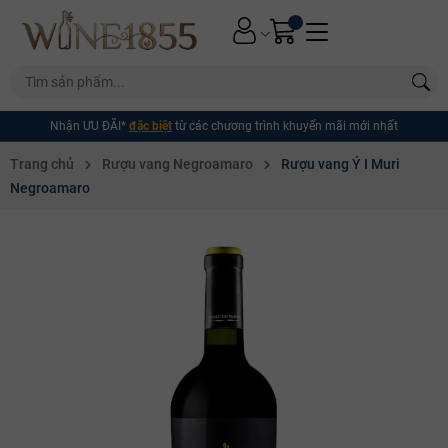
Nhận ƯU ĐÃI*
đặc biệt
từ các chương trình khuyến mãi mới nhất
Trang chủ
Rượu vang Negroamaro
Rượu vang Ý I Muri
Negroamaro