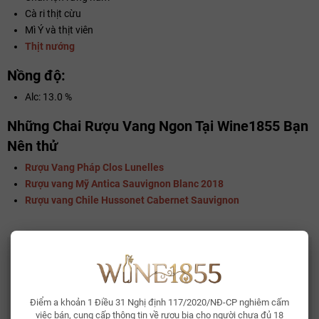
Cà ri thịt cừu
Mì Ý và thịt viên
Thịt nướng
Nồng độ:
Alc: 13.0 %
Những Chai Rượu Vang Ngon Tại Wine1855 Bạn
Nên thử
Rượu Vang Pháp Clos Lunelles
Rượu vang Mỹ Antica Sauvignon Blanc 2018
Rượu vang Chile Hussonet Cabernet Sauvignon
CÓ THỂ BẠN THÍCH
Whisky Glenallachie 13 Year Of The Horse 2026
2.150.000₫
Điểm a khoản 1 Điều 31 Nghị định 117/2020/NĐ-CP nghiêm cấm
việc bán, cung cấp thông tin về rượu bia cho người chưa đủ 18