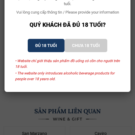
tuổi.
Vui lòng cung cấp thông tin / Please provide your information
Bia Bỉ Trappistes Rochefort 10
150.000₫
QUÝ KHÁCH ĐÃ ĐỦ 18 TUỔI?
Rượu Vang Sủi Gemma Di Luna Moscato Vino
ĐỦ 18 TUỔI
CHƯA 18 TUỔI
Spumante
480.000₫
581.000₫
• Website chỉ giới thiệu sản phẩm đồ uống có cồn cho người trên
18 tuổi.
Rượu Vang Ý Terre Di Mario 17%
• The website only introduces alcoholic beverage products for
490.000₫
632.500₫
people over 18 years old.
SẢN PHẨM LIÊN QUAN
- 17%
- 32%
San Marzano
Caviro