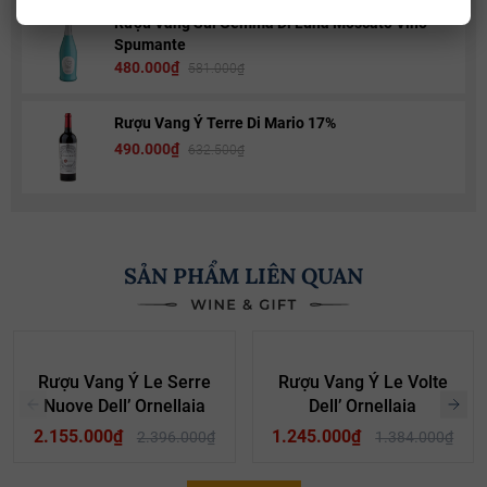
Rượu Vang Sủi Gemma Di Luna Moscato Vino
Spumante
480.000₫
581.000₫
Rượu Vang Ý Terre Di Mario 17%
490.000₫
632.500₫
SẢN PHẨM LIÊN QUAN
- 10%
- 10%
Rượu Vang Ý Le Serre
Rượu Vang Ý Le Volte
Nuove Dell’ Ornellaia
Dell’ Ornellaia
2.155.000₫
1.245.000₫
2.396.000₫
1.384.000₫