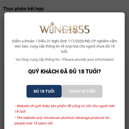
Thực phẩm kết hợp:
Sườn cừu nướng
Thịt nai bỏ lò với thảo mộc tự nhiên
Thịt viên nướng
Thịt cừu nướng với gia vị và tỏi.
Điểm a khoản 1 Điều 31 Nghị định 117/2020/NĐ-CP nghiêm cấm
việc bán, cung cấp thông tin về rượu bia cho người chưa đủ 18
Alc: 14.0%
tuổi.
Vui lòng cung cấp thông tin / Please provide your information
CÓ THỂ BẠN THÍCH
QUÝ KHÁCH ĐÃ ĐỦ 18 TUỔI?
Whisky Glenallachie 13 Year Of The Horse 2026
2.150.000₫
ĐỦ 18 TUỔI
CHƯA 18 TUỔI
• Website chỉ giới thiệu sản phẩm đồ uống có cồn cho người trên
Bia Bỉ Trappistes Rochefort 10
18 tuổi.
150.000₫
• The website only introduces alcoholic beverage products for
people over 18 years old.