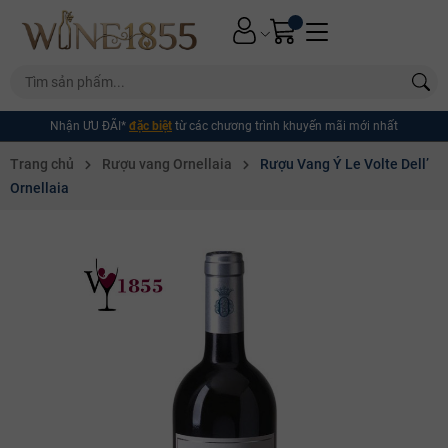
Nhận ƯU ĐÃI*
đặc biệt
từ các chương trình khuyến mãi mới nhất
Trang chủ
Rượu vang Ornellaia
Rượu Vang Ý Le Volte Dell’
Ornellaia