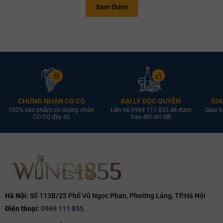
Xem thêm
CHỨNG NHẬN CO CQ
ĐẠI LÝ ĐỘC QUYỀN
GIA
100% sản phẩm có chứng nhận
Liên hệ 0969 111 855 để được
Giao h
CO CQ đầy đủ
trao đổi chi tiết
Hà Nội:
Số 113B/25 Phố Vũ Ngọc Phan, Phường Láng, TP.Hà Nội
Điện thoại:
0969 111 855