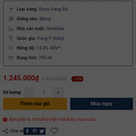
Loại vang:
Rượu Vang Đỏ
Mã giảm giá:
Giống nho:
Blend
Nhà sản xuất:
Ornellaia
Ngày hết hạn:
Quốc gia:
Vang Ý (Italy)
Điều kiện:
Nồng độ:
14.0% ABV*
Copy mã và nhập mã ở trang
THANH TOÁN
bạn nhé!
Dung tích:
750 ml
1.245.000₫
1.384.000₫
- 10%
Số lượng:
-
+
Thêm vào giỏ
Mua ngay
Bạn phải từ 18 tuổi trở lên mới được mua rượu
Chia sẻ