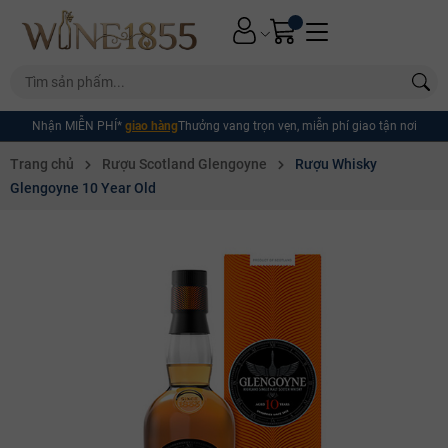
Nhận MIỄN PHÍ*
giao hàng
Thưởng vang trọn vẹn, miễn phí giao tận nơi
Trang chủ
Rượu Scotland Glengoyne
Rượu Whisky
Glengoyne 10 Year Old