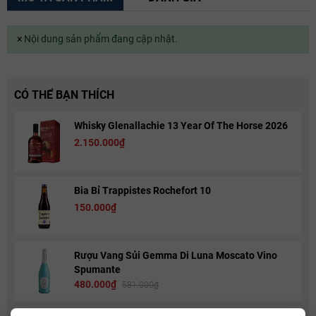
×
Nội dung sản phẩm đang cập nhật.
CÓ THỂ BẠN THÍCH
Whisky Glenallachie 13 Year Of The Horse 2026
2.150.000₫
Bia Bỉ Trappistes Rochefort 10
150.000₫
Rượu Vang Sủi Gemma Di Luna Moscato Vino
Spumante
480.000₫
581.000₫