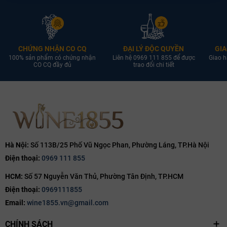
CHỨNG NHẬN CO CQ
ĐẠI LÝ ĐỘC QUYỀN
GIA
100% sản phẩm có chứng nhận
Liên hệ 0969 111 855 để được
Giao h
CO CQ đầy đủ
trao đổi chi tiết
Hà Nội:
Số 113B/25 Phố Vũ Ngọc Phan, Phường Láng, TP.Hà Nội
Điện thoại:
0969 111 855
HCM:
Số 57 Nguyễn Văn Thủ, Phường Tân Định, TP.HCM
Điện thoại:
0969111855
Email:
wine1855.vn@gmail.com
CHÍNH SÁCH