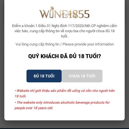
Rượu Vang Ý Terre Di Mario 17%
490.000₫
632.500₫
Điểm a khoản 1 Điều 31 Nghị định 117/2020/NĐ-CP nghiêm cấm
việc bán, cung cấp thông tin về rượu bia cho người chưa đủ 18
tuổi.
SẢN PHẨM LIÊN QUAN
Vui lòng cung cấp thông tin / Please provide your information
QUÝ KHÁCH ĐÃ ĐỦ 18 TUỔI?
Hunter Laing & Company
Glengoyne
Rượu Whisky First
Rượu Whisky Glengoyne
ĐỦ 18 TUỔI
CHƯA 18 TUỔI
Editions Glengoyne 2007
30 Year Old
4.750.000₫
41.380.000₫
• Website chỉ giới thiệu sản phẩm đồ uống có cồn cho người trên
18 tuổi.
Xem thêm
• The website only introduces alcoholic beverage products for
people over 18 years old.