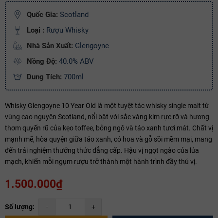
Quốc Gia:
Scotland
Copy mã và nhập mã ở trang
THANH TOÁN
bạn nhé!
Loại :
Rượu Whisky
Nhà Sản Xuất:
Glengoyne
Nồng Độ:
40.0% ABV
Dung Tích:
700ml
Whisky Glengoyne 10 Year Old là một tuyệt tác whisky single malt từ
vùng cao nguyên Scotland, nổi bật với sắc vàng kim rực rỡ và hương
thơm quyến rũ của kẹo toffee, bỏng ngô và táo xanh tươi mát. Chất vị
mạnh mẽ, hòa quyện giữa táo xanh, cỏ hoa và gỗ sồi mềm mại, mang
đến trải nghiệm thưởng thức đẳng cấp. Hậu vị ngọt ngào của lúa
mạch, khiến mỗi ngụm rượu trở thành một hành trình đầy thú vị.
1.500.000₫
Số lượng:
-
+