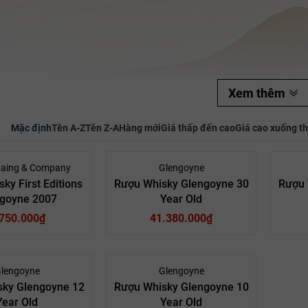
Mã giảm giá:
Ngày hết hạn:
Điều kiện:
Xem thêm
Mặc định
Tên A-Z
Tên Z-A
Hàng mới
Giá thấp đến cao
Giá cao xuống t
Laing & Company
Glengoyne
ky First Editions
Rượu Whisky Glengoyne 30
Rượu 
goyne 2007
Year Old
.750.000₫
41.380.000₫
lengoyne
Glengoyne
sky Glengoyne 12
Rượu Whisky Glengoyne 10
Year Old
Year Old
otland
Quốc Gia:
Scotland
Quốc Gia: