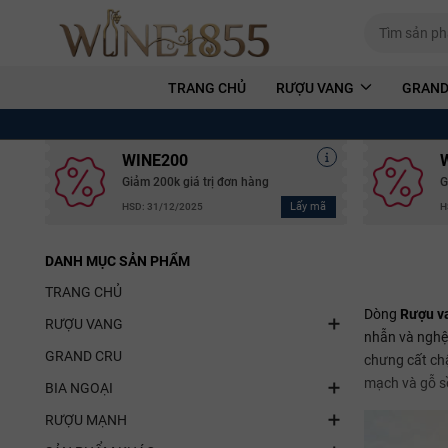
TRANG CHỦ
RƯỢU VANG
GRAND
WINE200
Giảm 200k giá trị đơn hàng
G
Lấy mã
HSD: 31/12/2025
H
DANH MỤC SẢN PHẨM
TRANG CHỦ
Dòng
Rượu v
RƯỢU VANG
nhẫn và nghệ 
GRAND CRU
chưng cất chậ
mạch và gỗ sồ
BIA NGOẠI
RƯỢU MẠNH