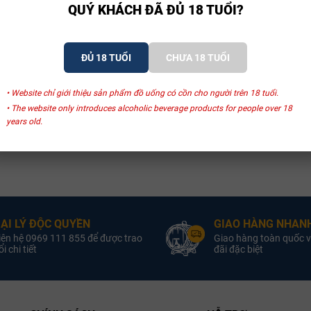
QUÝ KHÁCH ĐÃ ĐỦ 18 TUỔI?
ĐỦ 18 TUỔI
CHƯA 18 TUỔI
• Website chỉ giới thiệu sản phẩm đồ uống có cồn cho người trên 18 tuổi.
• The website only introduces alcoholic beverage products for people over 18
years old.
ẠI LÝ ĐỘC QUYỀN
GIAO HÀNG NHANH
iên hệ 0969 111 855 để được trao
Giao hàng toàn quốc v
i chi tiết
đãi đặc biệt