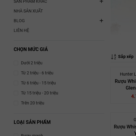
SẢN PHẨM KHÁC
NHÀ SẢN XUẤT
BLOG
LIÊN HỆ
CHỌN MỨC GIÁ
Sắp xếp
Dưới 2 triệu
Từ 2 triệu - 6 triệu
Hunter 
Rượu Whis
Từ 6 triệu - 15 triệu
Glen
Từ 15 triệu - 20 triệu
4
Trên 20 triệu
G
LOẠI SẢN PHẨM
Rượu Whi
Sc
Rượu mạnh