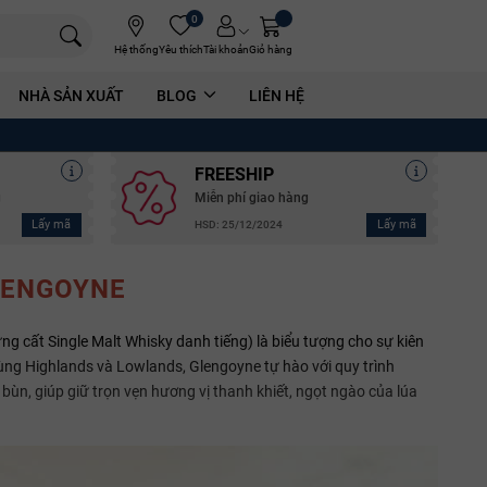
0
Hệ thống
Yêu thích
Tài khoản
Giỏ hàng
NHÀ SẢN XUẤT
BLOG
LIÊN HỆ
FREESHIP
g
Miễn phí giao hàng
Lấy mã
Lấy mã
HSD: 25/12/2024
LENGOYNE
ng cất Single Malt Whisky danh tiếng) là biểu tượng cho sự kiên
vùng Highlands và Lowlands, Glengoyne tự hào với quy trình
n, giúp giữ trọn vẹn hương vị thanh khiết, ngọt ngào của lúa