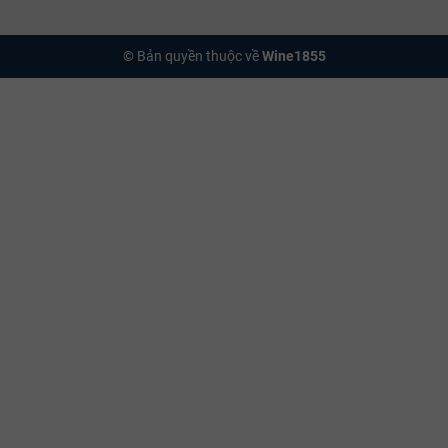
ong ly vài phút trước khi thưởng thức.
© Bản quyền thuộc về
Wine1855
ột chút nước:
Một vài giọt nước tinh khiết sẽ giúp "mở khóa" các tầng 
 vị không kém việc chờ đợi
rượu vang đỏ
thở trong Decanter.
gian thưởng thức:
Glengoyne là dòng rượu của sự chiêm nghiệm, hoàn hả
ãn sau một bữa tiệc cùng
vang champagne
.