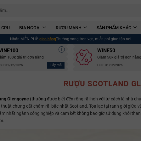
 CRU
BIA NGOẠI
RƯỢU MẠNH
SẢN PHẨM KHÁC
Nhận MIỄN PHÍ*
giao hàng
Thưởng vang trọn vẹn, miễn phí giao tận nơi
WINE100
WINE50
iảm 100k giá trị đơn hàng
Giảm 50k giá trị đơn hàn
Lấy mã
SD: 31/12/2025
HSD: 31/12/2025
RƯỢU SCOTLAND G
ang Glengoyne
(thường được biết đến rộng rãi hơn với tư cách là nhà chư
thuật chưng cất chậm rãi bậc nhất Scotland. Tọa lạc tại ranh giới giữa 
m nhất ngành công nghiệp và cam kết không bao giờ sử dụng khói than bù
i.