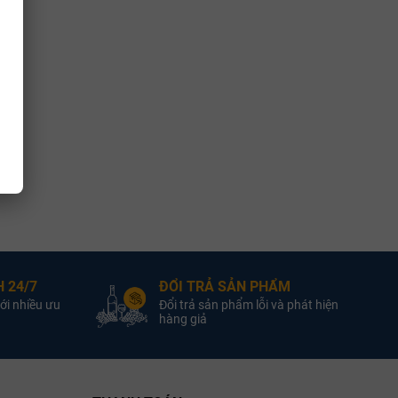
 24/7
ĐỔI TRẢ SẢN PHẨM
ới nhiều ưu
Đổi trả sản phẩm lỗi và phát hiện
hàng giả