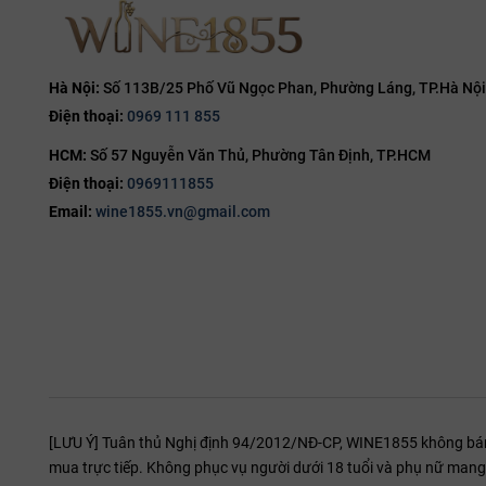
14.8%
15%
15.5%
Hà Nội:
Số 113B/25 Phố Vũ Ngọc Phan, Phường Láng, TP.Hà Nội
Tại Sao 
Điện thoại:
0969 111 855
16%
Sức hút của G
HCM:
Số 57 Nguyễn Văn Thủ, Phường Tân Định, TP.HCM
16.5%
Điện thoại:
0969111855
Quy trìn
17%
hương tin
Email:
wine1855.vn@gmail.com
19%
cấp.
20%
Bậc thầy 
không pha
Cam kết k
của nguyê
Nghệ Thu
[LƯU Ý] Tuân thủ Nghị định 94/2012/NĐ-CP, WINE1855 không bán r
Để cảm nhận t
mua trực tiếp. Không phục vụ người dưới 18 tuổi và phụ nữ mang 
Thưởng