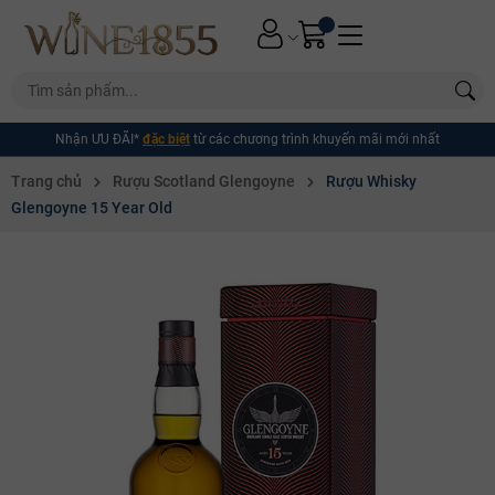
Nhận ƯU ĐÃI*
đặc biệt
từ các chương trình khuyến mãi mới nhất
Trang chủ
Rượu Scotland Glengoyne
Rượu Whisky
Glengoyne 15 Year Old